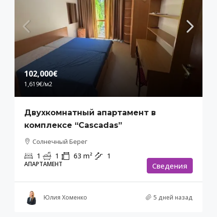
102,000€
1,619€
/м2
Двухкомнатный апартамент в
комплексе “Cascadas”
Солнечный Берег
1
1
63
m²
1
АПАРТАМЕНТ
Cведения
Юлия Хоменко
5 дней назад