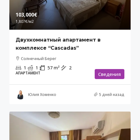
103,000€
1,807€
/м2
Двухкомнатный апартамент в
комплексе “Cascadas”
Солнечный Берег
1
1
57
m²
2
АПАРТАМЕНТ
Cведения
Юлия Хоменко
5 дней назад