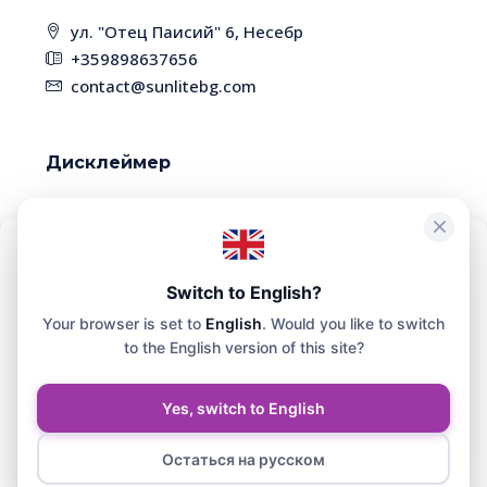
ул. "Отец Паисий" 6, Несебр
+359898637656
contact@sunlitebg.com
Дисклеймер
В связи с высокой динамикой рынка,
некоторые объекты недвижимости могут быть
уже проданы. Пожалуйста, уточняйте наличие
Чтобы обеспечить максимальное удобство, мы используем такие
технологии, как файлы cookie, для хранения и/или доступа к
Switch to English?
и актуальность информации у менеджера
информации о вашем устройстве. Согласие на использование
Your browser is set to
English
. Would you like to switch
этих технологий позволит нам обрабатывать на этом сайте такие
данные, как история просмотра или уникальные
to the English version of this site?
идентификаторы.
© SunliteBG - Все права защищены. Сайт разработан и
Yes, switch to English
поддерживается СЕР СХЕМА ЕООД.
Принять
Остаться на русском
Юлия Хоменко