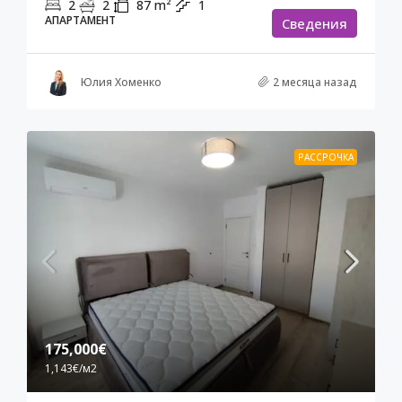
2
2
87
m²
1
АПАРТАМЕНТ
Cведения
Юлия Хоменко
2 месяца назад
РАССРОЧКА
175,000€
1,143€
/м2