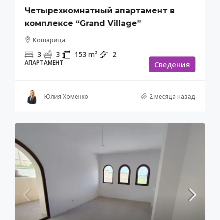
Четырехкомнатный апартамент в
комплексе “Grand Village”
Кошарица
3
3
153
m²
2
АПАРТАМЕНТ
Cведения
Юлия Хоменко
2 месяца назад