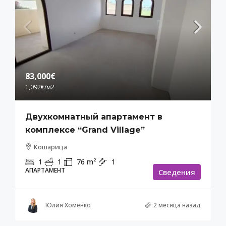
83,000€
1,092€
/м2
Двухкомнатный апартамент в
комплексе “Grand Village”
Кошарица
1
1
76
m²
1
АПАРТАМЕНТ
Cведения
Юлия Хоменко
2 месяца назад