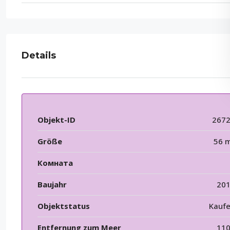
Details
Objekt-ID
267
Größe
56 
Комната
Baujahr
20
Objektstatus
Kauf
Entfernung zum Meer
11