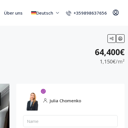
+359898637656
Über uns
Deutsch
64,400€
1,150€
/m²
Julia Chomenko