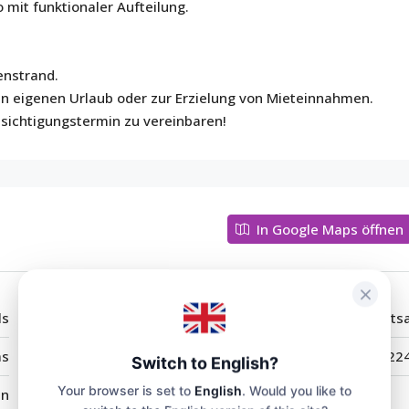
 mit funktionaler Aufteilung.
enstrand.
n eigenen Urlaub oder zur Erzielung von Mieteinnahmen.
sichtigungstermin zu vereinbaren!
In Google Maps öffnen
ls
Stadt:
Kosharits
as
Postleitzahl:
822
Switch to English?
Your browser is set to
English
. Would you like to
en