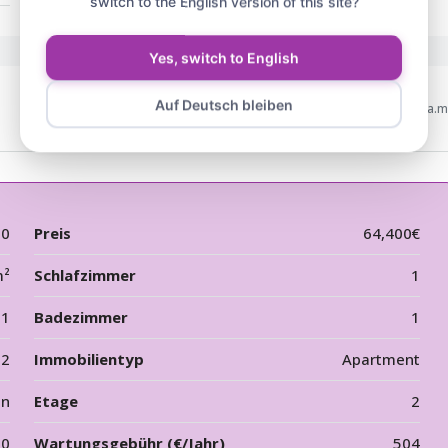
switch to the English version of this site?
Yes, switch to English
Auf Deutsch bleiben
Aktualisiert am November 3, 2025 beim 1:45 a.m
20
Preis
64,400€
m²
Schlafzimmer
1
1
Badezimmer
1
12
Immobilientyp
Apartment
en
Etage
2
00
Wartungsgebühr (€/Jahr)
504