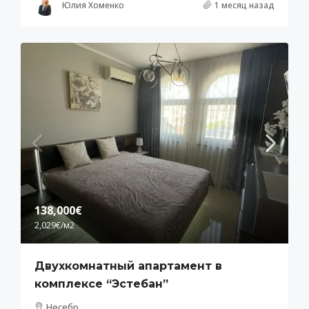
Юлия Хоменко
1 месяц назад
138,000€
2,029€
/м2
Двухкомнатный апартамент в
комплексе “Эстебан”
Несебр