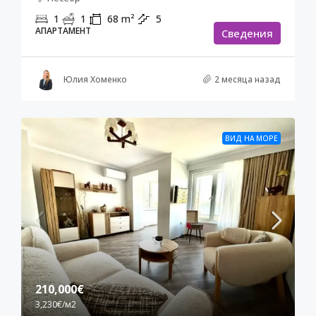
1
1
68
m²
5
АПАРТАМЕНТ
Cведения
Юлия Хоменко
2 месяца назад
ВИД НА МОРЕ
210,000€
3,230€
/м2