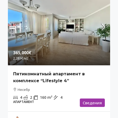
365,000€
2,281€
/м2
Пятикомнатный апартамент в
комплексе “Lifestyle 4”
Несебр
4
2
160
m²
4
АПАРТАМЕНТ
Cведения