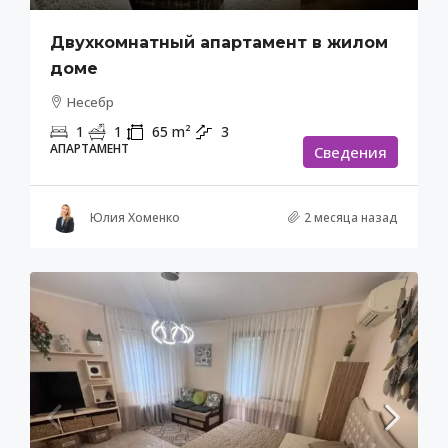
Двухкомнатный апартамент в жилом
доме
Несебр
1
1
65
m²
3
АПАРТАМЕНТ
Cведения
Юлия Хоменко
2 месяца назад