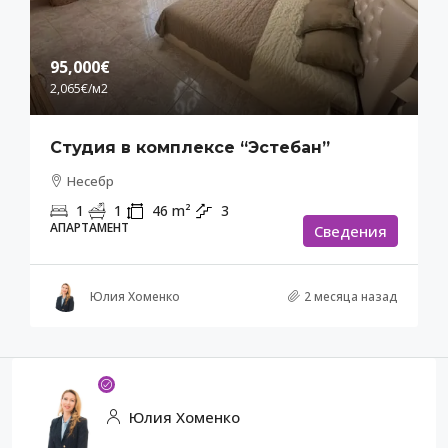
95,000€
2,065€
/м2
Студия в комплексе “Эстебан”
Несебр
1
1
46
m²
3
АПАРТАМЕНТ
Cведения
Юлия Хоменко
2 месяца назад
Юлия Хоменко