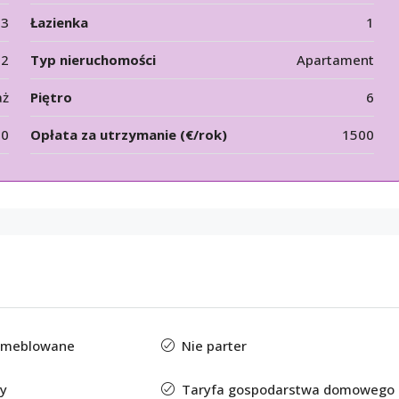
3
Łazienka
1
12
Typ nieruchomości
Apartament
aż
Piętro
6
00
Opłata za utrzymanie (€/rok)
1500
 umeblowane
Nie parter
y
Taryfa gospodarstwa domowego