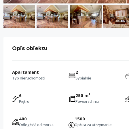
Opis obiektu
Apartament
2
Typ nieruchomości
Sypialnie
6
250 m²
Piętro
Powierzchnia
400
1500
Odległość od morza
Opłata za utrzymanie