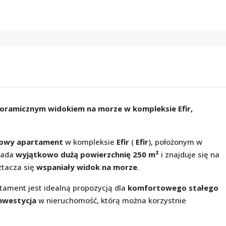
oramicznym widokiem na morze w kompleksie Efir,
jowy apartament
w kompleksie
Efir
(
Efir
), położonym w
iada
wyjątkowo dużą powierzchnię 250 m²
i znajduje się na
ztacza się
wspaniały widok na morze
.
artament jest idealną propozycją dla
komfortowego stałego
nwestycja
w nieruchomość, którą można korzystnie