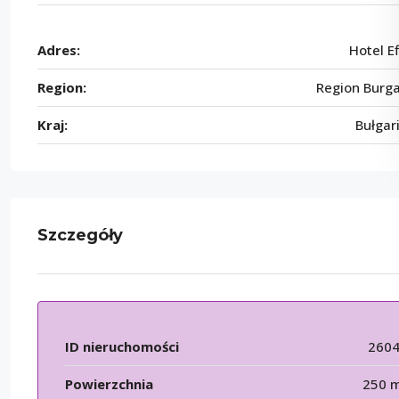
Adres:
Hotel Ef
Region:
Region Burg
Kraj:
Bułgar
Szczegóły
ID nieruchomości
260
Powierzchnia
250 