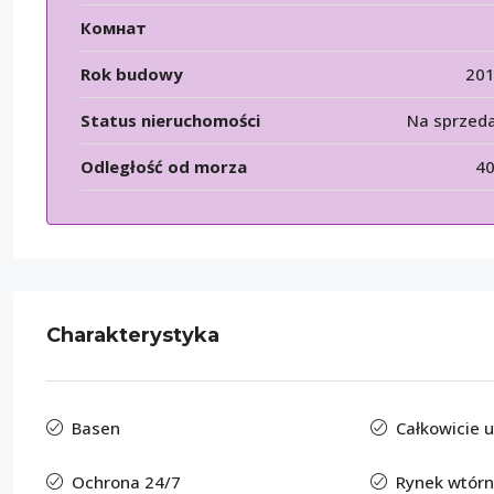
Комнат
Rok budowy
20
Status nieruchomości
Na sprzed
Odległość od morza
4
Charakterystyka
Basen
Całkowicie
Ochrona 24/7
Rynek wtórn