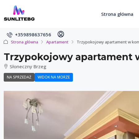
Strona główna
+359898637656
Strona główna
Apartament
Trzypokojowy apartament w komp
Trzypokojowy apartament w
Słoneczny Brzeg
NA SPRZEDAŻ
WIDOK NA MORZE