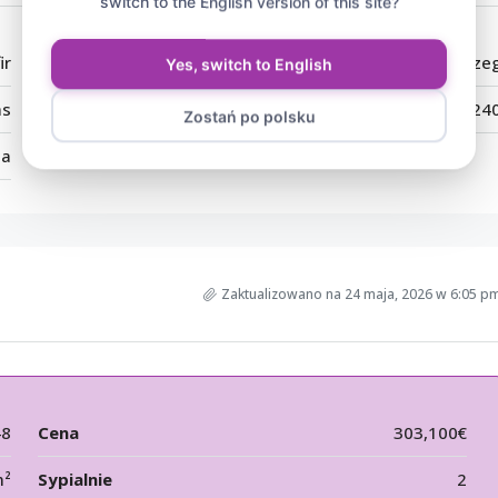
switch to the English version of this site?
ir
Miasto:
Słoneczny Brze
Yes, switch to English
as
Kod pocztowy:
824
Zostań po polsku
ia
Zaktualizowano na 24 maja, 2026 w 6:05 p
48
Cena
303,100€
m²
Sypialnie
2