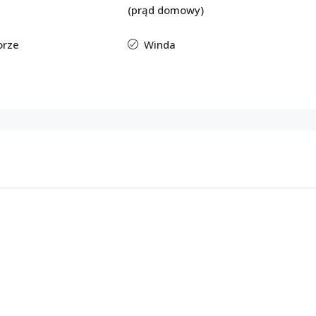
(prąd domowy)
orze
Winda