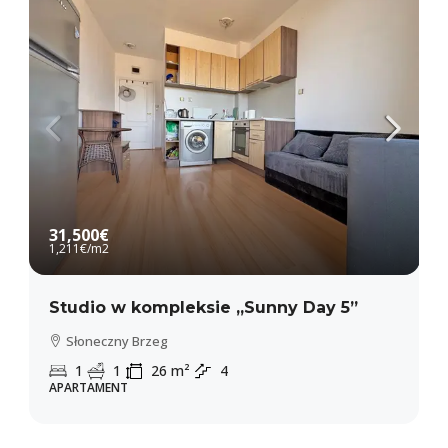
31,500€
1,211€
/m2
Studio w kompleksie „Sunny Day 5”
Słoneczny Brzeg
1
1
26
m²
4
APARTAMENT