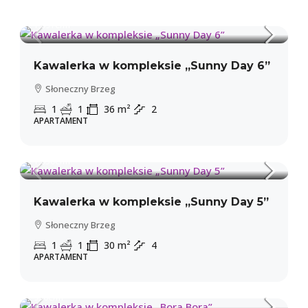
39,300€
1,091€
/m²
Kawalerka w kompleksie „Sunny Day 6”
Słoneczny Brzeg
1
1
36
m²
2
APARTAMENT
31,500€
WIĘCEJ INFORMACJI
1,050€
/m²
Kawalerka w kompleksie „Sunny Day 5”
Słoneczny Brzeg
1
1
30
m²
4
APARTAMENT
39,900€
950€
/m²