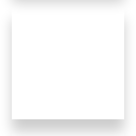
Święty Właz
WIĘCEJ INFORMACJI
254 Obiektów
Słoneczny Brzeg