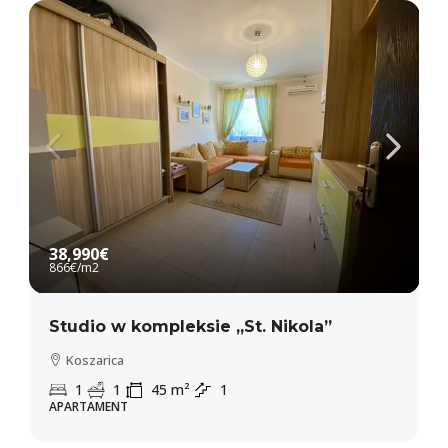
38,990€
866€
/m2
Studio w kompleksie „St. Nikola”
Koszarica
1
1
45
m²
1
APARTAMENT