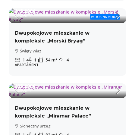
115,000€
2,129€
/m²
WIDOK NA MORZE
Dwupokojowe mieszkanie w
kompleksie „Morski Bryag”
Święty Właz
1
1
54
m²
4
APARTAMENT
105,000€
1,280€
/m²
Dwupokojowe mieszkanie w
kompleksie „Miramar Palace”
Słoneczny Brzeg
1
1
82
m²
4