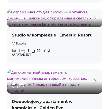
38,000€
760€
/m2
Studio w kompleksie „Emerald Resort”
Rawda
1
1
50
m²
4
APARTAMENT
40,000€
666€
/m2
Dwupokojowy apartament w
kompleksie „Golden Eye”