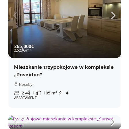
265,000€
2,523€
/m²
Mieszkanie trzypokojowe w kompleksie
„Poseidon”
Nesebyr
2
1
105
m²
4
APARTAMENT
85,000€
1,011€
/m²