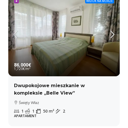
★
WIDOK NA MORZE
86,000€
1,720€
/m²
Dwupokojowe mieszkanie w
kompleksie „Belle View”
Święty Właz
1
1
50
m²
2
APARTAMENT