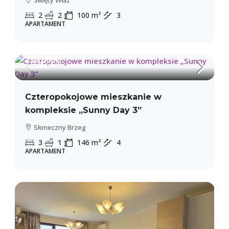
2
2
100
m²
3
APARTAMENT
110,000€
753€
/m²
Czteropokojowe mieszkanie w
kompleksie „Sunny Day 3”
Słoneczny Brzeg
3
1
146
m²
4
APARTAMENT