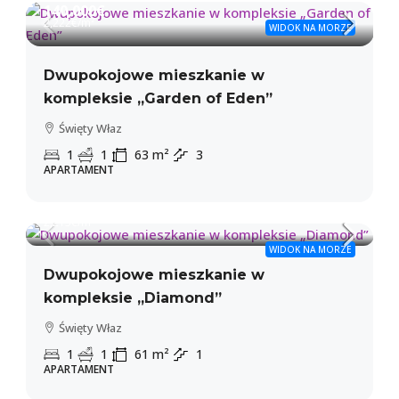
140,000€
2,222€
/m²
WIDOK NA MORZE
Dwupokojowe mieszkanie w
kompleksie „Garden of Eden”
Święty Właz
1
1
63
m²
3
APARTAMENT
135,000€
2,213€
/m²
WIDOK NA MORZE
Dwupokojowe mieszkanie w
kompleksie „Diamond”
Święty Właz
1
1
61
m²
1
APARTAMENT