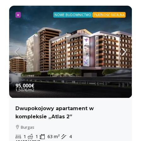
★
NOWE BUDOWNICTWO
PŁATNOŚĆ RATALNA
95,000€
1,507€
/m2
Dwupokojowy apartament w
kompleksie „Atlas 2”
Burgas
1
1
63
m²
4