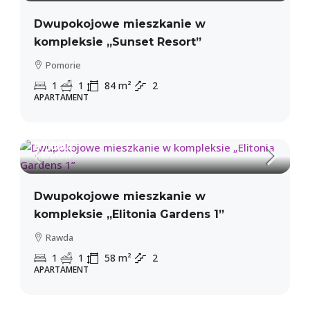
Dwupokojowe mieszkanie w
kompleksie „Sunset Resort”
Pomorie
1
1
84
m²
2
APARTAMENT
97,000€
1,672€
/m²
Dwupokojowe mieszkanie w
kompleksie „Elitonia Gardens 1”
Rawda
1
1
58
m²
2
APARTAMENT