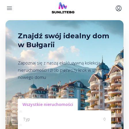
Znajdź swój idealny dom
w Bułgarii
Zapoznaj się z naszą ekskluzywną kolekcją
nieruchomości i zrób pierwszy krok w stronę
nowego domu
Wszystkie nieruchomości
Typ