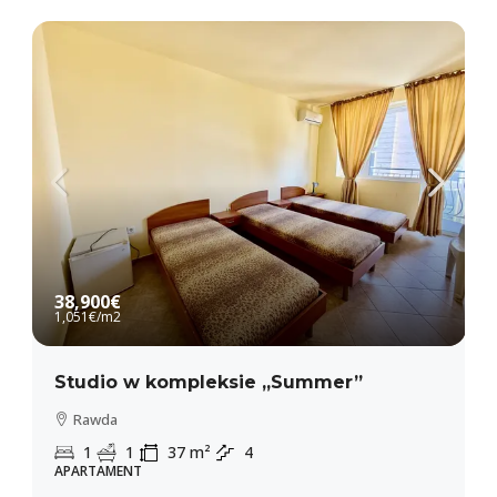
38,900€
1,051€
/m2
Studio w kompleksie „Summer”
Rawda
1
1
37
m²
4
APARTAMENT