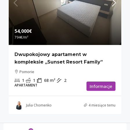
54,000€
794€
/m²
Dwupokojowy apartament w
kompleksie „Sunset Resort Family”
Pomorie
1
1
68
m²
2
APARTAMENT
Informacje
Julia Chomenko
4 miesiące temu