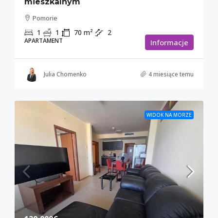
mieszkalnym
Pomorie
1
1
70
m²
2
APARTAMENT
Informacje
Julia Chomenko
4 miesiące temu
WIDOK NA MORZE