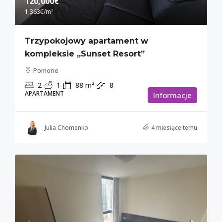
120,000€
1,363€
/m²
Trzypokojowy apartament w
kompleksie „Sunset Resort”
Pomorie
2
1
88
m²
8
APARTAMENT
Informacje
Julia Chomenko
4 miesiące temu