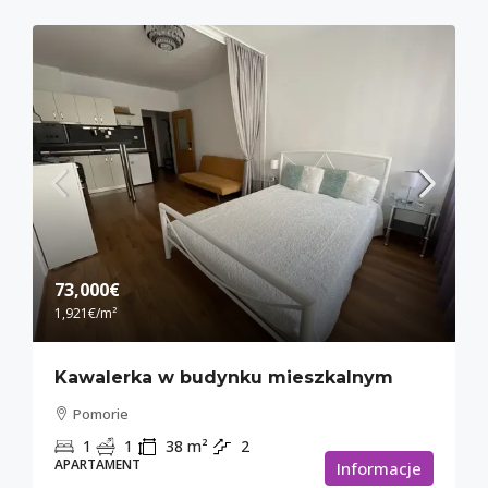
73,000€
1,921€
/m²
Kawalerka w budynku mieszkalnym
Pomorie
1
1
38
m²
2
APARTAMENT
Informacje