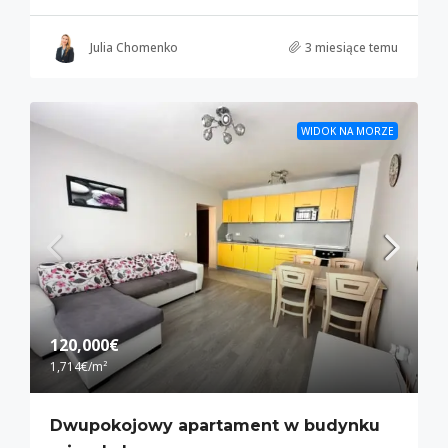
Julia Chomenko
3 miesiące temu
WIDOK NA MORZE
120,000€
1,714€
/m²
Dwupokojowy apartament w budynku