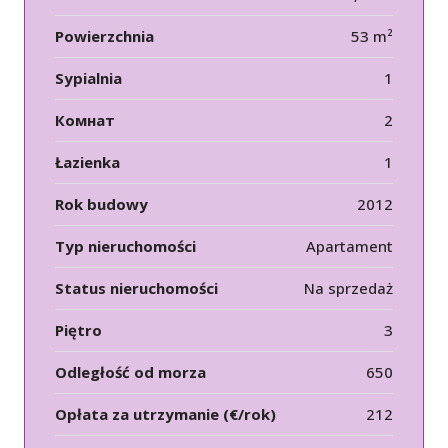
Powierzchnia
53 m²
Sypialnia
1
Комнат
2
Łazienka
1
Rok budowy
2012
Typ nieruchomości
Apartament
Status nieruchomości
Na sprzedaż
Piętro
3
Odległość od morza
650
Opłata za utrzymanie (€/rok)
212