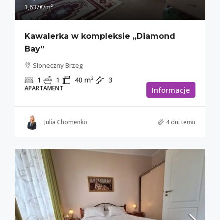
1,637€
/m²
Kawalerka w kompleksie „Diamond
Bay”
Słoneczny Brzeg
1
1
40
m²
3
APARTAMENT
Informacje
Julia Chomenko
4 dni temu