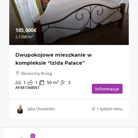
105,000€
2,100€
/m²
Dwupokojowe mieszkanie w
kompleksie “Izida Palace”
Słoneczny Brzeg
1
1
50
m²
3
APARTAMENT
Informacje
Julia Chomenko
1 tydzień temu