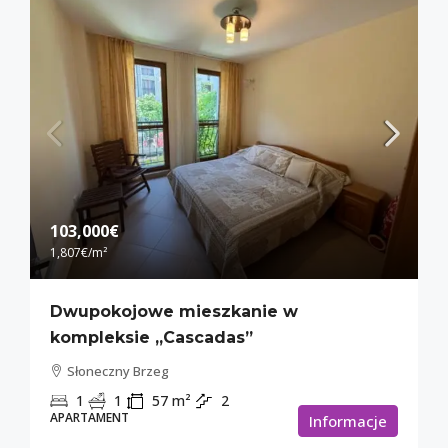
103,000€
1,807€
/m²
Dwupokojowe mieszkanie w
kompleksie „Cascadas”
Słoneczny Brzeg
1
1
57
m²
2
APARTAMENT
Informacje