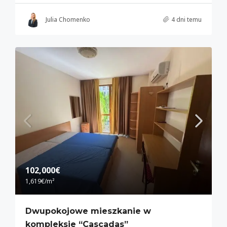
Julia Chomenko
4 dni temu
102,000€
1,619€
/m²
Dwupokojowe mieszkanie w
kompleksie “Cascadas”