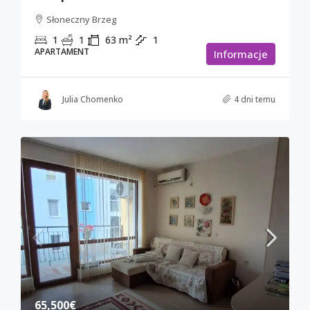
Słoneczny Brzeg
1
1
63
m²
1
APARTAMENT
Informacje
Julia Chomenko
4 dni temu
65,500€