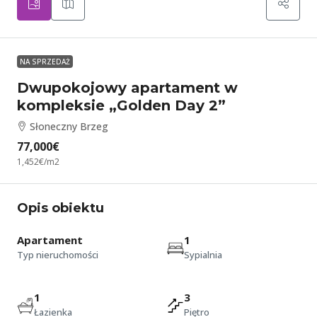
NA SPRZEDAŻ
Dwupokojowy apartament w
kompleksie „Golden Day 2”
Słoneczny Brzeg
77,000€
1,452€
/m2
Opis obiektu
Apartament
1
Typ nieruchomości
Sypialnia
1
3
Łazienka
Piętro