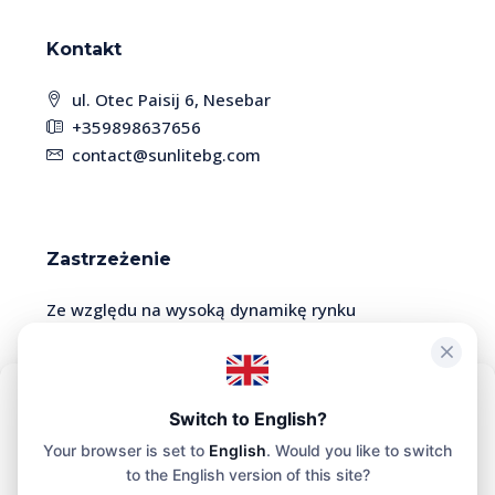
Kontakt
ul. Otec Paisij 6, Nesebar
+359898637656
contact@sunlitebg.com
Zastrzeżenie
Ze względu na wysoką dynamikę rynku
nieruchomości, niektóre oferty mogą być już
nieaktualne lub sprzedane. Prosimy o kontakt z
menedżerem w celu potwierdzenia dostępności i
Aby zapewnić maksymalną wygodę, korzystamy z technologii takich jak
Switch to English?
aktualności informacji.
pliki cookie do przechowywania i/lub uzyskiwania dostępu do
Your browser is set to
English
. Would you like to switch
informacji o Twoim urządzeniu. Zgoda na korzystanie z tych
technologii pozwoli nam przetwarzać na tej stronie dane, takie jak
to the English version of this site?
historia przeglądania czy unikalne identyfikatory.