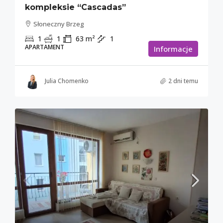
kompleksie “Cascadas”
Słoneczny Brzeg
1
1
63
m²
1
APARTAMENT
Informacje
Julia Chomenko
2 dni temu