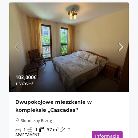
103,000€
1,807€
/m²
Dwupokojowe mieszkanie w
kompleksie „Cascadas”
Słoneczny Brzeg
1
1
57
m²
2
APARTAMENT
Informacje