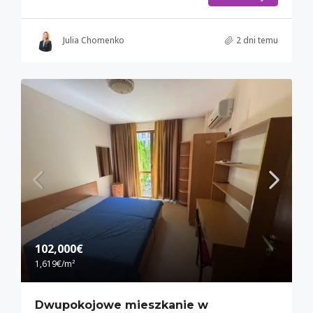
Julia Chomenko
2 dni temu
102,000€
1,619€
/m²
Dwupokojowe mieszkanie w