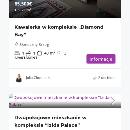
65,500€
1,637€
/m²
Kawalerka w kompleksie „Diamond
Bay”
Słoneczny Brzeg
1
1
40
m²
3
APARTAMENT
Informacje
Julia Chomenko
2 dni temu
105,000€
2,100€
/m²
Dwupokojowe mieszkanie w
kompleksie “Izida Palace”