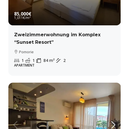
85,000€
1,011€
/m²
Zweizimmerwohnung im Komplex
“Sunset Resort”
Pomorie
1
1
84
m²
2
APARTMENT