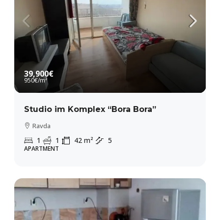
39,900€
950€
/m²
Studio im Komplex “Bora Bora”
Ravda
1
1
42
m²
5
APARTMENT