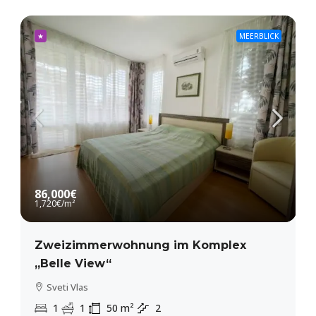
★
MEERBLICK
86,000€
1,720€
/m²
Zweizimmerwohnung im Komplex
„Belle View“
Sveti Vlas
1
1
50
m²
2