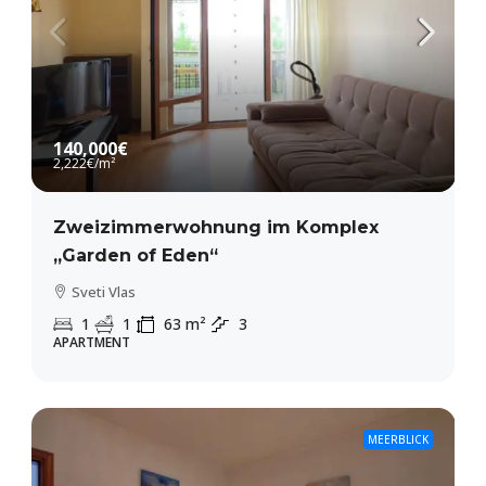
140,000€
2,222€
/m²
Zweizimmerwohnung im Komplex
„Garden of Eden“
Sveti Vlas
1
1
63
m²
3
APARTMENT
MEERBLICK