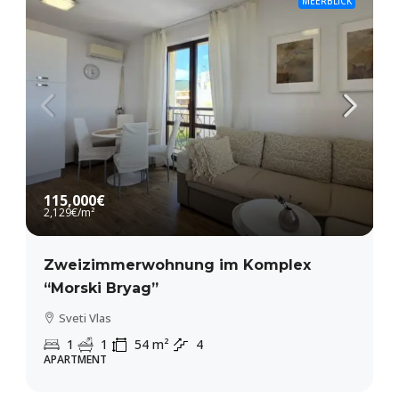
MEERBLICK
115,000€
2,129€
/m²
Zweizimmerwohnung im Komplex
“Morski Bryag”
Sveti Vlas
1
1
54
m²
4
APARTMENT