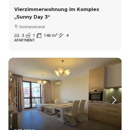
Vierzimmerwohnung im Komplex
„Sunny Day 3“
Sonnenstrand
3
1
146
m²
4
APARTMENT