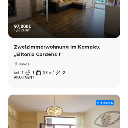
97,000€
1,672€
/m²
Zweizimmerwohnung im Komplex
„Elitonia Gardens 1“
Ravda
1
1
58
m²
2
APARTMENT
MEERBLICK