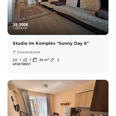
DETAILS
39,300€
1,091€
/m²
Studio im Komplex “Sunny Day 6”
Sonnenstrand
1
1
36
m²
2
APARTMENT