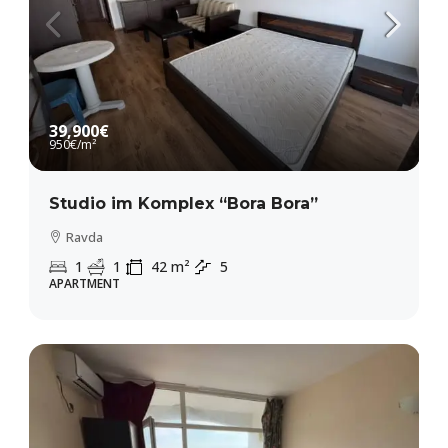
39,900€
950€
/m²
Studio im Komplex “Bora Bora”
Ravda
1
1
42
m²
5
APARTMENT