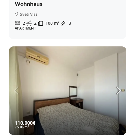
Wohnhaus
Sveti Vlas
2
2
100
m²
3
APARTMENT
110,000€
753€
/m²