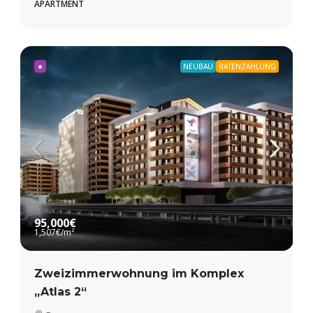
APARTMENT
★
NEUBAU
RATENZAHLUNG
95,000€
1,507€
/m²
Zweizimmerwohnung im Komplex
„Atlas 2“