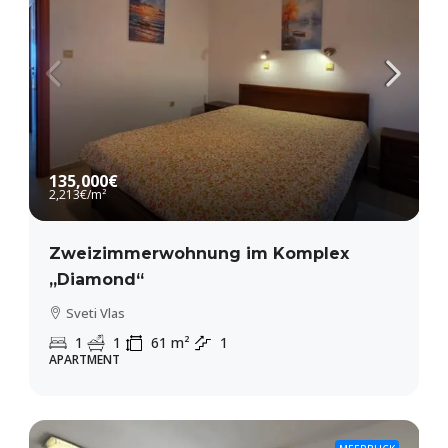
135,000€
2,213€
/m²
Zweizimmerwohnung im Komplex
„Diamond“
Sveti Vlas
1
1
61
m²
1
APARTMENT