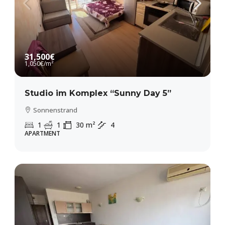
31,500€
1,050€
/m²
Studio im Komplex “Sunny Day 5”
Sonnenstrand
1
1
30
m²
4
APARTMENT