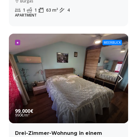
Burgas
1
1
63
m²
4
APARTMENT
★
MEERBLICK
99,000€
990€
/m²
Drei-Zimmer-Wohnung in einem