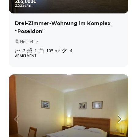
265,000€
2,523€
/m²
Drei-Zimmer-Wohnung im Komplex
“Poseidon”
Nessebar
2
1
105
m²
4
APARTMENT