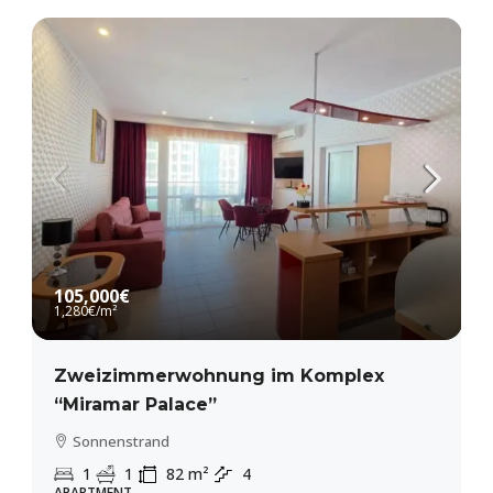
105,000€
1,280€
/m²
Zweizimmerwohnung im Komplex
“Miramar Palace”
Sonnenstrand
1
1
82
m²
4
APARTMENT