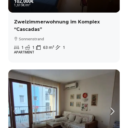
102,000€
1,619€
/m²
Zweizimmerwohnung im Komplex
“Cascadas”
Sonnenstrand
1
1
63
m²
1
APARTMENT