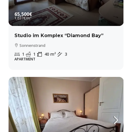
65,500€
1,637€
/m²
Studio im Komplex “Diamond Bay”
Sonnenstrand
1
1
40
m²
3
APARTMENT