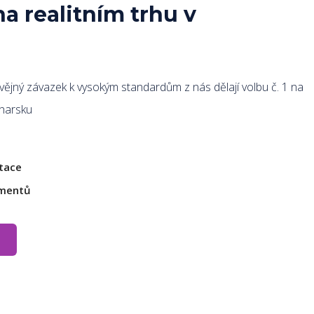
na realitním trhu v
ějný závazek k vysokým standardům z nás dělají volbu č. 1 na
lharsku
ltace
umentů