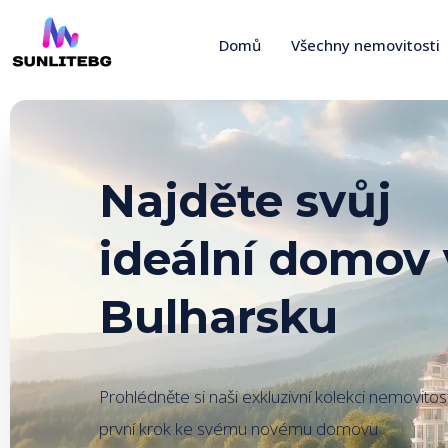
Domů
Všechny nemovitosti
Najděte svůj
ideální domov 
Bulharsku
Prohlédněte si naši exkluzivní kolekci nemovitost
první krok ke svému novému domovu