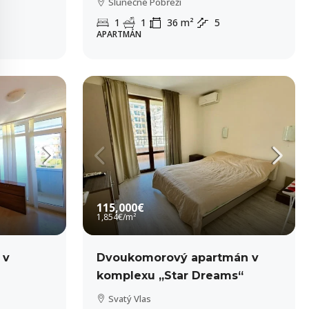
Slunečné Pobřeží
1
1
36
m²
5
APARTMÁN
115,000€
1,854€
/m²
 v
Dvoukomorový apartmán v
komplexu „Star Dreams“
Svatý Vlas