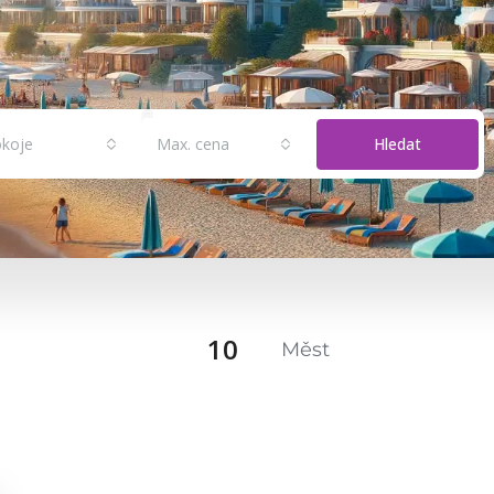
koje
Max. cena
Hledat
10
Měst