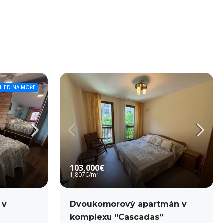
HLED NA MOŘE
103,000€
1,807€
/m²
 v
Dvoukomorový apartmán v
komplexu “Cascadas”