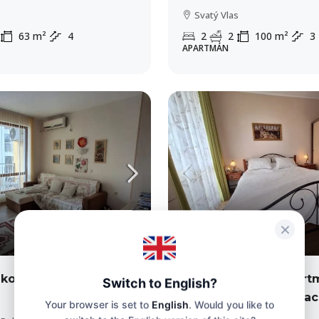
Svatý Vlas
63
m²
4
2
2
100
m²
3
APARTMÁN
105,000€
2,100€
/m²
v komplexu „Diamond
Dvoukomorový apart
Switch to English?
komplexu “Izida Palac
Your browser is set to
English
. Would you like to