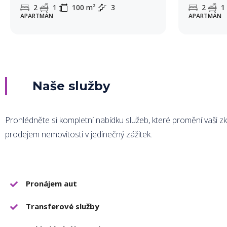
2
1
100
m²
3
2
1
APARTMÁN
APARTMÁN
Naše služby
Prohlédněte si kompletní nabídku služeb, které promění vaši 
prodejem nemovitosti v jedinečný zážitek.
Pronájem aut
Transferové služby