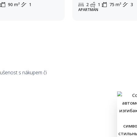
90
m²
1
2
1
75
m²
3
APARTMÁN
zkušenost s nákupem či