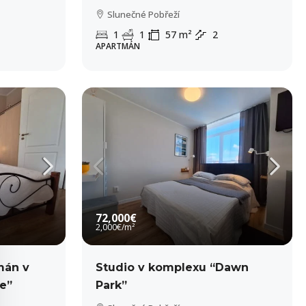
Slunečné Pobřeží
1
1
57
m²
2
APARTMÁN
72,000€
2,000€
/m²
mán v
Studio v komplexu “Dawn
e”
Park”