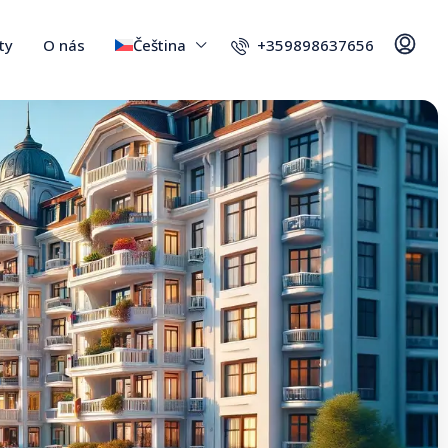
+359898637656
ty
O nás
Čeština