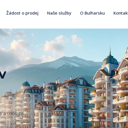
Žádost o prodej
Naše služby
O Bulharsku
Kontak
v
í a udělejte