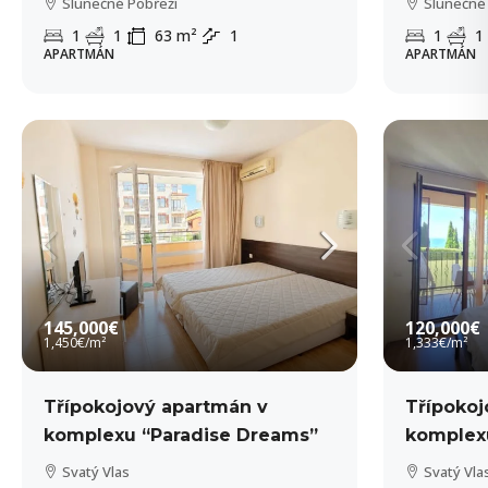
Slunečné Pobřeží
Slunečné
1
1
63
m²
1
1
1
APARTMÁN
APARTMÁN
145,000€
120,000€
1,450€
/m²
1,333€
/m²
Třípokojový apartmán v
Třípokoj
komplexu “Paradise Dreams”
komplexu
Svatý Vlas
Svatý Vla