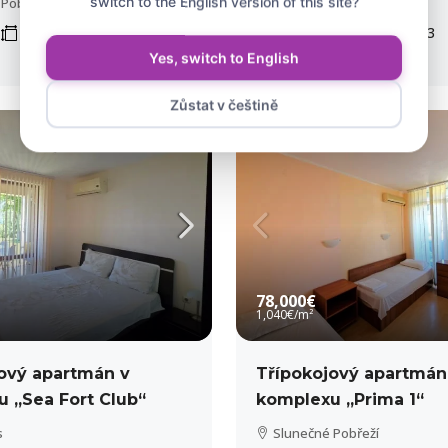
switch to the English version of this site?
 Pobřeží
Slunečné Pobřeží
40
m²
3
1
1
50
m²
3
APARTMÁN
Yes, switch to English
Zůstat v češtině
VÝHLED NA MOŘE
78,000€
1,040€
/m²
ový apartmán v
Třípokojový apartmán
 „Sea Fort Club“
komplexu „Prima 1“
s
Slunečné Pobřeží