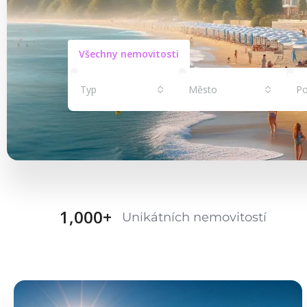
Všechny nemovitosti
Typ
Město
Po
1,000
+
Unikátních nemovitostí