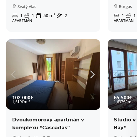
Svatý Vlas
Burgas
1
1
50
m²
2
1
1
APARTMÁN
APARTMÁN
102,000€
65,500€
1,619€
/m²
1,637€
/m²
Dvoukomorový apartmán v
Studio 
komplexu “Cascadas”
Bay“