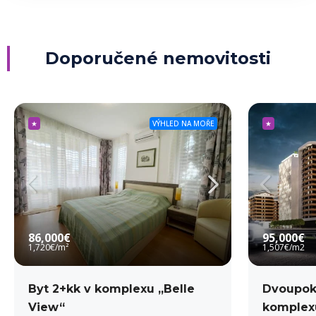
Doporučené nemovitosti
★
VÝHLED NA MOŘE
★
86,000€
95,000€
1,720€
/m²
1,507€
/m2
Byt 2+kk v komplexu „Belle
Dvoupok
View“
komplexu