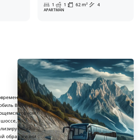
1
1
62
m²
4
APARTMÁN