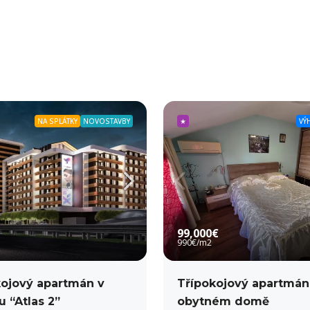
NA SPLÁTKY
NOVOSTAVBY
★
VÝ
99,000€
990€
/m2
ojový apartmán v
Třípokojový apartmán
 “Atlas 2”
obytném domě