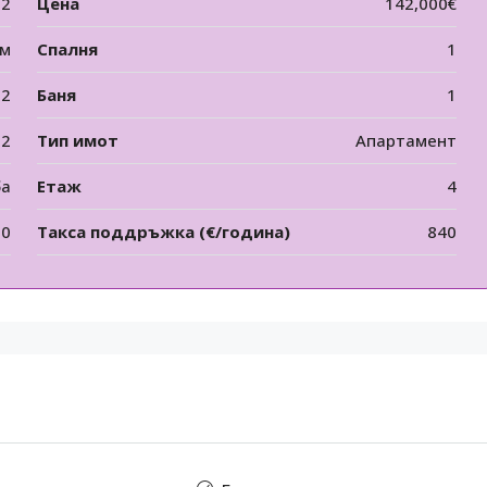
12
Цена
142,000€
 м
Спалня
1
2
Баня
1
12
Тип имот
Апартамент
ба
Етаж
4
00
Такса поддръжка (€/година)
840