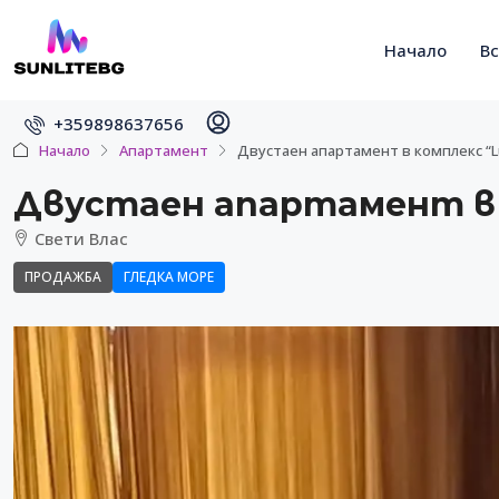
Начало
В
+359898637656
Начало
Апартамент
Двустаен апартамент в комплекс “L
Двустаен апартамент в 
Свети Влас
ПРОДАЖБА
ГЛЕДКА МОРЕ