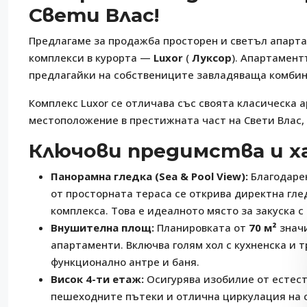
Свети Влас!
Предлагаме за продажба просторен и светъл апарта
комплекси в курорта —
Luxor
(
Луксор
). Апартамент
предлагайки на собствениците завладяваща комбин
Комплекс Luxor се отличава със своята класическа 
местоположение в престижната част на Свети Влас, 
Ключови предимства и 
Панорамна гледка (Sea & Pool View):
Благодарен
от просторната тераса се открива директна гле
комплекса. Това е идеалното място за закуска с
Внушителна площ:
Планировката от
70 м²
значи
апартаменти. Включва голям хол с кухненска и 
функционално антре и баня.
Висок 4-ти етаж:
Осигурява изобилие от естест
пешеходните пътеки и отлична циркулация на 