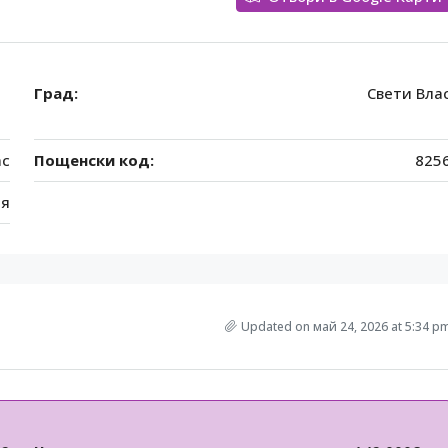
Град:
Свети Вла
ас
Пощенски код:
825
ия
Updated on май 24, 2026 at 5:34 p