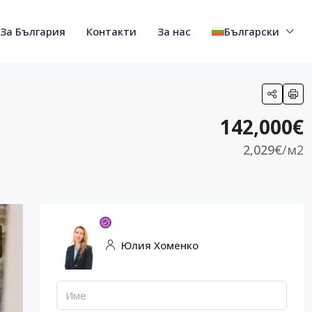
За България
Контакти
За нас
Български
142,000€
2,029€
/м2
Юлия Хоменко