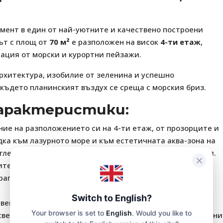
мент в един от най-уютните и качествено построени
ът с площ от
70 м²
е разположен на висок
4-ти етаж
,
ация от морски и курортни пейзажи.
архитектура, изобилие от зеленина и успешно
където планинският въздух се среща с морския бриз.
характеристики:
ие на разположението си на 4-ти етаж, от прозорците и
дка към лазурното море и към естетичната аква-зона на
 гледка към залива и вечерен отдих под шума на прибоя.
телно превъзхожда средните стандарти за двустайни
трапезарна зона, просторна самостоятелна спалня,
Switch to English?
вена светлина, лично пространство далеч от
Your browser is set to
English
. Would you like to
свеж въздух. В сградата функционират модерни безшумни