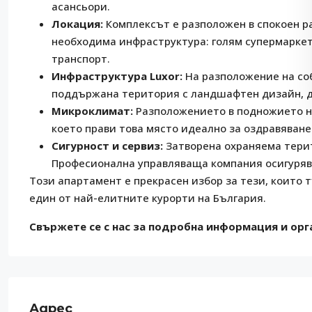
асансьори.
Локация:
Комплексът е разположен в спокоен р
необходима инфраструктура: голям супермаркет 
транспорт.
Инфраструктура Luxor:
На разположение на соб
поддържана територия с ландшафтен дизайн, д
Микроклимат:
Разположението в подножието на
което прави това място идеално за оздравяване
Сигурност и сервиз:
Затворена охраняема тери
Професионална управляваща компания осигурява
Този апартамент е прекрасен избор за тези, които 
един от най-елитните курорти на България.
Свържете се с нас за подробна информация и орга
Адрес