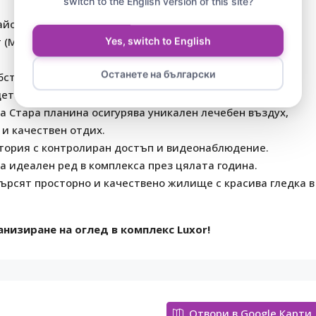
switch to the English version of this site?
айон. На пешеходно разстояние се намира цялата
(Mercury), аптеки, ресторанти и спирка на градския
Yes, switch to English
Останете на български
ствениците са голям открит басейн с детска секция,
етска площадка и уютен ресторант.
 Стара планина осигурява уникален лечебен въздух,
 и качествен отдих.
тория с контролиран достъп и видеонаблюдение.
 идеален ред в комплекса през цялата година.
търсят просторно и качествено жилище с красива гледка в
низиране на оглед в комплекс Luxor!
Отвори в Google Карти