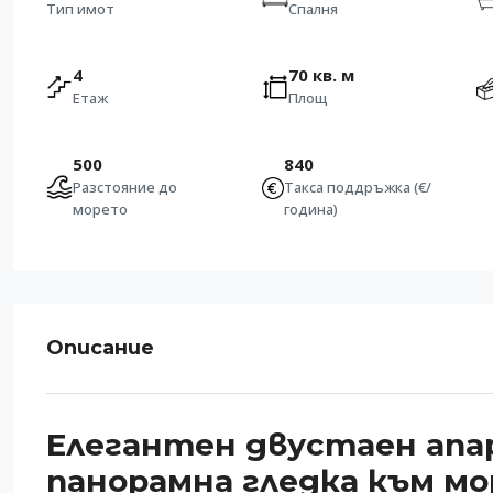
Тип имот
Спалня
4
70 кв. м
Етаж
Площ
500
840
Разстояние до
Такса поддръжка (€/
морето
година)
Описание
Елегантен двустаен апар
панорамна гледка към мор