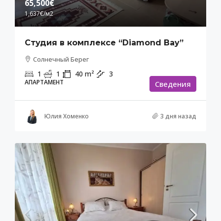
65,500€
1,637€
/м2
Студия в комплексе “Diamond Bay”
Солнечный Берег
1
1
40
m²
3
АПАРТАМЕНТ
Cведения
Юлия Хоменко
3 дня назад