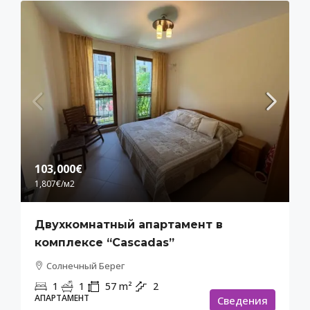
103,000€
1,807€
/м2
Двухкомнатный апартамент в
комплексе “Cascadas”
Солнечный Берег
1
1
57
m²
2
АПАРТАМЕНТ
Cведения