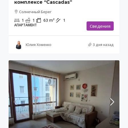
комплексе “Cascadas”
Солнечный Берег
1
1
63
m²
1
АПАРТАМЕНТ
Cведения
Юлия Хоменко
3 дня назад