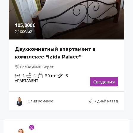
105,000€
2,100€
/м2
Двухкомнатный апартамент в
комплексе “Izida Palace”
Солнечный Берег
1
1
50
m²
3
АПАРТАМЕНТ
Cведения
Юлия Хоменко
7 дней назад