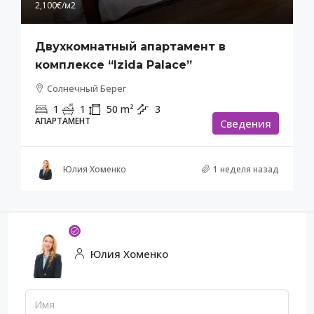
2,100€
/м2
Двухкомнатный апартамент в
комплексе “Izida Palace”
Солнечный Берег
1
1
50
m²
3
АПАРТАМЕНТ
Cведения
Юлия Хоменко
1 неделя назад
Юлия Хоменко