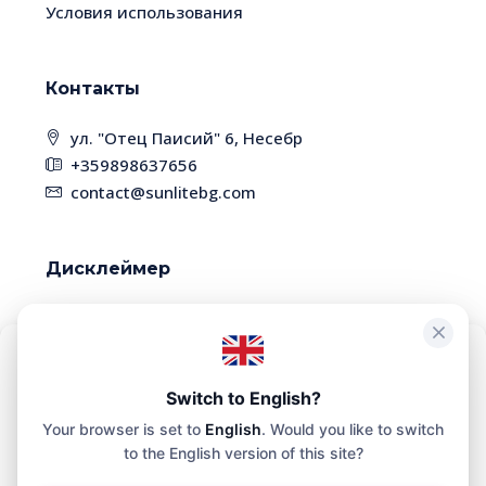
Условия использования
Контакты
ул. "Отец Паисий" 6, Несебр
+359898637656
contact@sunlitebg.com
Дисклеймер
В связи с высокой динамикой рынка,
некоторые объекты недвижимости могут быть
уже проданы. Пожалуйста, уточняйте наличие
Чтобы обеспечить максимальное удобство, мы используем такие
технологии, как файлы cookie, для хранения и/или доступа к
Switch to English?
и актуальность информации у менеджера
информации о вашем устройстве. Согласие на использование
Your browser is set to
English
. Would you like to switch
этих технологий позволит нам обрабатывать на этом сайте такие
данные, как история просмотра или уникальные
to the English version of this site?
идентификаторы.