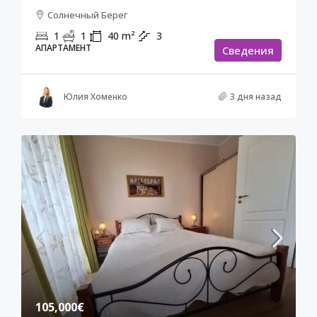
Солнечный Берег
1
1
40
m²
3
АПАРТАМЕНТ
Cведения
Юлия Хоменко
3 дня назад
105,000€