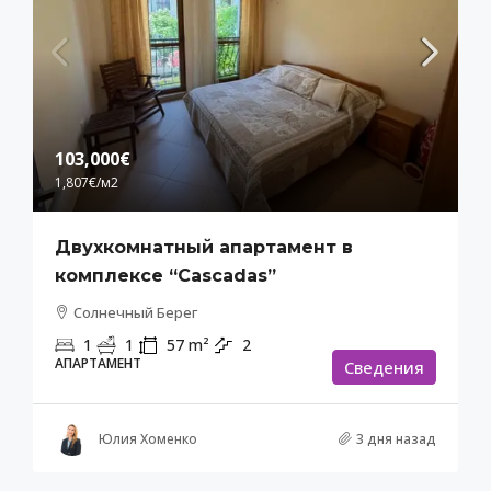
103,000€
1,807€
/м2
Двухкомнатный апартамент в
комплексе “Cascadas”
Солнечный Берег
1
1
57
m²
2
АПАРТАМЕНТ
Cведения
Юлия Хоменко
3 дня назад