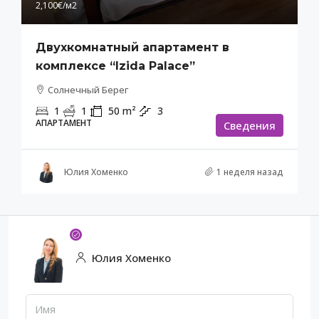
2,100€
/м2
Двухкомнатный апартамент в
комплексе “Izida Palace”
Солнечный Берег
1
1
50
m²
3
АПАРТАМЕНТ
Cведения
Юлия Хоменко
1 неделя назад
Юлия Хоменко