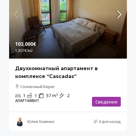
103,000€
1,807€
/м2
Двухкомнатный апартамент в
комплексе “Cascadas”
Солнечный Берег
1
1
57
m²
2
АПАРТАМЕНТ
Cведения
Юлия Хоменко
4 дня назад