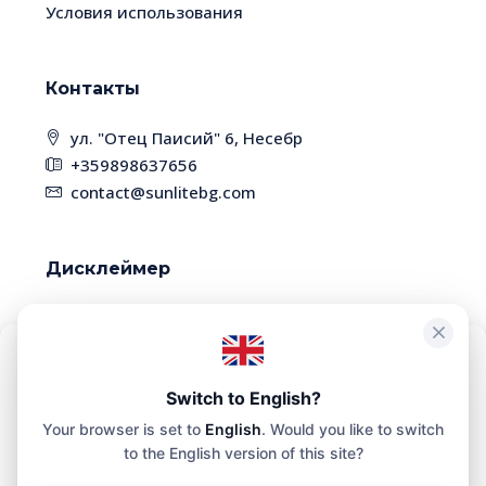
Условия использования
Контакты
ул. "Отец Паисий" 6, Несебр
+359898637656
contact@sunlitebg.com
Дисклеймер
В связи с высокой динамикой рынка,
некоторые объекты недвижимости могут быть
уже проданы. Пожалуйста, уточняйте наличие
Чтобы обеспечить максимальное удобство, мы используем такие
технологии, как файлы cookie, для хранения и/или доступа к
Switch to English?
и актуальность информации у менеджера
информации о вашем устройстве. Согласие на использование
Your browser is set to
English
. Would you like to switch
этих технологий позволит нам обрабатывать на этом сайте такие
данные, как история просмотра или уникальные
to the English version of this site?
идентификаторы.