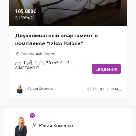
105,000€
2,100€
/м2
Двухкомнатный апартамент в
комплексе “Izida Palace”
Солнечный Берег
1
1
50
m²
3
АПАРТАМЕНТ
Cведения
Юлия Хоменко
1 неделя назад
Юлия Хоменко