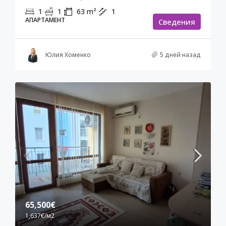
1
1
63
m²
1
АПАРТАМЕНТ
Cведения
Юлия Хоменко
5 дней назад
65,500€
1,637€
/м2