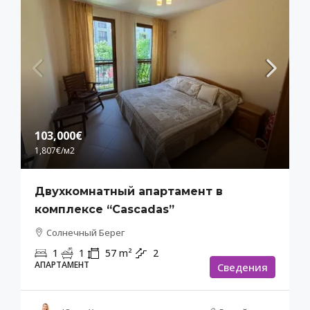
103,000€
1,807€
/м2
Двухкомнатный апартамент в
комплексе “Cascadas”
Солнечный Берег
1
1
57
m²
2
АПАРТАМЕНТ
Cведения