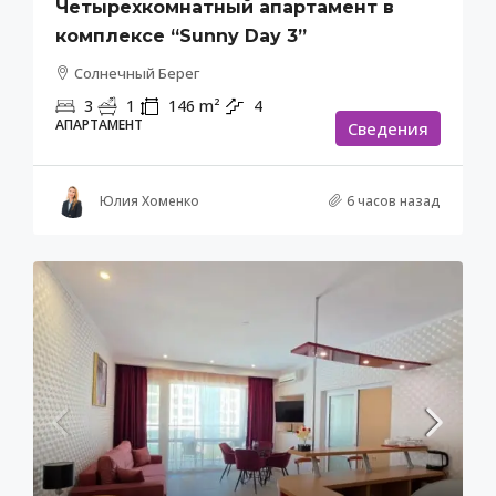
Четырехкомнатный апартамент в
комплексе “Sunny Day 3”
Солнечный Берег
3
1
146
m²
4
АПАРТАМЕНТ
Cведения
Юлия Хоменко
6 часов назад