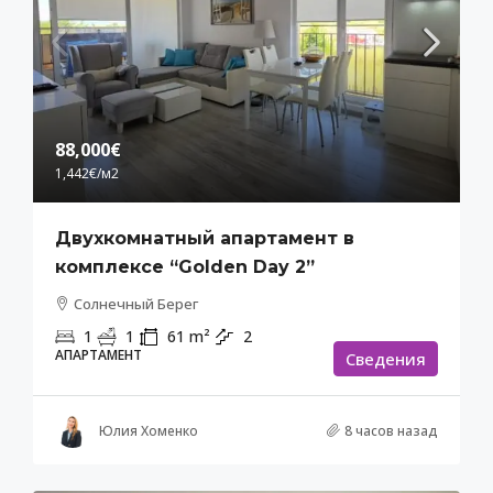
88,000€
1,442€
/м2
Двухкомнатный апартамент в
комплексе “Golden Day 2”
Солнечный Берег
1
1
61
m²
2
АПАРТАМЕНТ
Cведения
Юлия Хоменко
8 часов назад