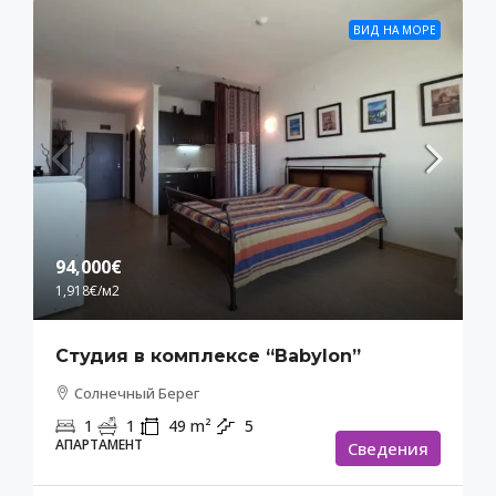
ВИД НА МОРЕ
94,000€
1,918€
/м2
Студия в комплексе “Babylon”
Солнечный Берег
1
1
49
m²
5
АПАРТАМЕНТ
Cведения