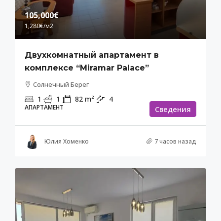
105,000€
1,280€
/м2
Двухкомнатный апартамент в
комплексе “Miramar Palace”
Солнечный Берег
1
1
82
m²
4
АПАРТАМЕНТ
Cведения
Юлия Хоменко
7 часов назад