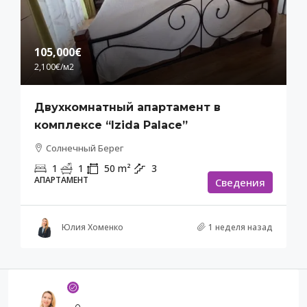
105,000€
2,100€
/м2
Двухкомнатный апартамент в
комплексе “Izida Palace”
Солнечный Берег
1
1
50
m²
3
АПАРТАМЕНТ
Cведения
Юлия Хоменко
1 неделя назад