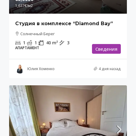
1,637€
/м2
Студия в комплексе “Diamond Bay”
Солнечный Берег
1
1
40
m²
3
АПАРТАМЕНТ
Cведения
Юлия Хоменко
4 дня назад