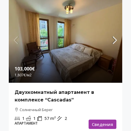
103,000€
1,807€
/м2
Двухкомнатный апартамент в
комплексе “Cascadas”
Солнечный Берег
1
1
57
m²
2
АПАРТАМЕНТ
Cведения