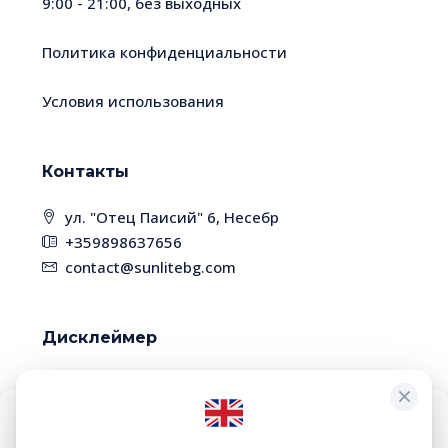
9:00 - 21:00, без выходных
Политика конфиденциальности
Условия использования
Контакты
ул. "Отец Паисий" 6, Несебр
+359898637656
contact@sunlitebg.com
Дисклеймер
В связи с высокой динамикой рынка,
некоторые объекты недвижимости могут быть
уже проданы. Пожалуйста, уточняйте наличие
Чтобы обеспечить максимальное удобство, мы используем такие