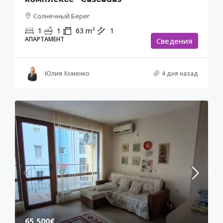
Солнечный Берег
1
1
63
m²
1
АПАРТАМЕНТ
Cведения
Юлия Хоменко
4 дня назад
65,500€