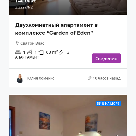
140,000€
2,222€
/м2
Двухкомнатный апартамент в
комплексе “Garden of Eden”
Святой Влас
1
1
63
m²
3
АПАРТАМЕНТ
Cведения
Юлия Хоменко
10 часов назад
ВИД НА МОРЕ