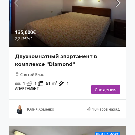
135,000€
2,213€
/м2
Двухкомнатный апартамент в
комплексе “Diamond”
Святой Влас
1
1
61
m²
1
АПАРТАМЕНТ
Cведения
Юлия Хоменко
10 часов назад
ВИД НА МОРЕ