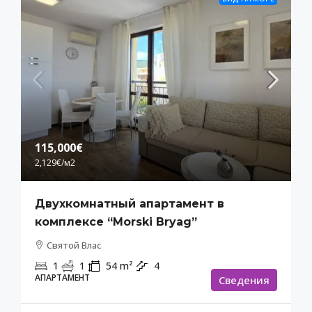
115,000€
2,129€
/м2
Двухкомнатный апартамент в
комплексе “Morski Bryag”
Святой Влас
1
1
54
m²
4
АПАРТАМЕНТ
Cведения