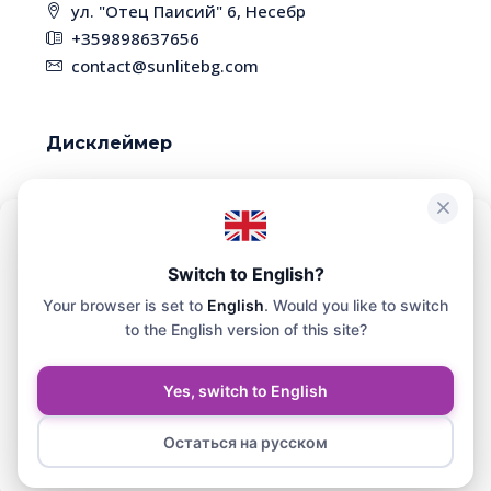
ул. "Отец Паисий" 6, Несебр
+359898637656
contact@sunlitebg.com
Дисклеймер
В связи с высокой динамикой рынка,
некоторые объекты недвижимости могут быть
уже проданы. Пожалуйста, уточняйте наличие
Чтобы обеспечить максимальное удобство, мы используем такие
технологии, как файлы cookie, для хранения и/или доступа к
Switch to English?
и актуальность информации у менеджера
информации о вашем устройстве. Согласие на использование
Your browser is set to
English
. Would you like to switch
этих технологий позволит нам обрабатывать на этом сайте такие
данные, как история просмотра или уникальные
to the English version of this site?
идентификаторы.
© SunliteBG - Все права защищены. Сайт разработан и
Yes, switch to English
поддерживается СЕР СХЕМА ЕООД.
Принять
Остаться на русском
Юлия Хоменко
Политика конфиденциальности