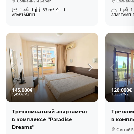
Солнечный Берег
Солнечн
1
1
63
m²
1
1
1
АПАРТАМЕНТ
АПАРТАМЕН
145,000€
120,000€
1,450€
/м2
1,333€
/м2
Трехкомнатный апартамент
Трехком
в комплексе “Paradise
в компле
Dreams”
Святой В