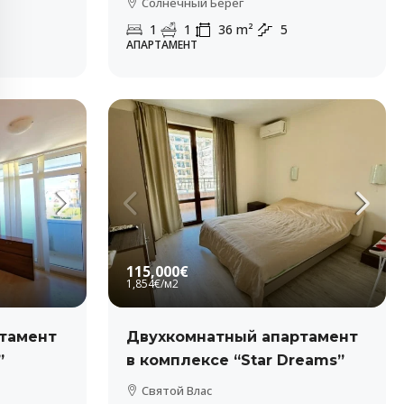
Солнечный Берег
1
1
36
m²
5
АПАРТАМЕНТ
115,000€
1,854€
/м2
тамент
Двухкомнатный апартамент
”
в комплексе “Star Dreams”
Святой Влас