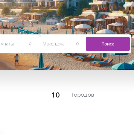
омнаты
Макс. цена
Поиск
10
Городов