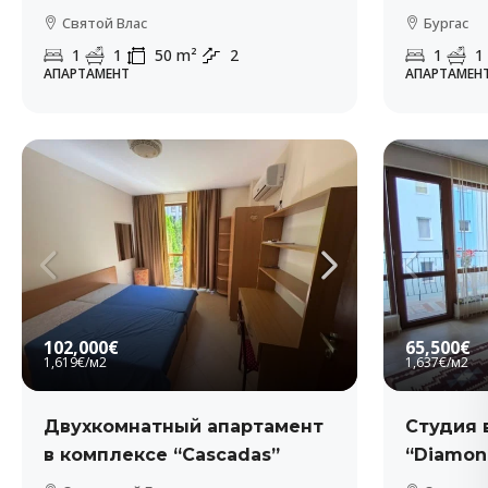
Святой Влас
Бургас
1
1
50
m²
2
1
1
АПАРТАМЕНТ
АПАРТАМЕН
102,000€
65,500€
1,619€
/м2
1,637€
/м2
Двухкомнатный апартамент
Студия 
в комплексе “Cascadas”
“Diamon