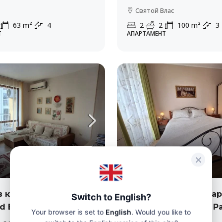
Святой Влас
63
m²
4
2
2
100
m²
3
Т
АПАРТАМЕНТ
105,000€
2,100€
/м2
в комплексе
Двухкомнатный апа
Switch to English?
d Bay”
в комплексе “Izida P
Your browser is set to
English
. Would you like to