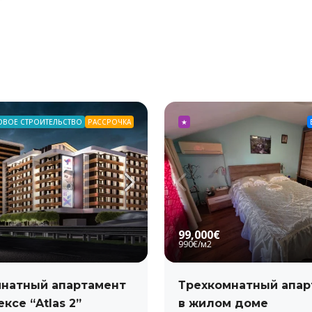
ОВОЕ СТРОИТЕЛЬСТВО
РАССРОЧКА
★
99,000€
990€
/м2
натный апартамент
Трехкомнатный апар
ксе “Atlas 2”
в жилом доме