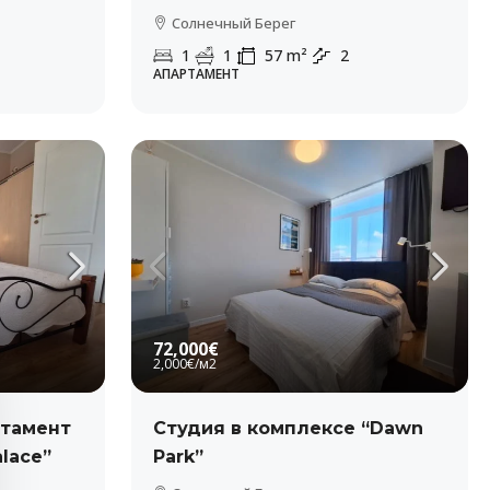
Солнечный Берег
1
1
57
m²
2
АПАРТАМЕНТ
72,000€
2,000€
/м2
ртамент
Студия в комплексе “Dawn
alace”
Park”