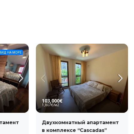
ВИД НА МОРЕ
103,000€
1,807€
/м2
тамент
Двухкомнатный апартамент
в комплексе “Cascadas”