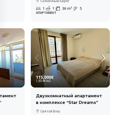
Солнечный Берег
1
1
36
m²
5
АПАРТАМЕНТ
115,000€
1,854€
/м2
тамент
Двухкомнатный апартамент
”
в комплексе “Star Dreams”
Святой Влас