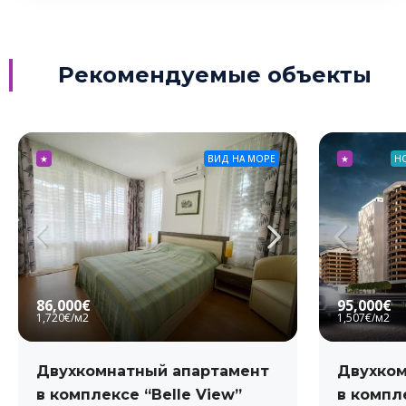
Рекомендуемые объекты
★
ВИД НА МОРЕ
★
Н
86,000€
95,000€
1,720€
/м2
1,507€
/м2
Двухкомнатный апартамент
Двухком
в комплексе “Belle View”
в компле