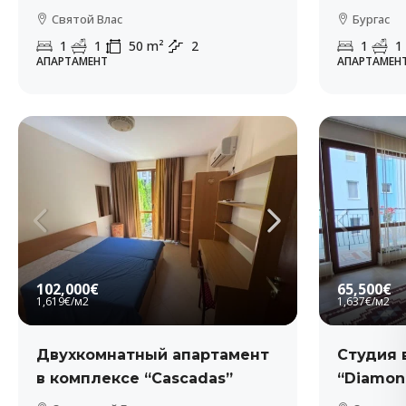
Святой Влас
Бургас
1
1
50
m²
2
1
1
АПАРТАМЕНТ
АПАРТАМЕН
102,000€
65,500€
1,619€
/м2
1,637€
/м2
Двухкомнатный апартамент
Студия 
в комплексе “Cascadas”
“Diamon