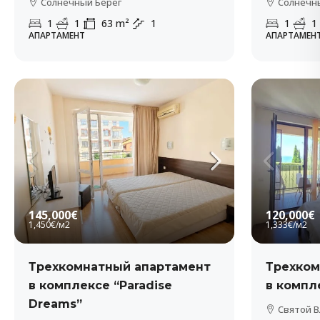
Солнечный Берег
Солнечн
1
1
63
m²
1
1
1
АПАРТАМЕНТ
АПАРТАМЕН
145,000€
120,000€
1,450€
/м2
1,333€
/м2
Трехкомнатный апартамент
Трехком
в комплексе “Paradise
в компле
Dreams”
Святой В