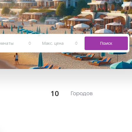
омнаты
Макс. цена
Поиск
10
Городов