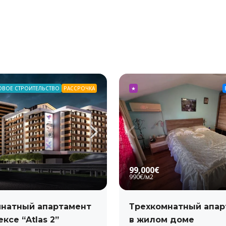
ОВОЕ СТРОИТЕЛЬСТВО
РАССРОЧКА
★
99,000€
990€
/м2
натный апартамент
Трехкомнатный апар
ксе “Atlas 2”
в жилом доме