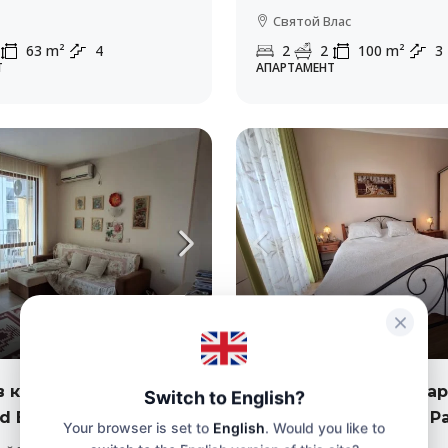
Святой Влас
63
m²
4
2
2
100
m²
3
Т
АПАРТАМЕНТ
105,000€
2,100€
/м2
в комплексе
Двухкомнатный апа
Switch to English?
d Bay”
в комплексе “Izida P
Your browser is set to
English
. Would you like to