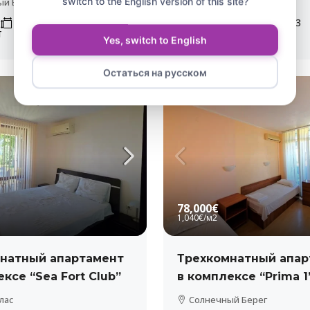
switch to the English version of this site?
ый Берег
Солнечный Берег
40
m²
3
1
1
50
m²
3
Т
АПАРТАМЕНТ
Yes, switch to English
Остаться на русском
ВИД НА МОРЕ
78,000€
1,040€
/м2
натный апартамент
Трехкомнатный апар
ксе “Sea Fort Club”
в комплексе “Prima 1
лас
Солнечный Берег