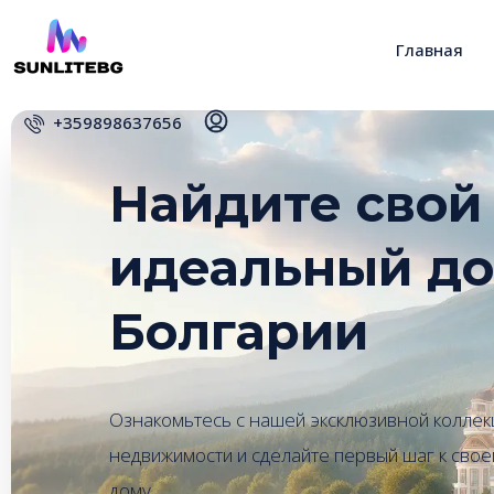
Главная
+359898637656
Найдите свой
идеальный до
Болгарии
Ознакомьтесь с нашей эксклюзивной коллек
недвижимости и сделайте первый шаг к сво
дому