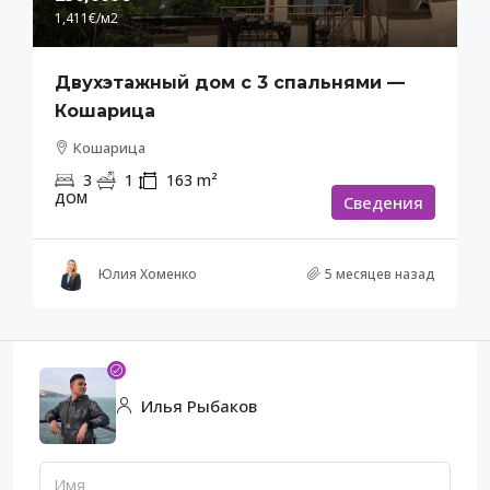
1,411€
/м2
Двухэтажный дом с 3 спальнями —
Кошарица
Кошарица
3
1
163
m²
ДОМ
Cведения
Юлия Хоменко
5 месяцев назад
Илья Рыбаков