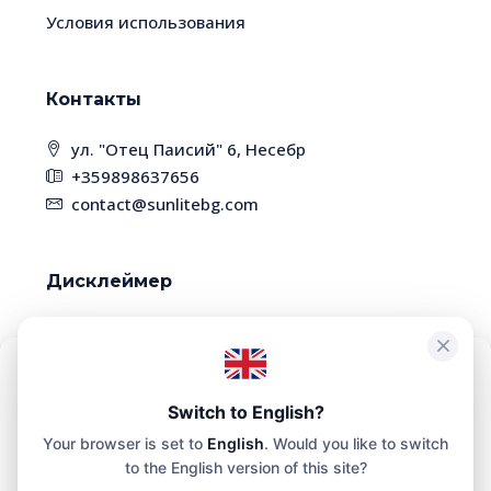
Условия использования
Контакты
ул. "Отец Паисий" 6, Несебр
+359898637656
contact@sunlitebg.com
Дисклеймер
В связи с высокой динамикой рынка,
некоторые объекты недвижимости могут быть
уже проданы. Пожалуйста, уточняйте наличие
Чтобы обеспечить максимальное удобство, мы используем такие
технологии, как файлы cookie, для хранения и/или доступа к
Switch to English?
и актуальность информации у менеджера
информации о вашем устройстве. Согласие на использование
Your browser is set to
English
. Would you like to switch
этих технологий позволит нам обрабатывать на этом сайте такие
данные, как история просмотра или уникальные
to the English version of this site?
идентификаторы.