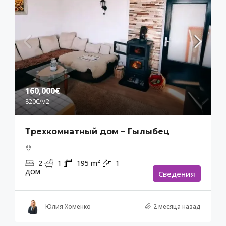
160,000€
820€
/м2
Трехкомнатный дом – Гылыбец
2
1
195
m²
1
ДОМ
Cведения
Юлия Хоменко
2 месяца назад