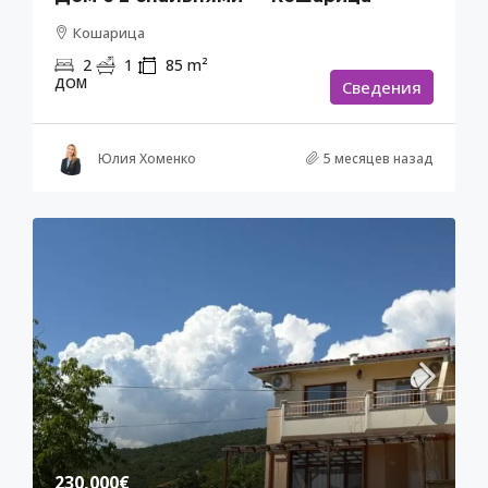
Кошарица
2
1
85
m²
ДОМ
Cведения
Юлия Хоменко
5 месяцев назад
230,000€