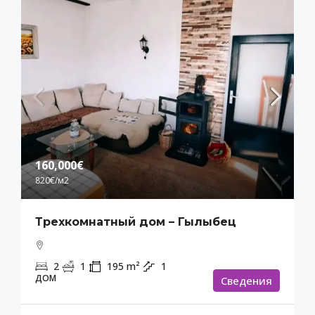
160,000€
820€
/м2
Трехкомнатный дом – Гылыбец
2
1
195
m²
1
ДОМ
Cведения