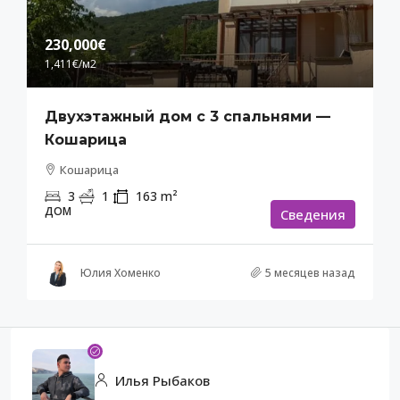
230,000€
1,411€
/м2
Двухэтажный дом с 3 спальнями —
Кошарица
Кошарица
3
1
163
m²
ДОМ
Cведения
Юлия Хоменко
5 месяцев назад
Илья Рыбаков