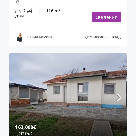
2
1
116
m²
ДОМ
Cведения
Юлия Хоменко
5 месяцев назад
163,000€
1,917€
/м2