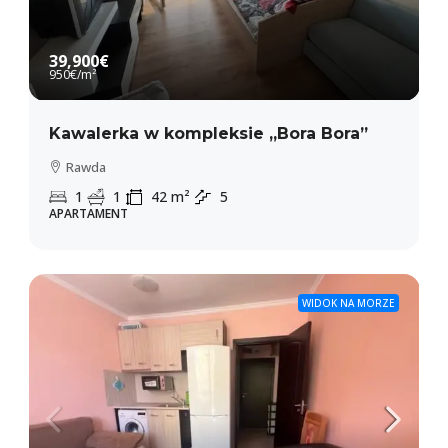
39,900€
950€
/m²
Kawalerka w kompleksie „Bora Bora”
Rawda
1
1
42
m²
5
APARTAMENT
WIDOK NA MORZE