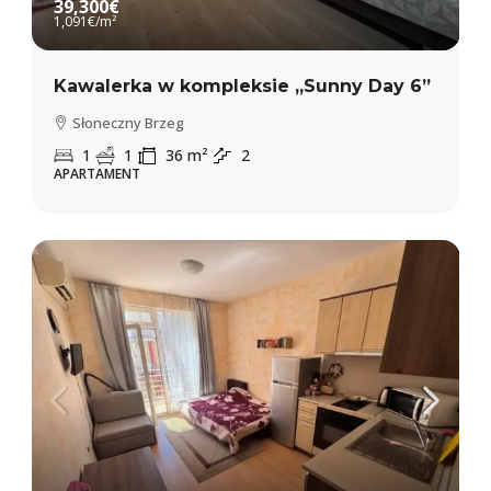
39,300€
1,091€
/m²
Kawalerka w kompleksie „Sunny Day 6”
Słoneczny Brzeg
1
1
36
m²
2
APARTAMENT