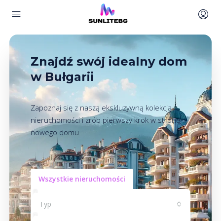
Znajdź swój idealny dom
w Bułgarii
Zapoznaj się z naszą ekskluzywną kolekcją
nieruchomości i zrób pierwszy krok w stronę
nowego domu
Wszystkie nieruchomości
Typ