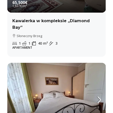
65,500€
1,637€
/m²
Kawalerka w kompleksie „Diamond
Bay”
Słoneczny Brzeg
1
1
40
m²
3
APARTAMENT