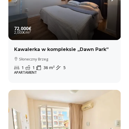
72,000€
2,000€
/m²
Kawalerka w kompleksie „Dawn Park”
Słoneczny Brzeg
1
1
36
m²
5
APARTAMENT