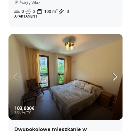
Święty Właz
2
2
100
m²
3
APARTAMENT
103,000€
1,807€
/m²
Dwupokojowe mieszkanie w