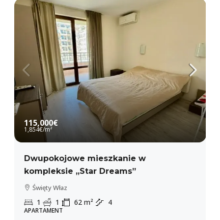
115,000€
1,854€
/m²
Dwupokojowe mieszkanie w
kompleksie „Star Dreams”
Święty Właz
1
1
62
m²
4
APARTAMENT