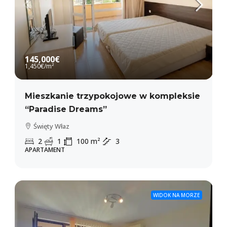
145,000€
1,450€
/m²
Mieszkanie trzypokojowe w kompleksie
“Paradise Dreams”
Święty Właz
2
1
100
m²
3
APARTAMENT
WIDOK NA MORZE