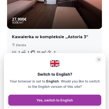
27,900€
900€
/m²
Kawalerka w kompleksie „Astoria 3”
Elenite
1
1
31
m²
2
APARTAMENT
Aby zapewnić maksymalną wygodę, korzystamy z technologii takich jak
Switch to English?
pliki cookie do przechowywania i/lub uzyskiwania dostępu do
Your browser is set to
English
. Would you like to switch
informacji o Twoim urządzeniu. Zgoda na korzystanie z tych technologii
pozwoli nam przetwarzać na tej stronie dane, takie jak historia
to the English version of this site?
przeglądania czy unikalne identyfikatory.
Yes, switch to English
Zaakceptuj