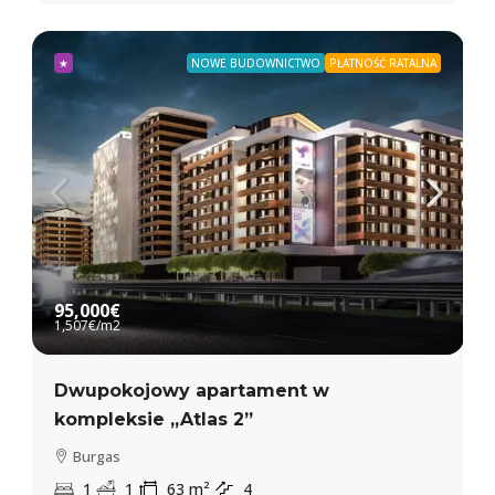
★
NOWE BUDOWNICTWO
PŁATNOŚĆ RATALNA
95,000€
1,507€
/m2
Dwupokojowy apartament w
kompleksie „Atlas 2”
Burgas
1
1
63
m²
4