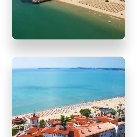
165 Obiektów
Święty Właz