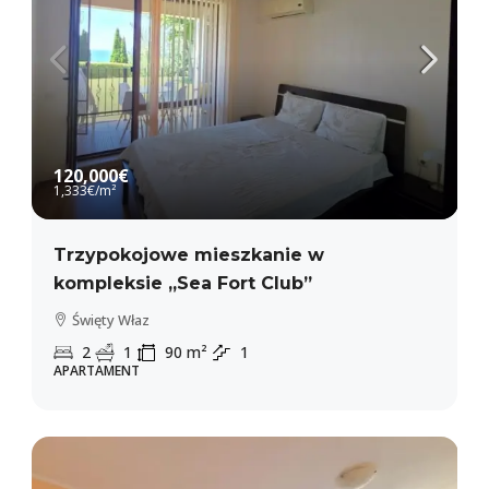
120,000€
1,333€
/m²
Trzypokojowe mieszkanie w
kompleksie „Sea Fort Club”
Święty Właz
2
1
90
m²
1
APARTAMENT