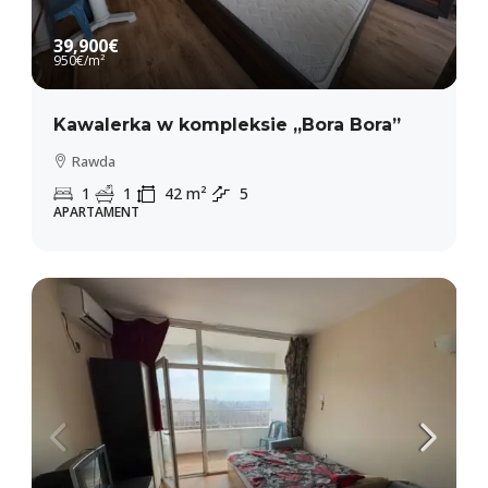
39,900€
950€
/m²
Kawalerka w kompleksie „Bora Bora”
Rawda
1
1
42
m²
5
APARTAMENT