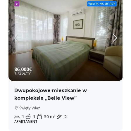
★
WIDOK NA MORZE
86,000€
1,720€
/m²
Dwupokojowe mieszkanie w
kompleksie „Belle View”
Święty Właz
1
1
50
m²
2
APARTAMENT