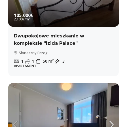
105,000€
2,100€
/m²
Dwupokojowe mieszkanie w
kompleksie “Izida Palace”
Słoneczny Brzeg
1
1
50
m²
3
APARTAMENT