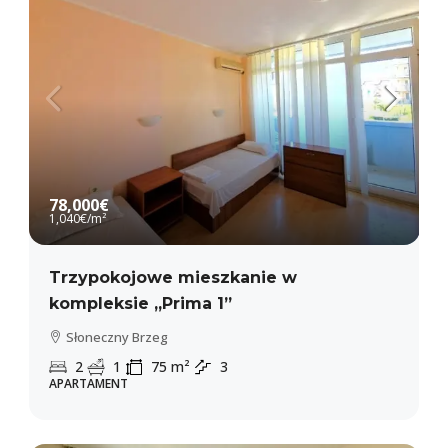
78,000€
1,040€
/m²
Trzypokojowe mieszkanie w
kompleksie „Prima 1”
Słoneczny Brzeg
2
1
75
m²
3
APARTAMENT