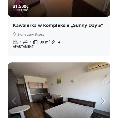
31,500€
1,050€
/m²
Kawalerka w kompleksie „Sunny Day 5”
Słoneczny Brzeg
1
1
30
m²
4
APARTAMENT