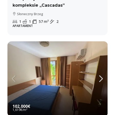
kompleksie „Cascadas”
Słoneczny Brzeg
1
1
57
m²
2
APARTAMENT
102,000€
1,619€
/m²