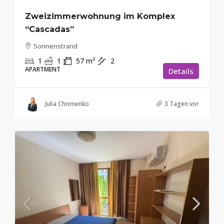
Zweizimmerwohnung im Komplex
“Cascadas”
Sonnenstrand
1
1
57
m²
2
APARTMENT
Details
Julia Chomenko
3 Tagen vor