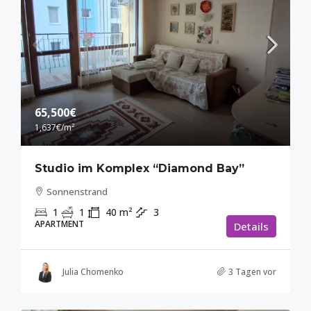
65,500€
1,637€
/m²
Studio im Komplex “Diamond Bay”
Sonnenstrand
1
1
40
m²
3
APARTMENT
Details
Julia Chomenko
3 Tagen vor