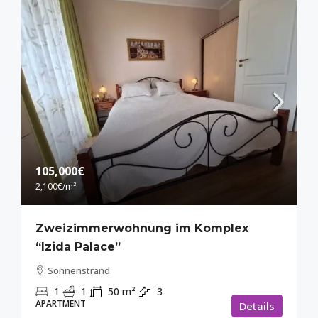
105,000€
2,100€
/m²
Zweizimmerwohnung im Komplex
“Izida Palace”
Sonnenstrand
1
1
50
m²
3
APARTMENT
Details