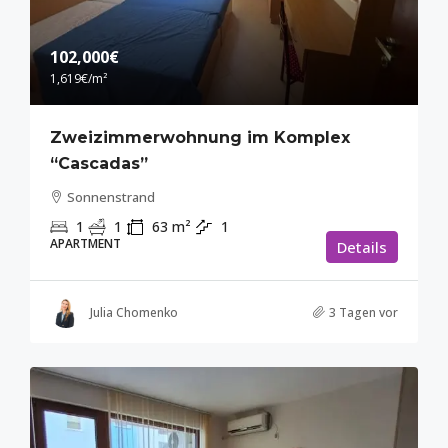
102,000€
1,619€
/m²
Zweizimmerwohnung im Komplex
“Cascadas”
Sonnenstrand
1
1
63
m²
1
APARTMENT
Details
Julia Chomenko
3 Tagen vor