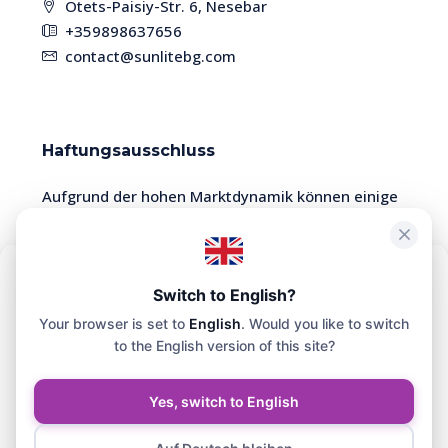
Otets-Paisiy-Str. 6, Nesebar
+359898637656
contact@sunlitebg.com
Haftungsausschluss
Aufgrund der hohen Marktdynamik können einige
Immobilien bereits verkauft sein. Bitte überprüfen
Sie die Verfügbarkeit und Aktualität der
Informationen bei einem Manager.
Um das bestmögliche Erlebnis zu bieten, verwenden wir Technologien
Switch to English?
wie Cookies, um Geräteinformationen zu speichern und/oder darauf
Your browser is set to
English
. Would you like to switch
zuzugreifen. Die Zustimmung zu diesen Technologien ermöglicht es
uns, Daten wie das Surfverhalten oder eindeutige IDs auf dieser
to the English version of this site?
Website zu verarbeiten.
© SunliteBG - Alle Rechte vorbehalten. Die Website wurde
von SER SCHEMA EOOD entwickelt und wird von ihr
Yes, switch to English
gepflegt.
Akzeptieren