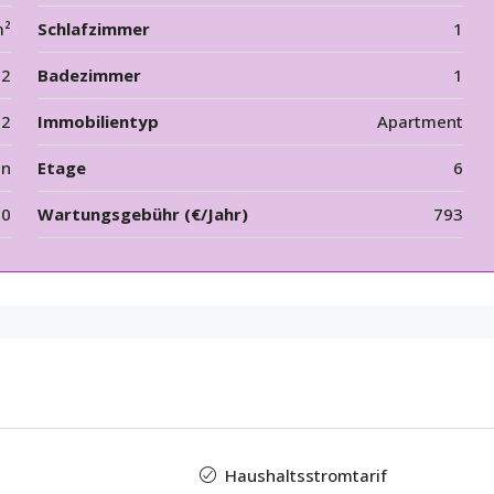
m²
Schlafzimmer
1
2
Badezimmer
1
12
Immobilientyp
Apartment
en
Etage
6
50
Wartungsgebühr (€/Jahr)
793
Haushaltsstromtarif