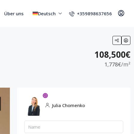
+359898637656
Über uns
Deutsch
108,500€
1,778€
/m²
Julia Chomenko