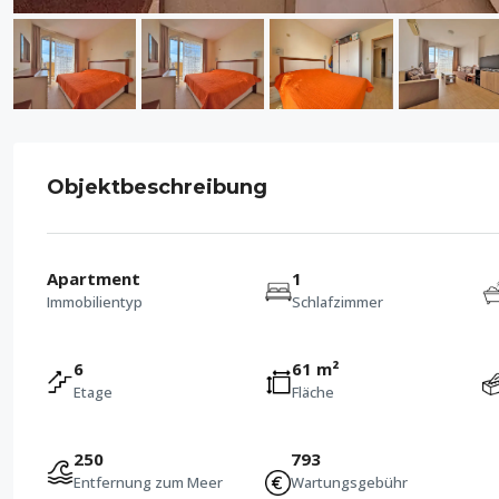
Objektbeschreibung
Apartment
1
Immobilientyp
Schlafzimmer
6
61 m²
Etage
Fläche
250
793
Entfernung zum Meer
Wartungsgebühr