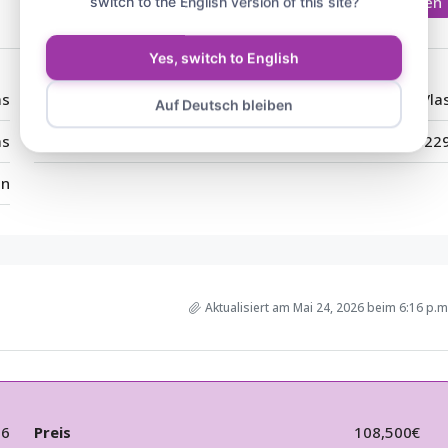
In Google Maps öffnen
switch to the English version of this site?
Yes, switch to English
ms
Stadt:
Sveti Vla
Auf Deutsch bleiben
as
Postleitzahl:
822
en
Aktualisiert am Mai 24, 2026 beim 6:16 p.m
66
Preis
108,500€