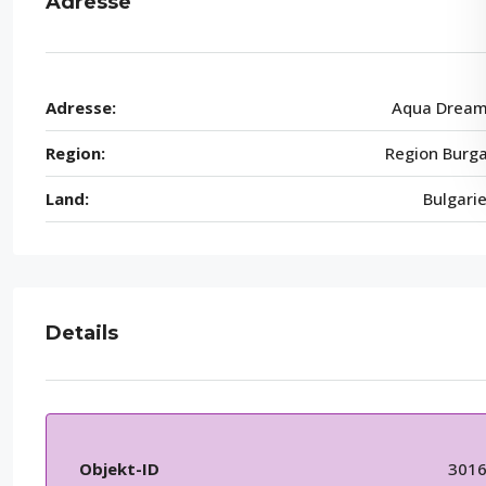
Adresse
Adresse:
Aqua Drea
Region:
Region Burg
Land:
Bulgari
Details
Objekt-ID
301