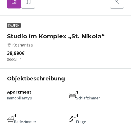
KAUFEN
Studio im Komplex „St. Nikola“
Kosharitsa
38,990€
866€
/m²
Objektbeschreibung
Apartment
1
Immobilientyp
Schlafzimmer
1
1
Badezimmer
Etage