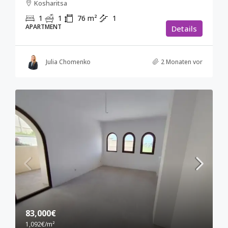
Kosharitsa
1
1
76
m²
1
APARTMENT
Details
Julia Chomenko
2 Monaten vor
83,000€
1,092€
/m²