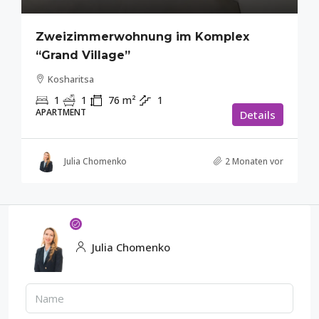
Zweizimmerwohnung im Komplex
“Grand Village”
Kosharitsa
1
1
76
m²
1
APARTMENT
Details
Julia Chomenko
2 Monaten vor
Julia Chomenko