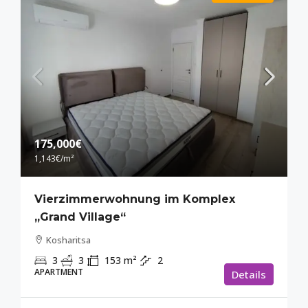
175,000€
1,143€
/m²
Vierzimmerwohnung im Komplex
„Grand Village“
Kosharitsa
3
3
153
m²
2
APARTMENT
Details