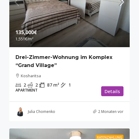
135,000€
1,551€
/m²
Drei-Zimmer-Wohnung im Komplex
“Grand Village”
Kosharitsa
2
2
87
m²
1
APARTMENT
Details
Julia Chomenko
2 Monaten vor
RATENZAHLUNG