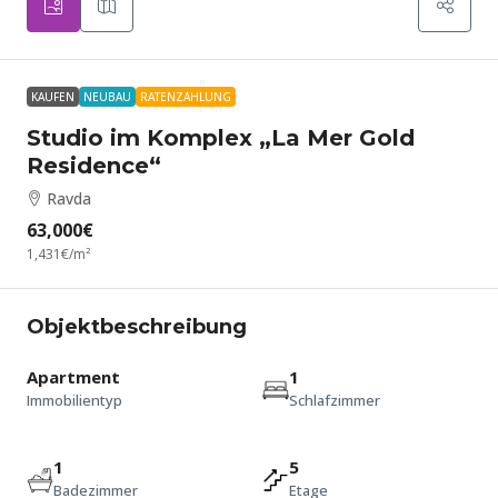
KAUFEN
NEUBAU
RATENZAHLUNG
Studio im Komplex „La Mer Gold
Residence“
Ravda
63,000€
1,431€
/m²
Objektbeschreibung
Apartment
1
Immobilientyp
Schlafzimmer
1
5
Badezimmer
Etage