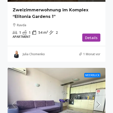
Zweizimmerwohnung im Komplex
“Elitonia Gardens 1”
Ravda
1
1
54
m²
2
APARTMENT
Details
Julia Chomenko
1 Monat vor
MEERBLICK