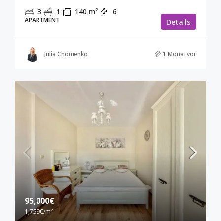
3
1
140
m²
6
APARTMENT
Details
Julia Chomenko
1 Monat vor
95,000€
1,759€
/m²