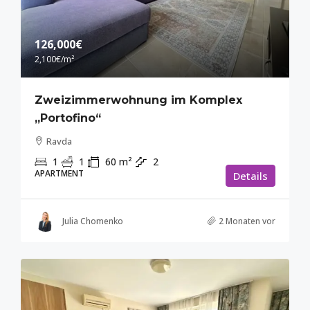
126,000€
2,100€
/m²
Zweizimmerwohnung im Komplex
„Portofino“
Ravda
1
1
60
m²
2
APARTMENT
Details
Julia Chomenko
2 Monaten vor