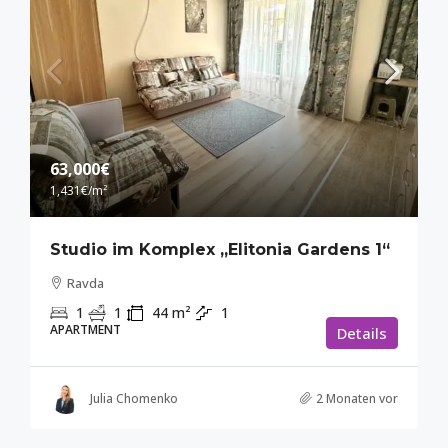
63,000€
1,431€
/m²
Studio im Komplex „Elitonia Gardens 1“
Ravda
1
1
44
m²
1
APARTMENT
Details
Julia Chomenko
2 Monaten vor