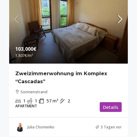
103,000€
1,807€
/m²
Zweizimmerwohnung im Komplex
“Cascadas”
Sonnenstrand
1
1
57
m²
2
APARTMENT
Details
Julia Chomenko
3 Tagen vor