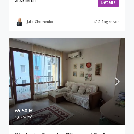
APARTMENT
Details
Julia Chomenko
3 Tagen vor
65,500€
1,637€
/m²