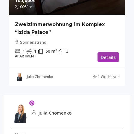
105,000€
2,100€
/m²
Zweizimmerwohnung im Komplex
“Izida Palace”
Sonnenstrand
1
1
50
m²
3
APARTMENT
Details
Julia Chomenko
1 Woche vor
Julia Chomenko