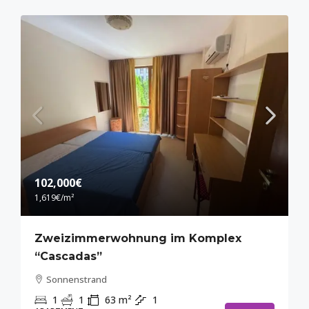
102,000€
1,619€
/m²
Zweizimmerwohnung im Komplex
“Cascadas”
Sonnenstrand
1
1
63
m²
1