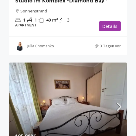
Studio im Komplex “Diamond Bay”
Sonnenstrand
1
1
40
m²
3
APARTMENT
Details
Julia Chomenko
3 Tagen vor