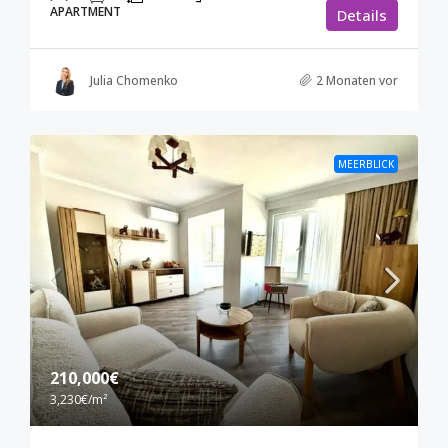
APARTMENT
Details
Julia Chomenko
2 Monaten vor
MEERBLICK
210,000€
3,230€
/m²