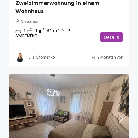
Zweizimmerwohnung in einem
Wohnhaus
Nessebar
1
1
65
m²
3
APARTMENT
Details
Julia Chomenko
2 Monaten vor