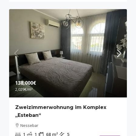
138,000€
2,029€
/m²
Zweizimmerwohnung im Komplex
„Esteban“
Nessebar
1
1
68
m²
5