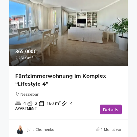
365,000€
2,281€
/m²
Fünfzimmerwohnung im Komplex
“Lifestyle 4”
Nessebar
4
2
160
m²
4
APARTMENT
Details
Julia Chomenko
1 Monat vor