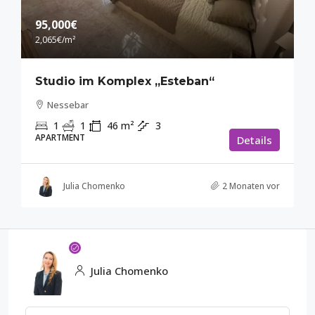
95,000€
2,065€
/m²
Studio im Komplex „Esteban“
Nessebar
1
1
46
m²
3
APARTMENT
Details
Julia Chomenko
2 Monaten vor
Julia Chomenko