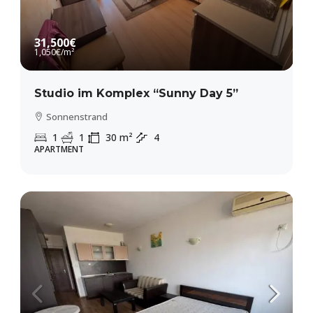
31,500€
1,050€
/m²
Studio im Komplex “Sunny Day 5”
Sonnenstrand
1
1
30
m²
4
APARTMENT