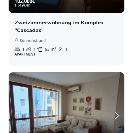
102,000€
1,619€
/m²
Zweizimmerwohnung im Komplex
“Cascadas”
Sonnenstrand
1
1
63
m²
1
APARTMENT