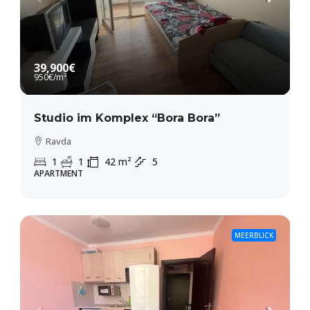
39,900€
950€
/m²
Studio im Komplex “Bora Bora”
Ravda
1
1
42
m²
5
APARTMENT
MEERBLICK