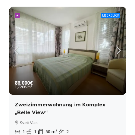
★
MEERBLICK
86,000€
1,720€
/m²
Zweizimmerwohnung im Komplex
„Belle View“
Sveti Vlas
1
1
50
m²
2