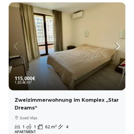
115,000€
1,854€
/m²
Zweizimmerwohnung im Komplex „Star
Dreams“
Sveti Vlas
1
1
62
m²
4
APARTMENT