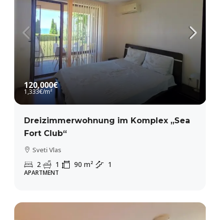
120,000€
1,333€
/m²
Dreizimmerwohnung im Komplex „Sea
Fort Club“
Sveti Vlas
2
1
90
m²
1
APARTMENT