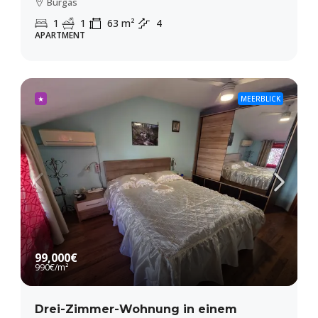
Burgas
1
1
63
m²
4
APARTMENT
★
MEERBLICK
99,000€
990€
/m²
Drei-Zimmer-Wohnung in einem