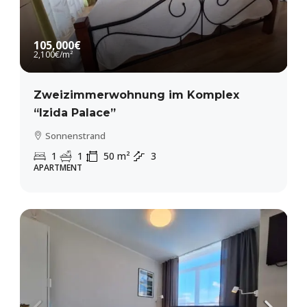
105,000€
2,100€
/m²
Zweizimmerwohnung im Komplex
“Izida Palace”
Sonnenstrand
1
1
50
m²
3
APARTMENT