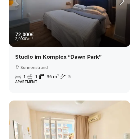
72,000€
2,000€
/m²
Studio im Komplex “Dawn Park”
Sonnenstrand
1
1
36
m²
5
APARTMENT