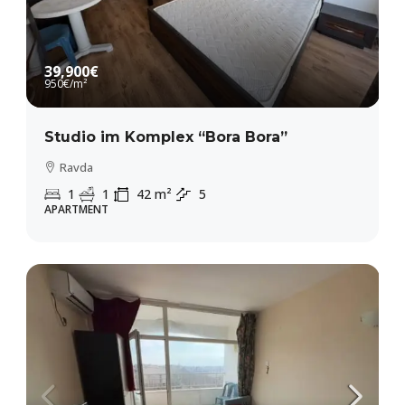
39,900€
950€
/m²
Studio im Komplex “Bora Bora”
Ravda
1
1
42
m²
5
APARTMENT