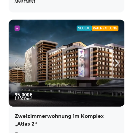
APARTMENT
★
NEUBAU
RATENZAHLUNG
95,000€
1,507€
/m²
Zweizimmerwohnung im Komplex
„Atlas 2“