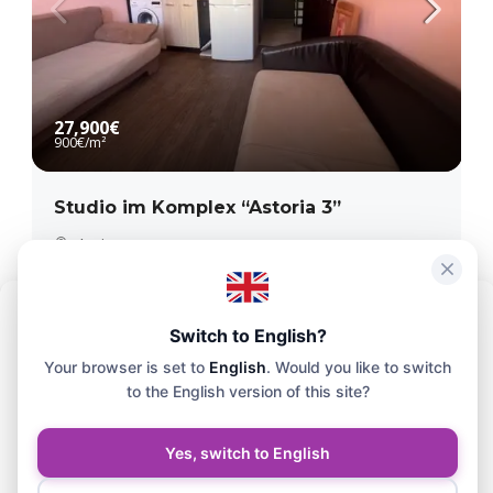
27,900€
900€
/m²
Studio im Komplex “Astoria 3”
Elenite
1
1
31
m²
2
APARTMENT
Um das bestmögliche Erlebnis zu bieten, verwenden wir Technologien
Switch to English?
wie Cookies, um Geräteinformationen zu speichern und/oder darauf
Your browser is set to
English
. Would you like to switch
zuzugreifen. Die Zustimmung zu diesen Technologien ermöglicht es
uns, Daten wie das Surfverhalten oder eindeutige IDs auf dieser
to the English version of this site?
Website zu verarbeiten.
Yes, switch to English
Akzeptieren