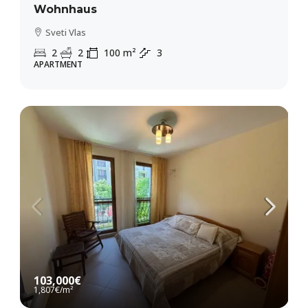
Wohnhaus
Sveti Vlas
2
2
100
m²
3
APARTMENT
103,000€
1,807€
/m²