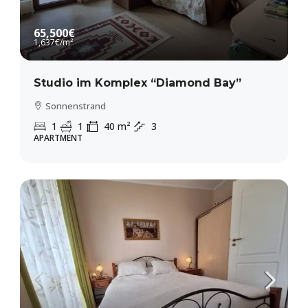
65,500€
1,637€
/m²
Studio im Komplex “Diamond Bay”
Sonnenstrand
1
1
40
m²
3
APARTMENT