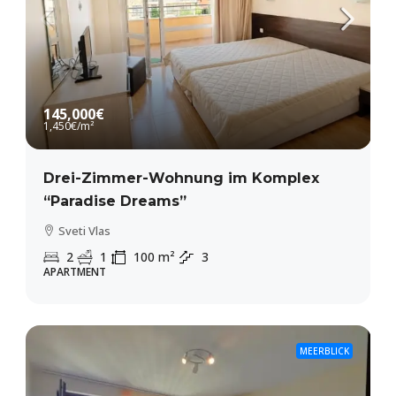
145,000€
1,450€
/m²
Drei-Zimmer-Wohnung im Komplex
“Paradise Dreams”
Sveti Vlas
2
1
100
m²
3
APARTMENT
MEERBLICK