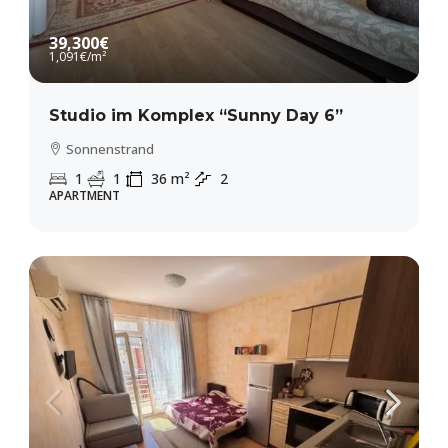
39,300€
1,091€
/m²
Studio im Komplex “Sunny Day 6”
Sonnenstrand
1
1
36
m²
2
APARTMENT