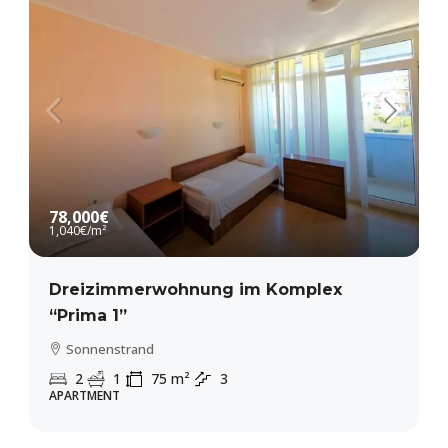
78,000€
1,040€
/m²
Dreizimmerwohnung im Komplex
“Prima 1”
Sonnenstrand
2
1
75
m²
3
APARTMENT