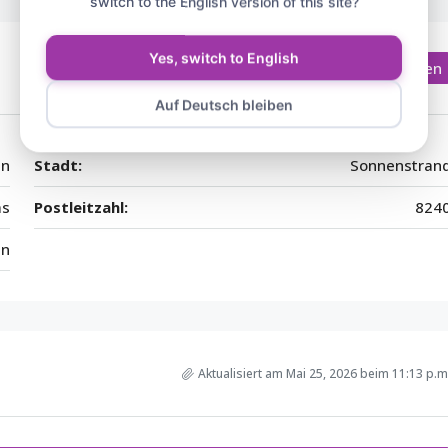
switch to the English version of this site?
Yes, switch to English
In Google Maps öffnen
Auf Deutsch bleiben
en
Stadt:
Sonnenstran
as
Postleitzahl:
824
en
Aktualisiert am Mai 25, 2026 beim 11:13 p.m