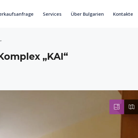
erkaufsanfrage
Services
Über Bulgarien
Kontakte
“
Komplex „KAI“