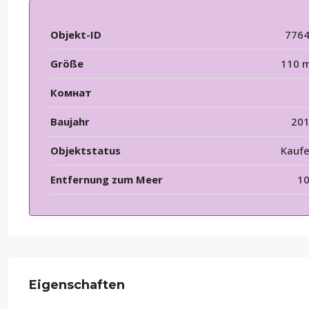
Objekt-ID
776
Größe
110 
Комнат
Baujahr
20
Objektstatus
Kauf
Entfernung zum Meer
1
Eigenschaften