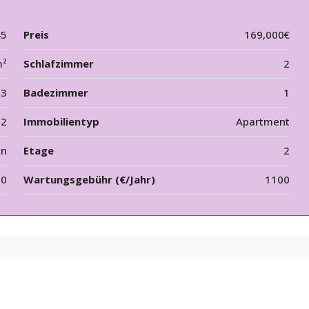
45
Preis
169,000€
m²
Schlafzimmer
2
3
Badezimmer
1
12
Immobilientyp
Apartment
en
Etage
2
00
Wartungsgebühr (€/Jahr)
1100