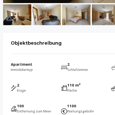
Objektbeschreibung
Apartment
2
Immobilientyp
Schlafzimmer
2
110 m²
Etage
Fläche
100
1100
Entfernung zum Meer
Wartungsgebühr