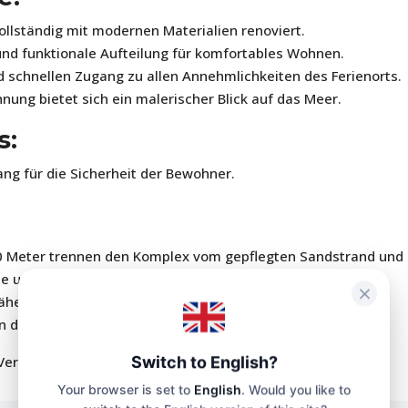
llständig mit modernen Materialien renoviert.
nd funktionale Aufteilung für komfortables Wohnen.
d schnellen Zugang zu allen Annehmlichkeiten des Ferienorts.
ung bietet sich ein malerischer Blick auf das Meer.
s:
ng für die Sicherheit der Bewohner.
00 Meter trennen den Komplex vom gepflegten Sandstrand und
ße und ist von der gesamten notwendigen städtischen und
Nähe befinden sich große Supermärkte, Restaurants,
 des öffentlichen Verkehrs.
 Vereinbarung eines Besichtigungstermins im Komplex KAI!
Switch to English?
Your browser is set to
English
. Would you like to