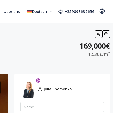
+359898637656
Über uns
Deutsch
169,000€
1,536€
/m²
Julia Chomenko