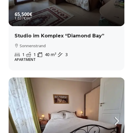
65,500€
1,637€
/m²
Studio im Komplex “Diamond Bay”
Sonnenstrand
1
1
40
m²
3
APARTMENT