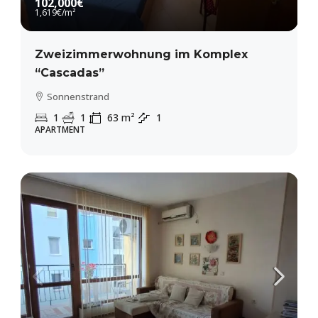
102,000€
1,619€
/m²
Zweizimmerwohnung im Komplex
“Cascadas”
Sonnenstrand
1
1
63
m²
1
APARTMENT