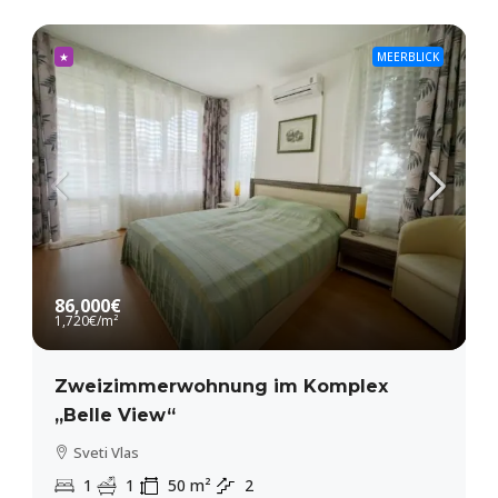
★
MEERBLICK
86,000€
1,720€
/m²
Zweizimmerwohnung im Komplex
„Belle View“
Sveti Vlas
1
1
50
m²
2