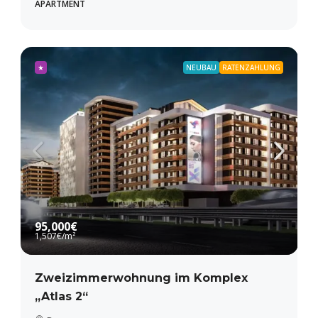
APARTMENT
★
NEUBAU
RATENZAHLUNG
95,000€
1,507€
/m²
Zweizimmerwohnung im Komplex
„Atlas 2“