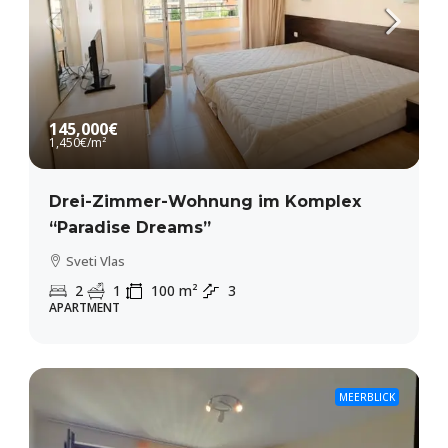
145,000€
1,450€
/m²
Drei-Zimmer-Wohnung im Komplex
“Paradise Dreams”
Sveti Vlas
2
1
100
m²
3
APARTMENT
MEERBLICK