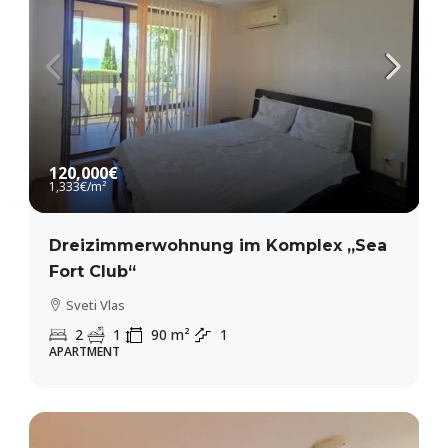
120,000€
1,333€
/m²
Dreizimmerwohnung im Komplex „Sea
Fort Club“
Sveti Vlas
2
1
90
m²
1
APARTMENT