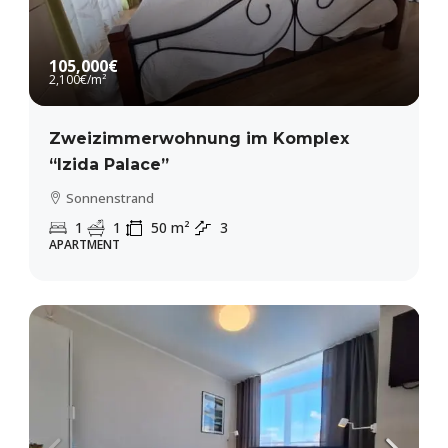
105,000€
2,100€
/m²
Zweizimmerwohnung im Komplex
“Izida Palace”
Sonnenstrand
1
1
50
m²
3
APARTMENT