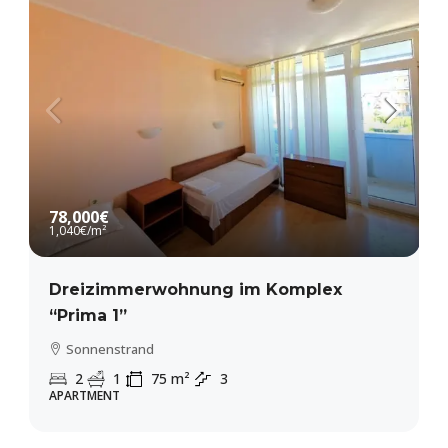
78,000€
1,040€
/m²
Dreizimmerwohnung im Komplex
“Prima 1”
Sonnenstrand
2
1
75
m²
3
APARTMENT