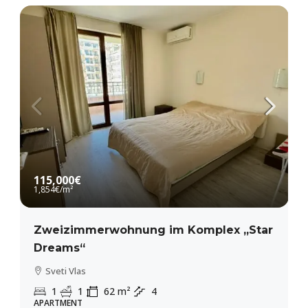
115,000€
1,854€
/m²
Zweizimmerwohnung im Komplex „Star
Dreams“
Sveti Vlas
1
1
62
m²
4
APARTMENT