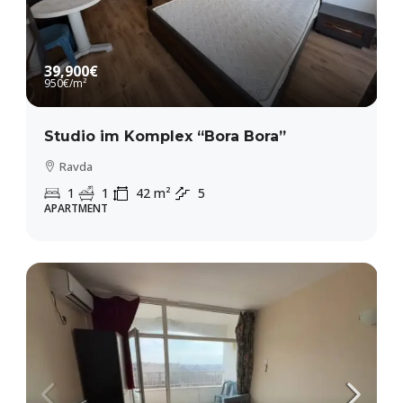
39,900€
950€
/m²
Studio im Komplex “Bora Bora”
Ravda
1
1
42
m²
5
APARTMENT