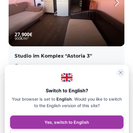
27,900€
900€
/m²
Studio im Komplex “Astoria 3”
Elenite
1
1
31
m²
2
APARTMENT
Um das bestmögliche Erlebnis zu bieten, verwenden wir Technologien
Switch to English?
wie Cookies, um Geräteinformationen zu speichern und/oder darauf
Your browser is set to
English
. Would you like to switch
zuzugreifen. Die Zustimmung zu diesen Technologien ermöglicht es
uns, Daten wie das Surfverhalten oder eindeutige IDs auf dieser
to the English version of this site?
Website zu verarbeiten.
Yes, switch to English
Akzeptieren