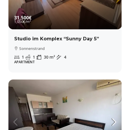
31,500€
1,050€
/m²
Studio im Komplex “Sunny Day 5”
Sonnenstrand
1
1
30
m²
4
APARTMENT