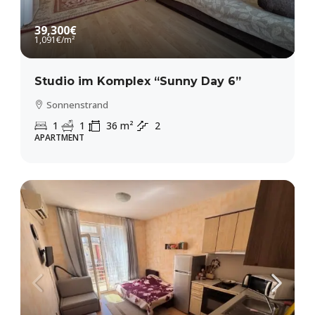
39,300€
1,091€
/m²
Studio im Komplex “Sunny Day 6”
Sonnenstrand
1
1
36
m²
2
APARTMENT