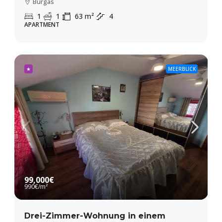
Burgas
1
1
63
m²
4
APARTMENT
★
MEERBLICK
99,000€
990€
/m²
Drei-Zimmer-Wohnung in einem