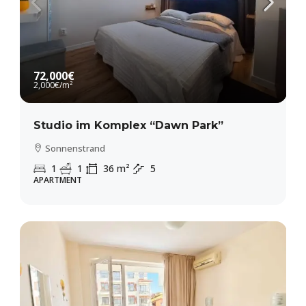
72,000€
2,000€
/m²
Studio im Komplex “Dawn Park”
Sonnenstrand
1
1
36
m²
5
APARTMENT