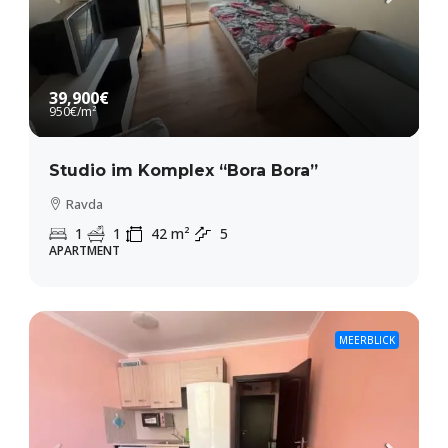
39,900€
950€
/m²
Studio im Komplex “Bora Bora”
Ravda
1
1
42
m²
5
APARTMENT
MEERBLICK