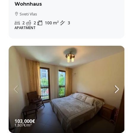
Wohnhaus
Sveti Vlas
2
2
100
m²
3
APARTMENT
103,000€
1,807€
/m²