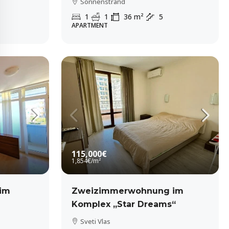
Sonnenstrand
1
1
36
m²
5
APARTMENT
115,000€
1,854€
/m²
im
Zweizimmerwohnung im
Komplex „Star Dreams“
Sveti Vlas