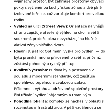
výjimečný prostor. Byt zahrnuje prostorný obývací
pokoj s vyčleněnou kuchyňskou zónou a dvě plně
izolované ložnice, což zaručuje komfort pro velkou
rodinu.
Výhled na ulici (Street View):
Orientace na vnější
stranu zajišťuje otevřený výhled na okolí a větší
soukromí, protože okna nevycházejí na hlučné
aktivní zóny vnitřního dvora.
Ideální 3. patro:
Optimální výška pro bydlení — do
bytu proniká mnoho přirozeného světla, přičemž
zůstává pohodlný a rychlý přístup.
Kvalitní výstavba:
Budova byla postavena v
souladu s moderními standardy, což zajišťuje
spolehlivou tepelnou a zvukovou izolaci.
Přítomnost výtahu a udržované společné prostory
činí užívání bydlení příjemným a trvanlivým.
Pohodlná lokalita:
Komplex se nachází v oblasti s
rozvinutou infrastrukturou. V pěší vzdálenosti se