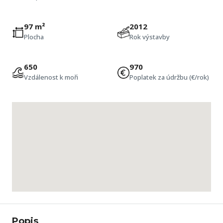
97 m²
2012
Plocha
Rok výstavby
650
970
Vzdálenost k moři
Poplatek za údržbu (€/rok)
Popis