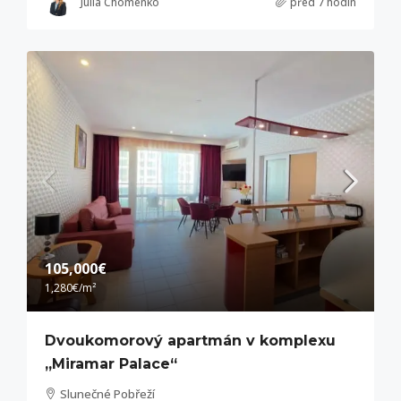
Julia Chomenko
před 7 hodin
105,000€
1,280€
/m²
Dvoukomorový apartmán v komplexu
„Miramar Palace“
Slunečné Pobřeží