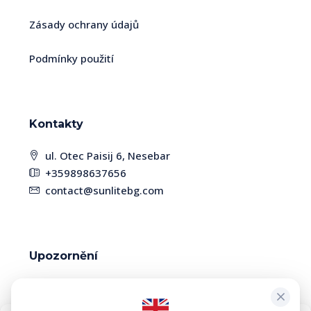
Zásady ochrany údajů
Podmínky použití
Kontakty
ul. Otec Paisij 6, Nesebar
+359898637656
contact@sunlitebg.com
Upozornění
Vzhledem k vysoké dynamice trhu mohou být
některé nemovitosti již prodány. Dostupnost a