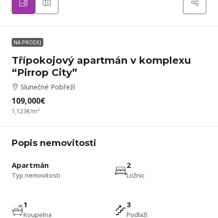
NA PRODEJ
Třípokojový apartmán v komplexu
“Pirrop City”
Slunečné Pobřeží
109,000€
1,123€
/m²
Popis nemovitosti
Apartmán
2
Typ nemovitosti
Ložnic
1
3
Koupelna
Podlaží