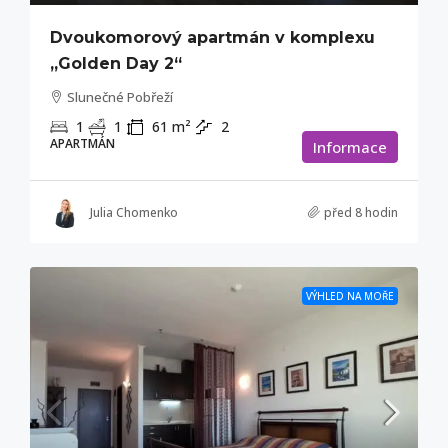
Dvoukomorový apartmán v komplexu
„Golden Day 2“
Slunečné Pobřeží
1
1
61
m²
2
APARTMÁN
Informace
Julia Chomenko
před 8 hodin
VÝHLED NA MOŘE