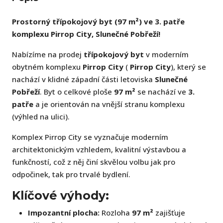
Prostorný třípokojový byt (97 m²) ve 3. patře
komplexu Pirrop City, Slunečné Pobřeží!
Nabízíme na prodej
třípokojový byt
v moderním
obytném komplexu
Pirrop City
(
Pirrop City
), který se
nachází v klidné západní části letoviska
Slunečné
Pobřeží
. Byt o celkové ploše
97 m²
se nachází ve
3.
patře
a je orientován na vnější stranu komplexu
(výhled na ulici).
Komplex Pirrop City se vyznačuje moderním
architektonickým vzhledem, kvalitní výstavbou a
funkčností, což z něj činí skvělou volbu jak pro
odpočinek, tak pro trvalé bydlení.
Klíčové výhody:
Impozantní plocha:
Rozloha
97 m²
zajišťuje