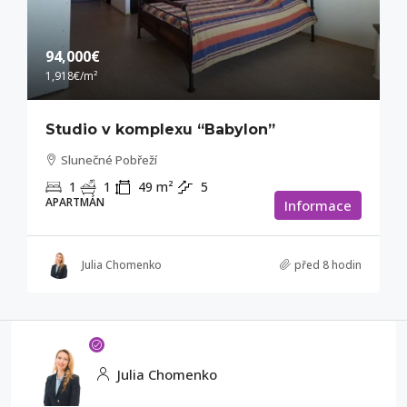
94,000€
1,918€
/m²
Studio v komplexu “Babylon”
Slunečné Pobřeží
1
1
49
m²
5
APARTMÁN
Informace
Julia Chomenko
před 8 hodin
Julia Chomenko