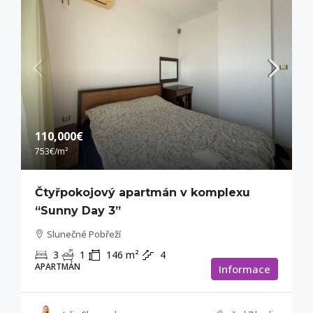
110,000€
753€
/m²
Čtyřpokojový apartmán v komplexu
“Sunny Day 3”
Slunečné Pobřeží
3
1
146
m²
4
APARTMÁN
Informace