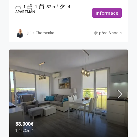
1
1
82
m²
4
APARTMÁN
Informace
Julia Chomenko
před 8 hodin
88,000€
1,442€
/m²