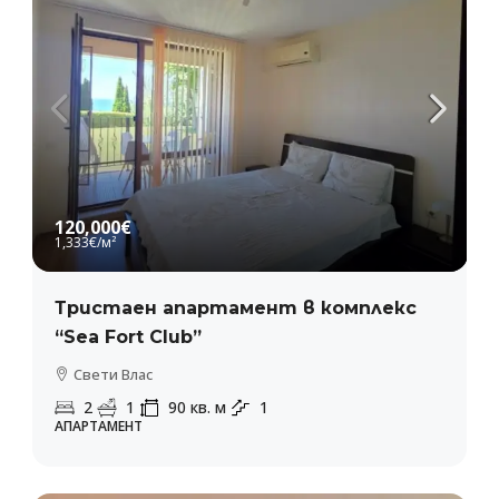
120,000€
1,333€
/м²
Тристаен апартамент в комплекс
“Sea Fort Club”
Свети Влас
2
1
90
кв. м
1
АПАРТАМЕНТ