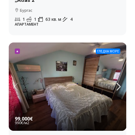
„Atlas 2“
Бургас
1
1
63
кв. м
4
АПАРТАМЕНТ
★
ГЛЕДКА МОРЕ
99,000€
990€
/м2