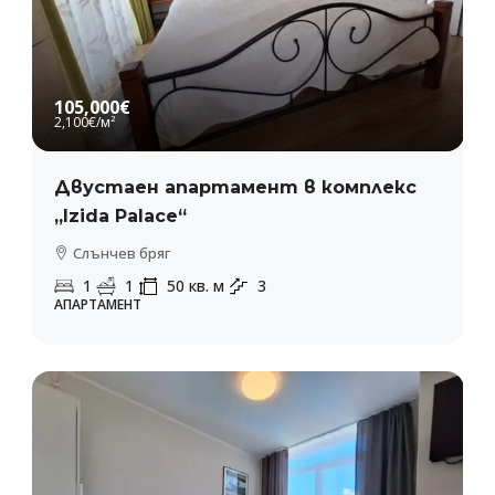
105,000€
2,100€
/м²
Двустаен апартамент в комплекс
„Izida Palace“
Слънчев бряг
1
1
50
кв. м
3
АПАРТАМЕНТ