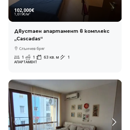
102,000€
1,619€
/м²
Двустаен апартамент в комплекс
„Cascadas“
Слънчев бряг
1
1
63
кв. м
1
АПАРТАМЕНТ