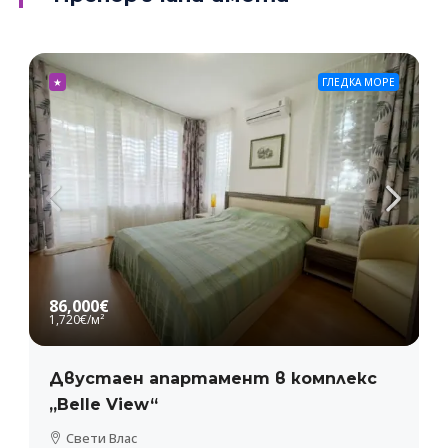
★
ГЛЕДКА МОРЕ
86,000€
1,720€
/м²
Двустаен апартамент в комплекс
„Belle View“
Свети Влас