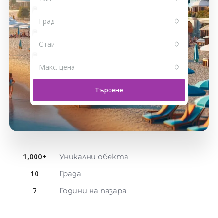
Град
Стаи
Макс. цена
Търсене
1,000
+
Уникални обекта
10
Града
7
Години на пазара