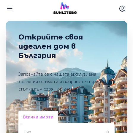
Открийте своя
идеален дом в
България
Запознайте се с нашата ексклузивна
колекция от имоти и направете първата
стъпка към своя нов дом.
Всички имоти
Тип