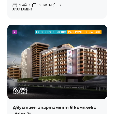
1
1
50
кв. м
2
АПАРТАМЕНТ
★
НОВО СТРОИТЕЛСТВО
РАЗСРОЧЕНО ПЛАЩАНЕ
95,000€
1,507€
/м2
Двустаен апартамент в комплекс