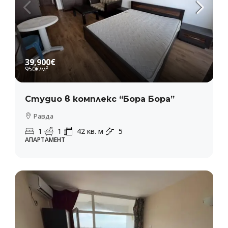
39,900€
950€
/м²
Студио в комплекс “Бора Бора”
Равда
1
1
42
кв. м
5
АПАРТАМЕНТ