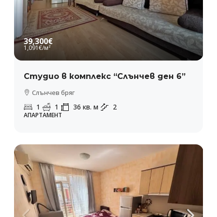
ПОВЕЧЕ ИНФОРМАЦИЯ
39,300€
1,091€
/м²
Студио в комплекс “Слънчев ден 6”
Слънчев бряг
1
1
36
кв. м
2
АПАРТАМЕНТ