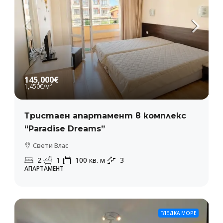
145,000€
1,450€
/м²
Тристаен апартамент в комплекс
“Paradise Dreams”
Свети Влас
2
1
100
кв. м
3
АПАРТАМЕНТ
ГЛЕДКА МОРЕ