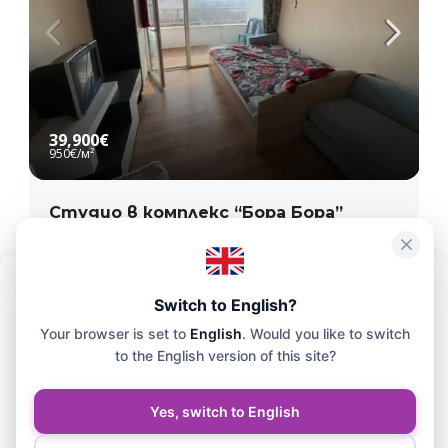
39,900€
950€
/м²
Студио в комплекс “Бора Бора”
Равда
1
1
42
кв. м
5
АПАРТАМЕНТ
За да осигурим максимално удобство, използваме технологии
Switch to English?
като бисквитки за съхранение и/или достъп до информация за
Your browser is set to
English
. Would you like to switch
вашето устройство. Съгласието за използването на тези
технологии ще ни позволи да обработваме на този сайт данни
to the English version of this site?
като история на сърфирането или уникални идентификатори.
ГЛЕДКА МОРЕ
Yes, switch to English
Приемам