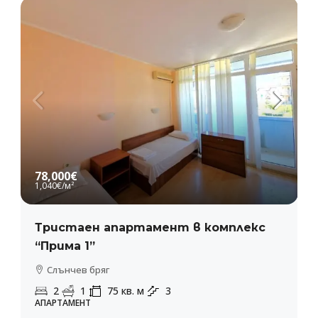
78,000€
1,040€
/м²
Тристаен апартамент в комплекс
“Прима 1”
Слънчев бряг
2
1
75
кв. м
3
АПАРТАМЕНТ