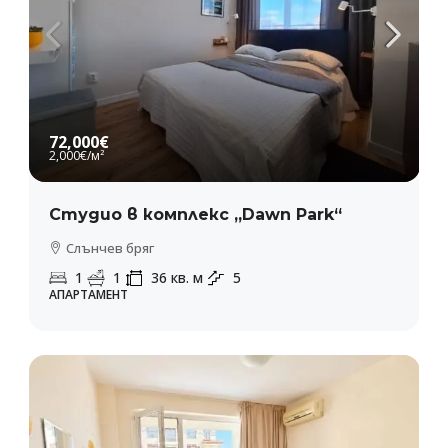
72,000€
2,000€
/м²
Студио в комплекс „Dawn Park“
Слънчев бряг
1
1
36
кв. м
5
АПАРТАМЕНТ