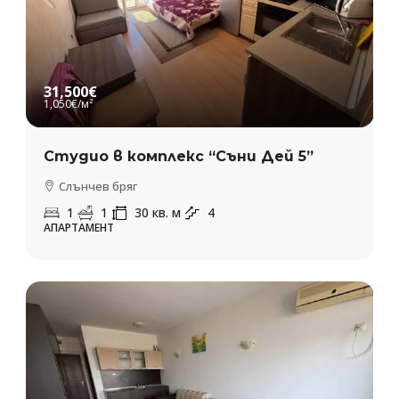
31,500€
1,050€
/м²
Студио в комплекс “Съни Дей 5”
Слънчев бряг
1
1
30
кв. м
4
АПАРТАМЕНТ