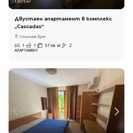
1,807€
/м²
Двустаен апартамент в комплекс
„Cascadas“
Слънчев бряг
1
1
57
кв. м
2
АПАРТАМЕНТ