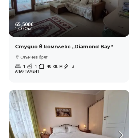
65,500€
1,637€
/м²
Студио в комплекс „Diamond Bay“
Слънчев бряг
1
1
40
кв. м
3
АПАРТАМЕНТ