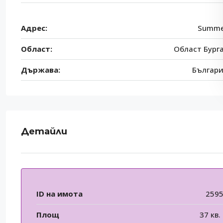
Адрес:
Summ
Област:
Област Бург
Държава:
Българ
Детайли
ID на имота
259
Площ
37 кв.