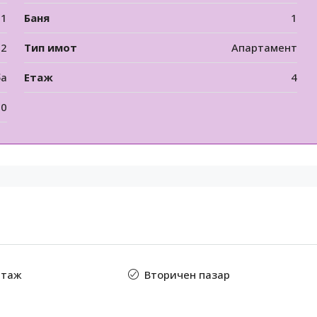
1
Баня
1
12
Тип имот
Апартамент
ба
Етаж
4
00
етаж
Вторичен пазар