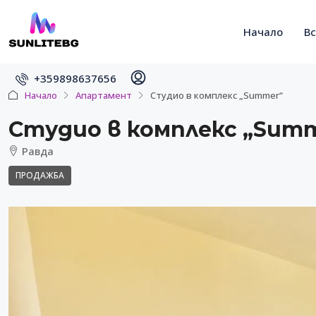
Начало
В
+359898637656
Начало
Апартамент
Студио в комплекс „Summer“
Студио в комплекс „Sum
Равда
ПРОДАЖБА