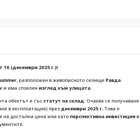
 16 (декември 2025 г.)!
Summer
, разположен в живописното селище
Равда
.
ж
и има спокоен
изглед към улицата
.
нта обектът е със
статут на склад
. Очаква се получаване
не в експлоатация) през
декември 2025 г.
Това е
е на достъпна цена или като
перспективна инвестиция
в
ументите.