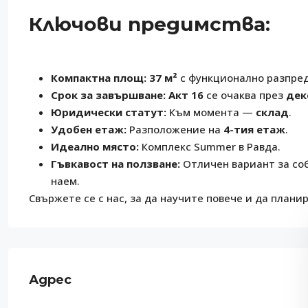
Ключови предимства:
Компактна площ:
37 м²
с функционално разпре
Срок за завършване:
Акт 16
се очаква през
дек
Юридически статут:
Към момента —
склад
.
Удобен етаж:
Разположение на
4-тия етаж
.
Идеално място:
Комплекс Summer в Равда.
Гъвкавост на ползване:
Отличен вариант за соб
наем.
Свържете се с нас, за да научите повече и да планир
Адрес