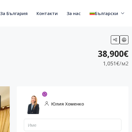
За България
Контакти
За нас
Български
38,900€
1,051€
/м2
Юлия Хоменко