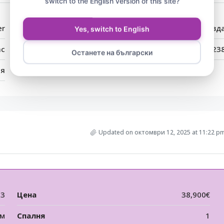
switch to the English version of this site?
er
Град:
Равд
Yes, switch to English
ас
Пощенски код:
823
Останете на български
ия
Updated on октомври 12, 2025 at 11:22 p
53
Цена
38,900€
 м
Спалня
1