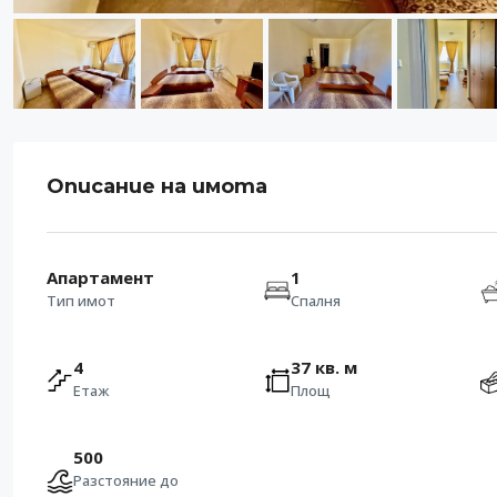
Описание на имота
Апартамент
1
Тип имот
Спалня
4
37 кв. м
Етаж
Площ
500
Разстояние до