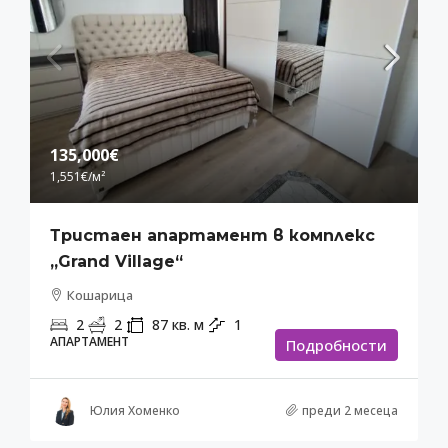
135,000€
1,551€
/м²
Тристаен апартамент в комплекс
„Grand Village“
Кошарица
2
2
87
кв. м
1
АПАРТАМЕНТ
Подробности
Юлия Хоменко
преди 2 месеца