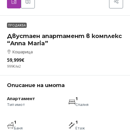
ПРОДАЖБА
Двустаен апартамент в комплекс
“Anna Maria”
Кошарица
59,999€
999€
/м2
Описание на имота
Апартамент
1
Тип имот
Спалня
1
1
Баня
Етаж