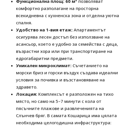
Функционална площ:
60 м²
позволяват
комфортно разполагане на просторна
всекидневна с кухненска зона и отделна уютна
спалня.
Удобство на 1-вия етаж:
Апартаментът
осигурява лесен достъп без използване на
асансьор, което е удобно за семейства с деца,
възрастни хора или при транспортиране на
едрогабаритни предмети.
Уникален микроклимат:
Съчетанието на
морски бриз и горски въздух създава идеални
условия за почивка и възстановяване на
здравето.
Локация:
Комплексът е разположен на тихо
място, но само на 5–7 минути с кола от
пясъчните плажове и развлеченията на
Слънчев бряг. В самата Кошарица има цялата
необходима целогодишна инфраструктура: