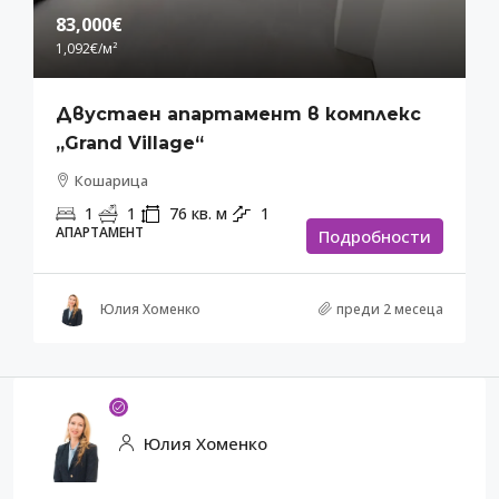
83,000€
1,092€
/м²
Двустаен апартамент в комплекс
„Grand Village“
Кошарица
1
1
76
кв. м
1
АПАРТАМЕНТ
Подробности
Юлия Хоменко
преди 2 месеца
Юлия Хоменко