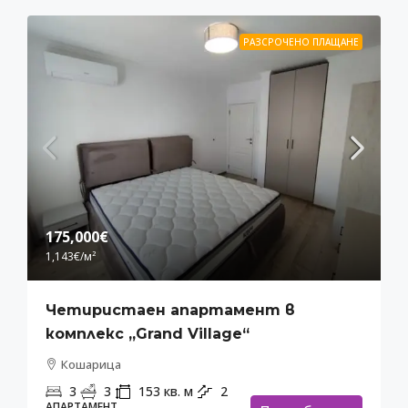
РАЗСРОЧЕНО ПЛАЩАНЕ
175,000€
1,143€
/м²
Четиристаен апартамент в
комплекс „Grand Village“
Кошарица
3
3
153
кв. м
2
АПАРТАМЕНТ