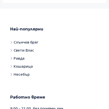
Най-популярни
Слънчев бряг
Свети Влас
Равда
Кошарица
Несебър
Работно време
9:00 - 21:00, без почивен ден