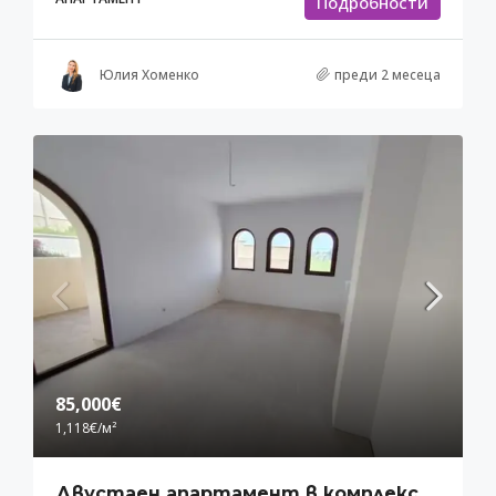
Подробности
Юлия Хоменко
преди 2 месеца
85,000€
1,118€
/м²
Двустаен апартамент в комплекс