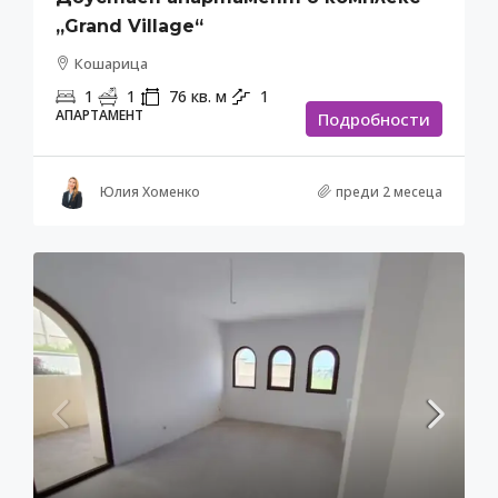
„Grand Village“
Кошарица
1
1
76
кв. м
1
АПАРТАМЕНТ
Подробности
Юлия Хоменко
преди 2 месеца