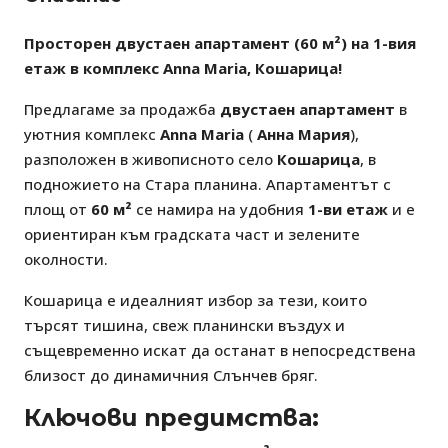
Просторен двустаен апартамент (60 м²) на 1-вия
етаж в комплекс Anna Maria, Кошарица!
Предлагаме за продажба
двустаен апартамент
в
уютния комплекс
Anna Maria
(
Анна Мария
),
разположен в живописното село
Кошарица
, в
подножието на Стара планина. Апартаментът с
площ от
60 м²
се намира на удобния
1-ви етаж
и е
ориентиран към градската част и зелените
околности.
Кошарица е идеалният избор за тези, които
търсят тишина, свеж планински въздух и
същевременно искат да останат в непосредствена
близост до динамичния Слънчев бряг.
Ключови предимства: