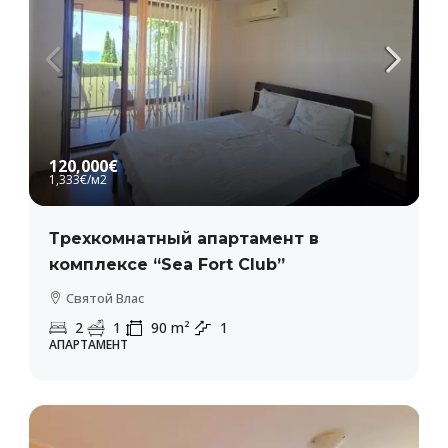
120,000€
1,333€
/м2
Трехкомнатный апартамент в
комплексе “Sea Fort Club”
Святой Влас
2
1
90
m²
1
АПАРТАМЕНТ