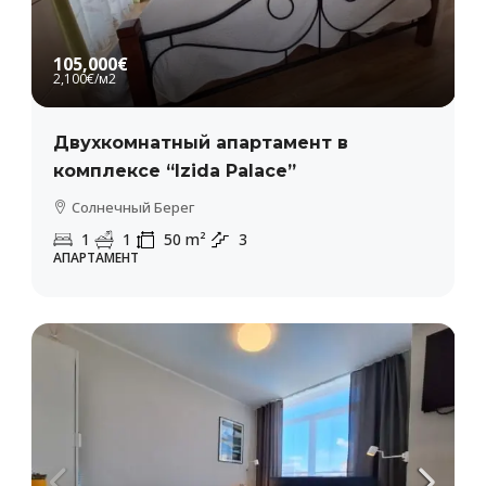
105,000€
2,100€
/м2
Двухкомнатный апартамент в
комплексе “Izida Palace”
Солнечный Берег
1
1
50
m²
3
АПАРТАМЕНТ