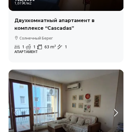
1,619€
/м2
Двухкомнатный апартамент в
комплексе “Cascadas”
Солнечный Берег
1
1
63
m²
1
АПАРТАМЕНТ