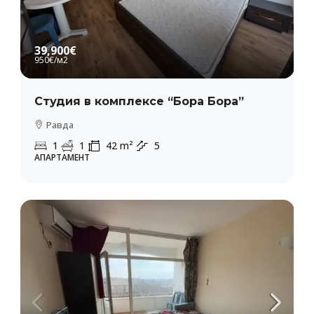
39,900€
950€
/м2
Студия в комплексе “Бора Бора”
Равда
1
1
42
m²
5
АПАРТАМЕНТ