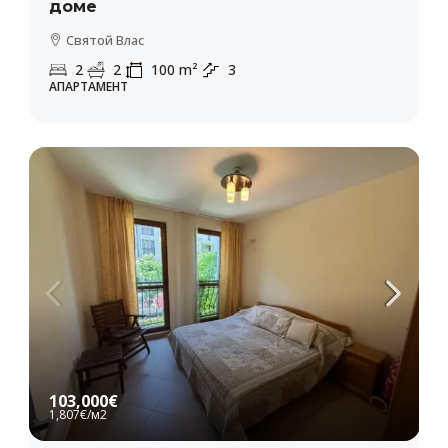
доме
Святой Влас
2
2
100
m²
3
АПАРТАМЕНТ
103,000€
1,807€
/м2