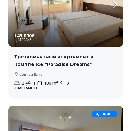
145,000€
1,450€
/м2
Трехкомнатный апартамент в
комплексе “Paradise Dreams”
Святой Влас
2
1
100
m²
3
АПАРТАМЕНТ
ВИД НА МОРЕ