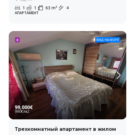
1
1
63
m²
4
АПАРТАМЕНТ
★
ВИД НА МОРЕ
99,000€
990€
/м2
Трехкомнатный апартамент в жилом