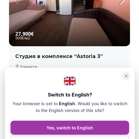
27,900€
900€
/м2
Студия в комплексе “Astoria 3”
Елените
1
1
31
m²
2
АПАРТАМЕНТ
Чтобы обеспечить максимальное удобство, мы используем такие
технологии, как файлы cookie, для хранения и/или доступа к
Switch to English?
информации о вашем устройстве. Согласие на использование
Your browser is set to
English
. Would you like to switch
этих технологий позволит нам обрабатывать на этом сайте такие
данные, как история просмотра или уникальные
to the English version of this site?
идентификаторы.
Yes, switch to English
Принять