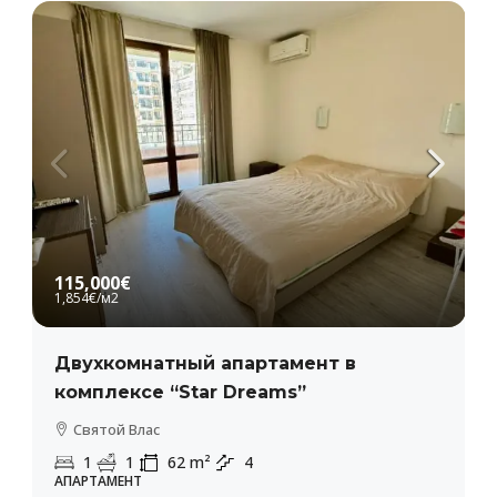
115,000€
1,854€
/м2
Двухкомнатный апартамент в
комплексе “Star Dreams”
Святой Влас
1
1
62
m²
4
АПАРТАМЕНТ