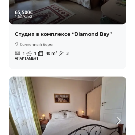
65,500€
1,637€
/м2
Студия в комплексе “Diamond Bay”
Солнечный Берег
1
1
40
m²
3
АПАРТАМЕНТ