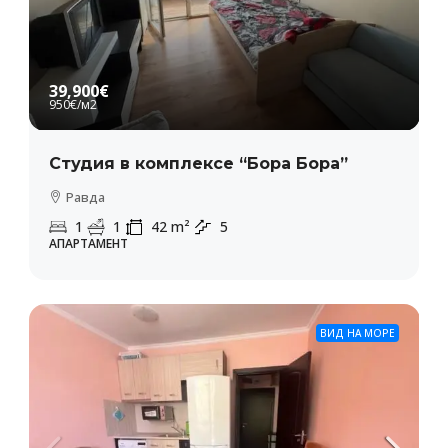
39,900€
950€
/м2
Студия в комплексе “Бора Бора”
Равда
1
1
42
m²
5
АПАРТАМЕНТ
ВИД НА МОРЕ