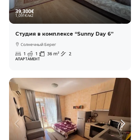
39,300€
1,091€
/м2
Студия в комплексе “Sunny Day 6”
Солнечный Берег
1
1
36
m²
2
АПАРТАМЕНТ