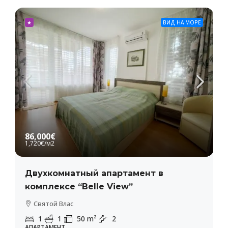
★
ВИД НА МОРЕ
86,000€
1,720€
/м2
Двухкомнатный апартамент в
комплексе “Belle View”
Святой Влас
1
1
50
m²
2
АПАРТАМЕНТ