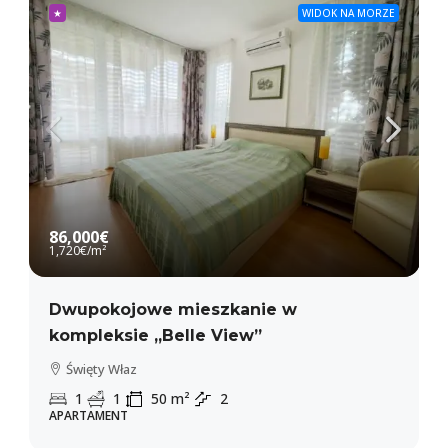
★
WIDOK NA MORZE
86,000€
1,720€
/m²
Dwupokojowe mieszkanie w
kompleksie „Belle View”
Święty Właz
1
1
50
m²
2
APARTAMENT