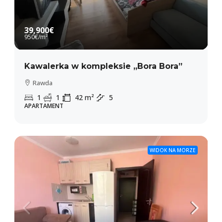
39,900€
950€
/m²
Kawalerka w kompleksie „Bora Bora”
Rawda
1
1
42
m²
5
APARTAMENT
WIDOK NA MORZE