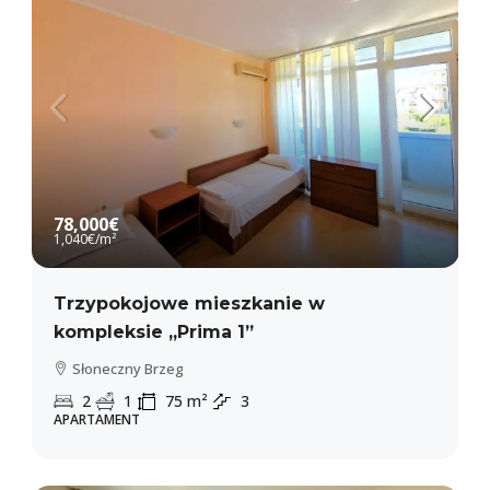
78,000€
1,040€
/m²
Trzypokojowe mieszkanie w
kompleksie „Prima 1”
Słoneczny Brzeg
2
1
75
m²
3
APARTAMENT