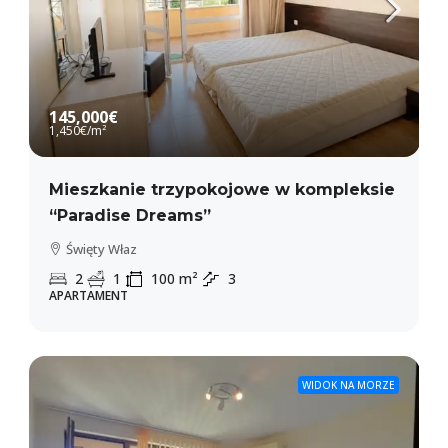
145,000€
1,450€
/m²
Mieszkanie trzypokojowe w kompleksie
“Paradise Dreams”
Święty Właz
2
1
100
m²
3
APARTAMENT
WIDOK NA MORZE