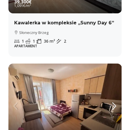
39,300€
1,091€
/m²
Kawalerka w kompleksie „Sunny Day 6”
Słoneczny Brzeg
1
1
36
m²
2
APARTAMENT