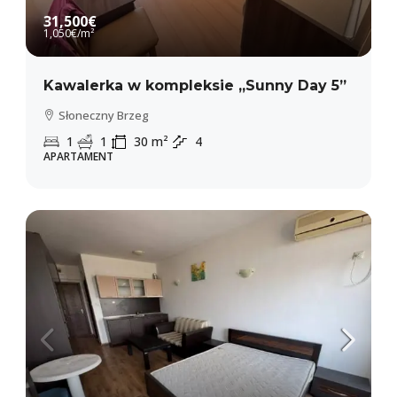
31,500€
1,050€
/m²
Kawalerka w kompleksie „Sunny Day 5”
Słoneczny Brzeg
1
1
30
m²
4
APARTAMENT