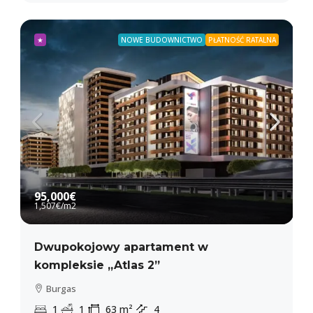
★
NOWE BUDOWNICTWO
PŁATNOŚĆ RATALNA
95,000€
1,507€
/m2
Dwupokojowy apartament w
kompleksie „Atlas 2”
Burgas
1
1
63
m²
4