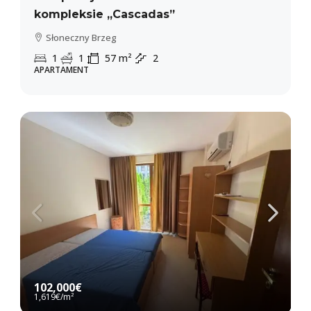
kompleksie „Cascadas”
Słoneczny Brzeg
1
1
57
m²
2
APARTAMENT
102,000€
1,619€
/m²