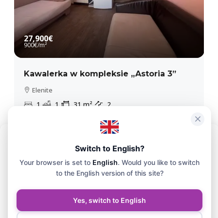
27,900€
900€
/m²
Kawalerka w kompleksie „Astoria 3”
Elenite
1
1
31
m²
2
APARTAMENT
Aby zapewnić maksymalną wygodę, korzystamy z technologii takich jak
Switch to English?
pliki cookie do przechowywania i/lub uzyskiwania dostępu do
Your browser is set to
English
. Would you like to switch
informacji o Twoim urządzeniu. Zgoda na korzystanie z tych technologii
pozwoli nam przetwarzać na tej stronie dane, takie jak historia
to the English version of this site?
przeglądania czy unikalne identyfikatory.
Yes, switch to English
Zaakceptuj