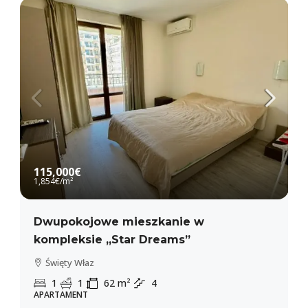
115,000€
1,854€
/m²
Dwupokojowe mieszkanie w
kompleksie „Star Dreams”
Święty Właz
1
1
62
m²
4
APARTAMENT