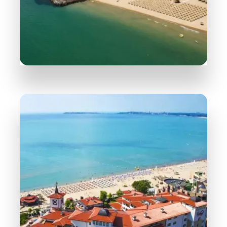
165 Obiektów
Święty Właz