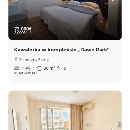
72,000€
2,000€
/m²
Kawalerka w kompleksie „Dawn Park”
Słoneczny Brzeg
1
1
36
m²
5
APARTAMENT