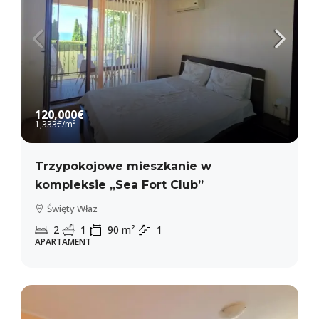
120,000€
1,333€
/m²
Trzypokojowe mieszkanie w
kompleksie „Sea Fort Club”
Święty Właz
2
1
90
m²
1
APARTAMENT