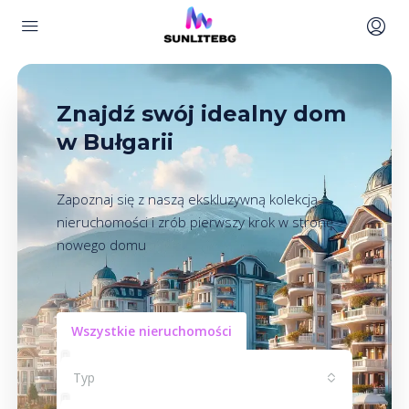
Znajdź swój idealny dom
w Bułgarii
Zapoznaj się z naszą ekskluzywną kolekcją
nieruchomości i zrób pierwszy krok w stronę
nowego domu
Wszystkie nieruchomości
Typ