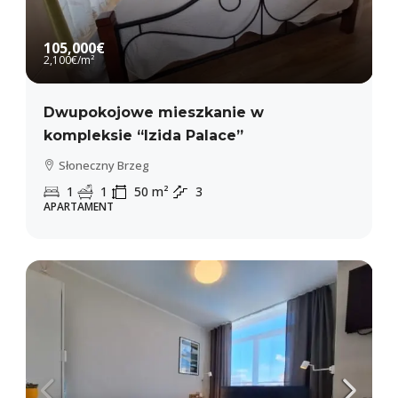
105,000€
2,100€
/m²
Dwupokojowe mieszkanie w
kompleksie “Izida Palace”
Słoneczny Brzeg
1
1
50
m²
3
APARTAMENT