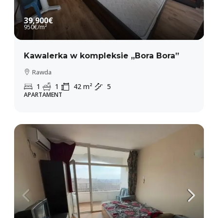
39,900€
950€
/m²
Kawalerka w kompleksie „Bora Bora”
Rawda
1
1
42
m²
5
APARTAMENT