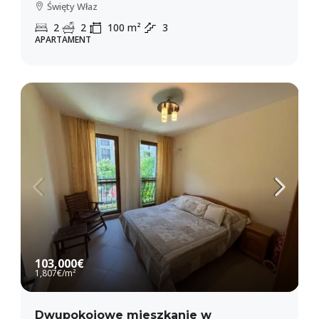
Święty Właz
2
2
100
m²
3
APARTAMENT
103,000€
1,807€
/m²
Dwupokojowe mieszkanie w