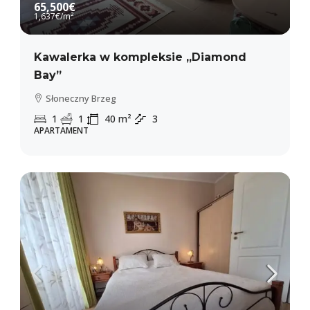
65,500€
1,637€
/m²
Kawalerka w kompleksie „Diamond
Bay”
Słoneczny Brzeg
1
1
40
m²
3
APARTAMENT