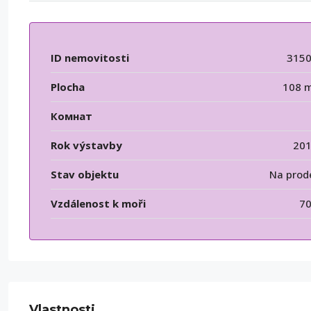
ID nemovitosti
315
Plocha
108 
Комнат
Rok výstavby
20
Stav objektu
Na prod
Vzdálenost k moři
7
Vlastnosti