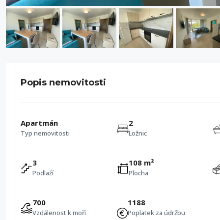
Popis nemovitosti
Apartmán
2
Typ nemovitosti
Ložnic
3
108 m²
Podlaží
Plocha
700
1188
Vzdálenost k moři
Poplatek za údržbu