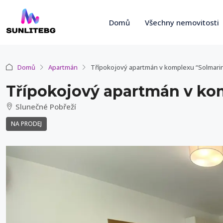
Domů
Všechny nemovitosti
Domů
Apartmán
Třípokojový apartmán v komplexu “Solmari
Třípokojový apartmán v ko
Slunečné Pobřeží
NA PRODEJ