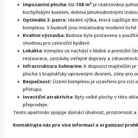
Impozantní plocha:
Na
108 m²
je realizována poho
kuchyňským koutem, dvěma plnohodnotnými izolova
Optimální 3. patro:
Ideální výška, která zajišťuje 
komplexu. V budově jsou instalovány moderní tiché 
Kvalitní výstavba:
Budova byla postavena s použitím
vhodnou pro celoroční bydlení.
Lokalita:
Komplex se nachází v klidné a prestižní čás
restaurace, zastávky veřejné dopravy a zdravotnická
Infrastruktura Solmarine:
K dispozici majitelům je
plocha s krajinářsky upraveným dvorem, zóny pro o
Bezpečnost:
Území komplexu je uzavřeno pro cizí o
přístupu.
Investiční atraktivita:
Byty velké plochy v této obl
přeprodeje.
Tento apartmán spojuje domácí útulnost, prostornost a 
Kontaktujte nás pro více informací a organizaci prohl