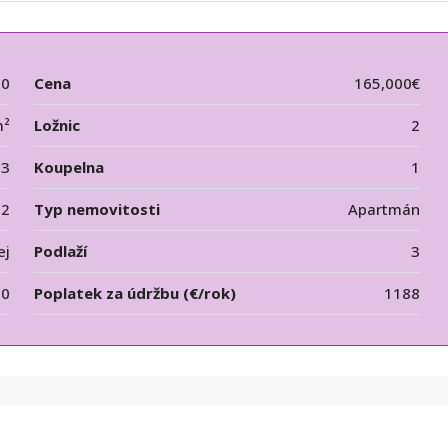
00
Cena
165,000€
m²
Ložnic
2
3
Koupelna
1
12
Typ nemovitosti
Apartmán
ej
Podlaží
3
00
Poplatek za údržbu (€/rok)
1188