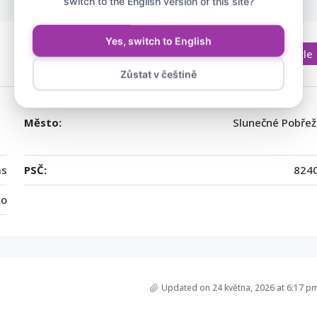
switch to the English version of this site?
Yes, switch to English
Otevřít v Mapách Google
Zůstat v češtině
Město:
Slunečné Pobřež
as
PSČ:
824
ko
Updated on 24 května, 2026 at 6:17 p