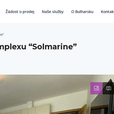
Žádost o prodej
Naše služby
O Bulharsku
Kontak
ne”
mplexu “Solmarine”