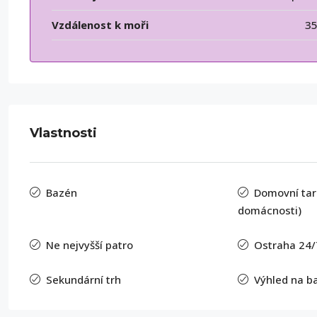
Vzdálenost k moři
3
Vlastnosti
Bazén
Domovní tari
domácnosti)
Ne nejvyšší patro
Ostraha 24/
Sekundární trh
Výhled na b