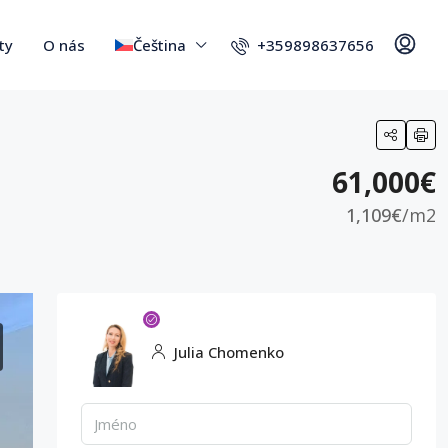
+359898637656
ty
O nás
Čeština
61,000€
1,109€
/m2
Julia Chomenko