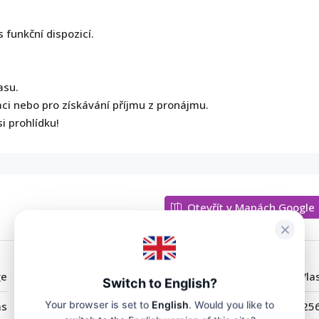
 funkční dispozicí.
asu.
aci nebo pro získávání příjmu z pronájmu.
i prohlídku!
Otevřít v Mapách Google
ge
Město:
Svatý Vla
Switch to English?
Your browser is set to
English
. Would you like to
as
PSČ:
825