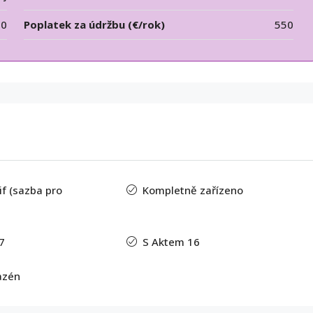
50
Poplatek za údržbu (€/rok)
550
f (sazba pro
Kompletně zařízeno
7
S Aktem 16
azén