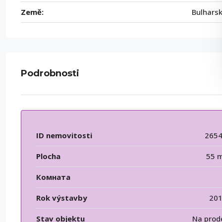
Země:
Bulhars
Podrobnosti
ID nemovitosti
265
Plocha
55 
Комната
Rok výstavby
20
Stav objektu
Na prod