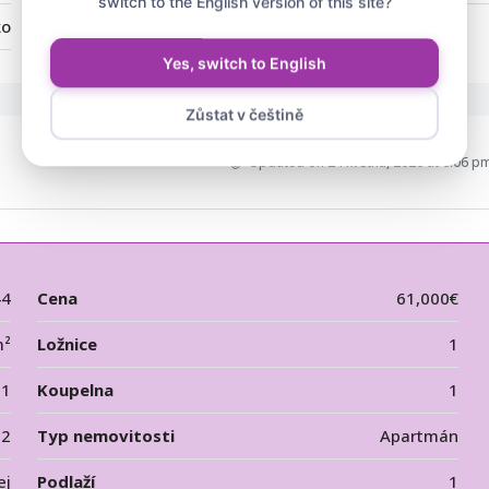
switch to the English version of this site?
ko
Yes, switch to English
Zůstat v češtině
Updated on 24 května, 2026 at 6:06 p
44
Cena
61,000€
m²
Ložnice
1
1
Koupelna
1
12
Typ nemovitosti
Apartmán
ej
Podlaží
1