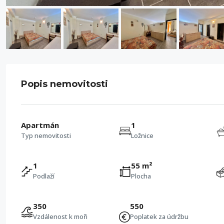
Popis nemovitosti
Apartmán
1
Typ nemovitosti
Ložnice
1
55 m²
Podlaží
Plocha
350
550
Vzdálenost k moři
Poplatek za údržbu