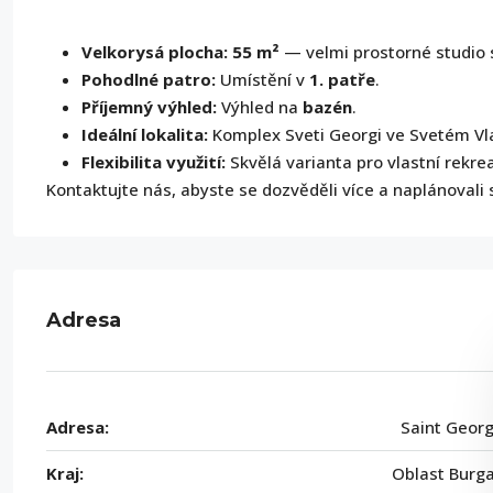
Velkorysá plocha:
55 m²
— velmi prostorné studio s
Pohodlné patro:
Umístění v
1. patře
.
Příjemný výhled:
Výhled na
bazén
.
Ideální lokalita:
Komplex Sveti Georgi ve Svetém Vl
Flexibilita využití:
Skvělá varianta pro vlastní rekre
Kontaktujte nás, abyste se dozvěděli více a naplánovali s
Adresa
Adresa:
Saint Geor
Kraj:
Oblast Burg