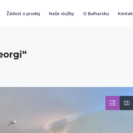
Žádost o prodej
Naše služby
O Bulharsku
Kontak
eorgi“