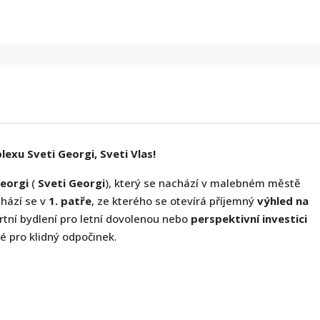
exu Sveti Georgi, Sveti Vlas!
Georgi
(
Sveti Georgi
), který se nachází v malebném městě
hází se v
1. patře
, ze kterého se otevírá příjemný
výhled na
fortní bydlení pro letní dovolenou nebo
perspektivní investici
é pro klidný odpočinek.