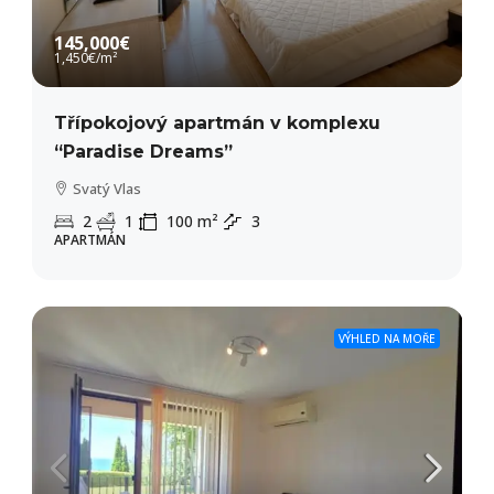
145,000€
1,450€
/m²
Třípokojový apartmán v komplexu
“Paradise Dreams”
Svatý Vlas
2
1
100
m²
3
APARTMÁN
VÝHLED NA MOŘE