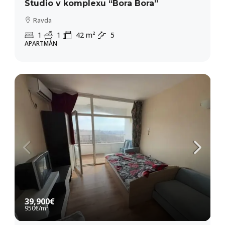
Studio v komplexu “Bora Bora”
Ravda
1
1
42
m²
5
APARTMÁN
39,900€
950€
/m²