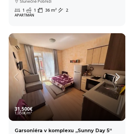
Slunečné Pobřeží
1
1
36
m²
2
APARTMÁN
31,500€
1,050€
/m²
Garsoniéra v komplexu „Sunny Day 5“