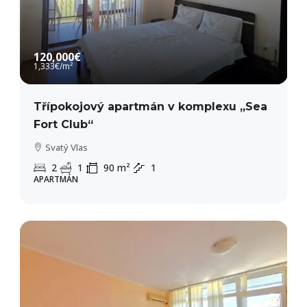
120,000€
1,333€
/m²
Třípokojový apartmán v komplexu „Sea
Fort Club“
Svatý Vlas
2
1
90
m²
1
APARTMÁN