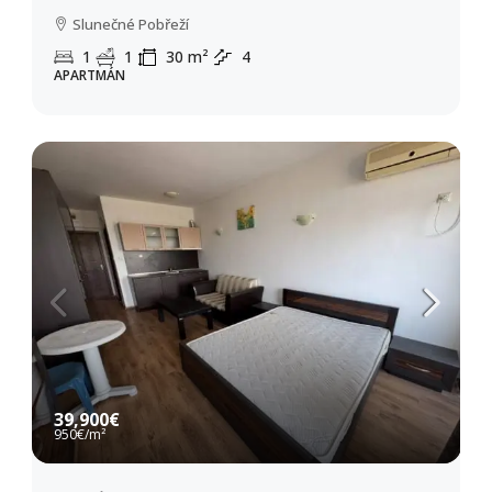
Slunečné Pobřeží
1
1
30
m²
4
APARTMÁN
39,900€
950€
/m²