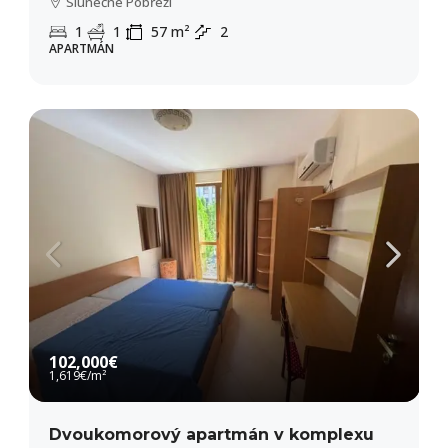
Slunečné Pobřeží
1
1
57
m²
2
APARTMÁN
102,000€
1,619€
/m²
Dvoukomorový apartmán v komplexu