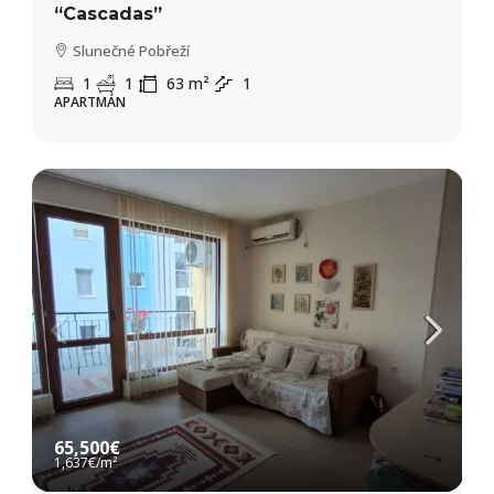
“Cascadas”
Slunečné Pobřeží
1
1
63
m²
1
APARTMÁN
65,500€
1,637€
/m²