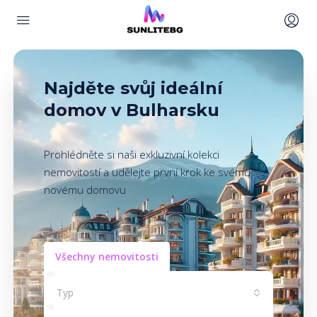
Najděte svůj ideální
domov v Bulharsku
Prohlédněte si naši exkluzivní kolekci
nemovitostí a udělejte první krok ke svému
novému domovu
Všechny nemovitosti
Typ