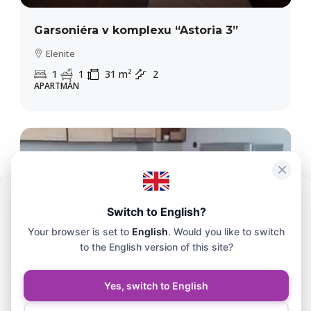
Garsoniéra v komplexu “Astoria 3”
Elenite
1
1
31
m²
2
APARTMÁN
Abychom zajistili co největší pohodlí, používáme technologie, jako jsou
Switch to English?
soubory cookie, k ukládání a/nebo přístupu k informacím o vašem
Your browser is set to
English
. Would you like to switch
zařízení. Souhlas s těmito technologiemi nám umožní na tomto webu
zpracovávat údaje, jako je historie prohlížení nebo jedinečné
to the English version of this site?
identifikátory.
Yes, switch to English
39,500€
Přijmout