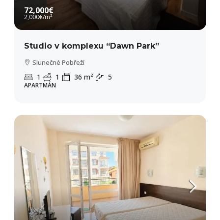
72,000€
2,000€
/m²
Studio v komplexu “Dawn Park”
Slunečné Pobřeží
1
1
36
m²
5
APARTMÁN