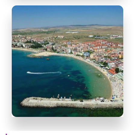
Nesebar
PODROBNĚJI
38 Objektů
Ravda