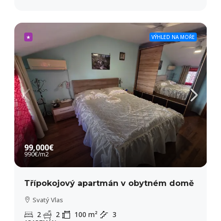
★
VÝHLED NA MOŘE
99,000€
990€
/m2
Třípokojový apartmán v obytném domě
Svatý Vlas
2
2
100
m²
3