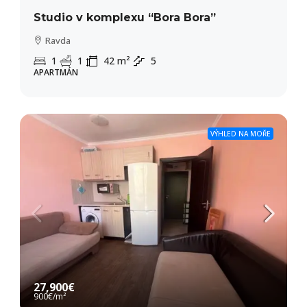
Studio v komplexu “Bora Bora”
Ravda
1
1
42
m²
5
APARTMÁN
VÝHLED NA MOŘE
27,900€
900€
/m²