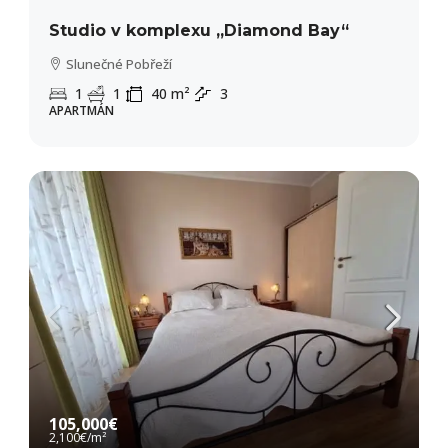
Studio v komplexu „Diamond Bay“
Slunečné Pobřeží
1
1
40
m²
3
APARTMÁN
105,000€
2,100€
/m²