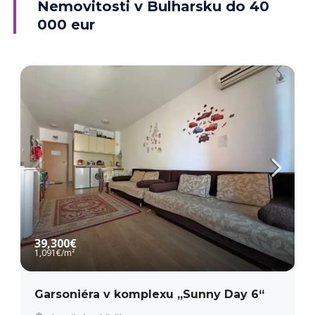
Nemovitosti v Bulharsku do 40
000 eur
PODROBNĚJI
39,300€
1,091€
/m²
Garsoniéra v komplexu „Sunny Day 6“