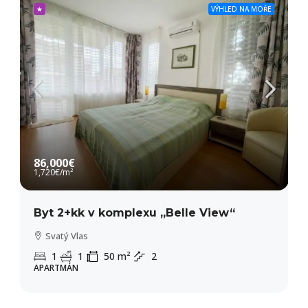
★
VÝHLED NA MOŘE
86,000€
1,720€
/m²
Byt 2+kk v komplexu „Belle View“
Svatý Vlas
1
1
50
m²
2
APARTMÁN