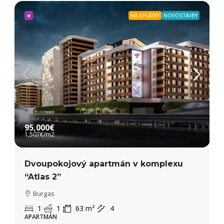
★
NA SPLÁTKY
NOVOSTAVBY
95,000€
1,507€
/m2
Dvoupokojový apartmán v komplexu
“Atlas 2”
Burgas
1
1
63
m²
4
APARTMÁN