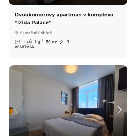
Dvoukomorový apartmán v komplexu
“Izida Palace”
Slunečné Pobřeží
1
1
50
m²
3
APARTMÁN