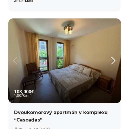
APARTMÁN
103,000€
1,807€
/m²
Dvoukomorový apartmán v komplexu
“Cascadas”