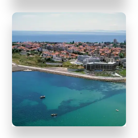
258 Objektů
Slunečné Pobřeží
PODROBNĚJI
31 Objektů