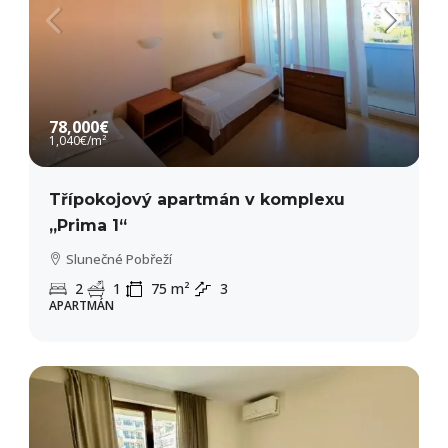
78,000€
1,040€
/m²
Třípokojový apartmán v komplexu
„Prima 1“
Slunečné Pobřeží
2
1
75
m²
3
APARTMÁN