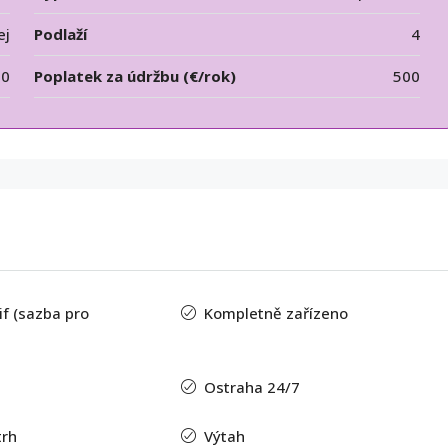
ej
Podlaží
4
50
Poplatek za údržbu (€/rok)
500
f (sazba pro
Kompletně zařízeno
Ostraha 24/7
trh
Výtah