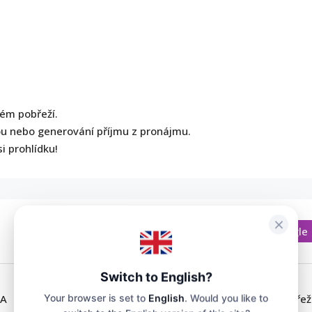
ém pobřeží.
ou nebo generování příjmu z pronájmu.
i prohlídku!
Otevřít v Mapách Google
Switch to English?
IA
Město:
Slunečné Pobřež
Your browser is set to
English
. Would you like to