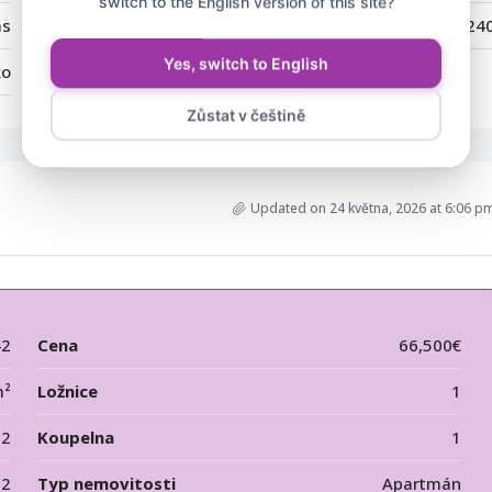
switch to the English version of this site?
as
PSČ:
824
Yes, switch to English
ko
Zůstat v češtině
Updated on 24 května, 2026 at 6:06 p
42
Cena
66,500€
m²
Ložnice
1
2
Koupelna
1
12
Typ nemovitosti
Apartmán