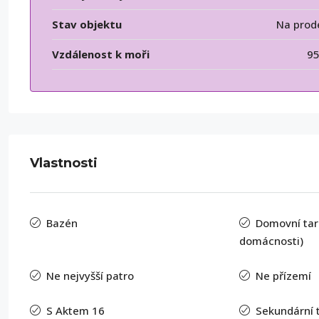
Stav objektu
Na prod
Vzdálenost k moři
9
Vlastnosti
Bazén
Domovní tari
domácnosti)
Ne nejvyšší patro
Ne přízemí
S Aktem 16
Sekundární 