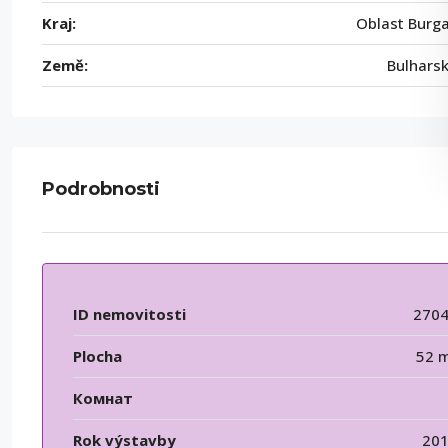
Kraj:
Oblast Burg
Země:
Bulhars
Podrobnosti
ID nemovitosti
270
Plocha
52 
Комнат
Rok výstavby
20