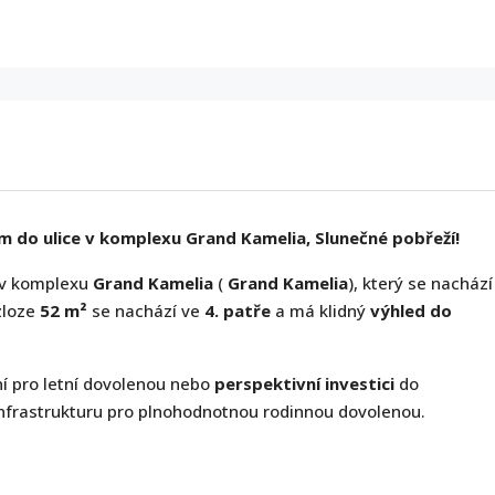
 do ulice v komplexu Grand Kamelia, Slunečné pobřeží!
v komplexu
Grand Kamelia
(
Grand Kamelia
), který se nachází
zloze
52 m²
se nachází ve
4. patře
a má klidný
výhled do
ení pro letní dovolenou nebo
perspektivní investici
do
infrastrukturu pro plnohodnotnou rodinnou dovolenou.