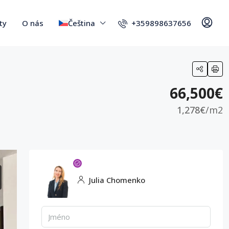
+359898637656
ty
O nás
Čeština
66,500€
1,278€
/m2
Julia Chomenko