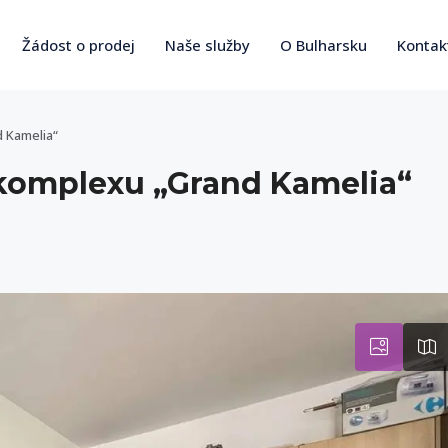
Žádost o prodej
Naše služby
O Bulharsku
Kontak
 Kamelia“
komplexu „Grand Kamelia“