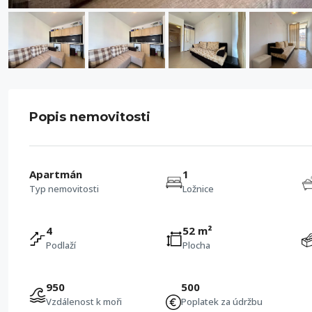
Popis nemovitosti
Apartmán
1
Typ nemovitosti
Ložnice
4
52 m²
Podlaží
Plocha
950
500
Vzdálenost k moři
Poplatek za údržbu