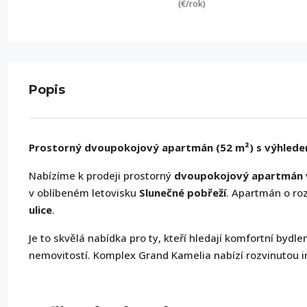
(€/rok)
Popis
Prostorný dvoupokojový apartmán (52 m²) s výhledem
Nabízíme k prodeji prostorný
dvoupokojový apartmán
v oblíbeném letovisku
Slunečné pobřeží
. Apartmán o ro
ulice
.
Je to skvělá nabídka pro ty, kteří hledají komfortní bydl
nemovitostí. Komplex Grand Kamelia nabízí rozvinutou 