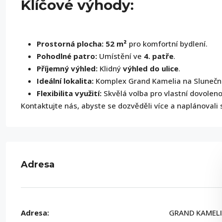
Klíčové výhody:
Prostorná plocha:
52 m²
pro komfortní bydlení.
Pohodlné patro:
Umístění ve
4. patře
.
Příjemný výhled:
Klidný
výhled do ulice
.
Ideální lokalita:
Komplex Grand Kamelia na Slunečn
Flexibilita využití:
Skvělá volba pro vlastní dovolen
Kontaktujte nás, abyste se dozvěděli více a naplánovali s
Adresa
Adresa:
GRAND KAMEL