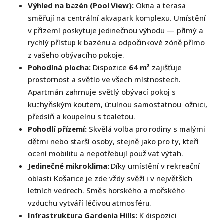
Výhled na bazén (Pool View):
Okna a terasa
směřují na centrální akvapark komplexu. Umístění
v přízemí poskytuje jedinečnou výhodu — přímý a
rychlý přístup k bazénu a odpočinkové zóně přímo
z vašeho obývacího pokoje.
Pohodlná plocha:
Dispozice
64 m²
zajišťuje
prostornost a světlo ve všech místnostech.
Apartmán zahrnuje světlý obývací pokoj s
kuchyňským koutem, útulnou samostatnou ložnici,
předsíň a koupelnu s toaletou.
Pohodlí přízemí:
Skvělá volba pro rodiny s malými
dětmi nebo starší osoby, stejně jako pro ty, kteří
ocení mobilitu a nepotřebují používat výtah.
Jedinečné mikroklima:
Díky umístění v rekreační
oblasti Košarice je zde vždy svěží i v největších
letních vedrech. Směs horského a mořského
vzduchu vytváří léčivou atmosféru.
Infrastruktura Gardenia Hills:
K dispozici