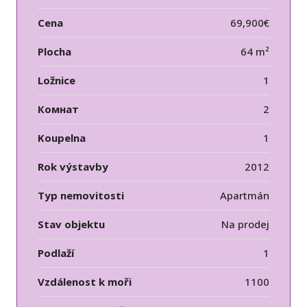
Cena
69,900€
Plocha
64 m²
Ložnice
1
Комнат
2
Koupelna
1
Rok výstavby
2012
Typ nemovitosti
Apartmán
Stav objektu
Na prodej
Podlaží
1
Vzdálenost k moři
1100