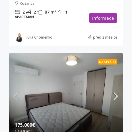
Košarica
2
2
87
m²
1
APARTMÁN
Informace
Julia Chomenko
před 2 měsíce
NA SPLÁTKY
175,000€
1,143€
/m²