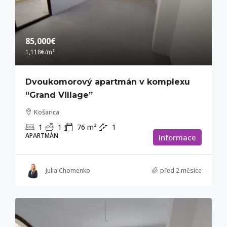
85,000€
1,118€
/m²
Dvoukomorový apartmán v komplexu
“Grand Village”
Košarica
1
1
76
m²
1
APARTMÁN
Informace
Julia Chomenko
před 2 měsíce