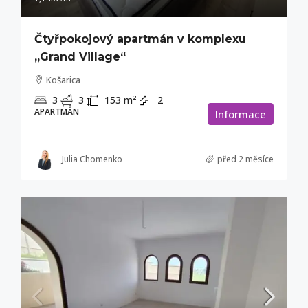
Čtyřpokojový apartmán v komplexu
„Grand Village“
Košarica
3
3
153
m²
2
APARTMÁN
Informace
Julia Chomenko
před 2 měsíce