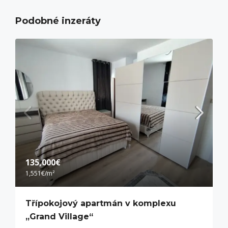
Podobné inzeráty
135,000€
1,551€
/m²
Třípokojový apartmán v komplexu
„Grand Village“