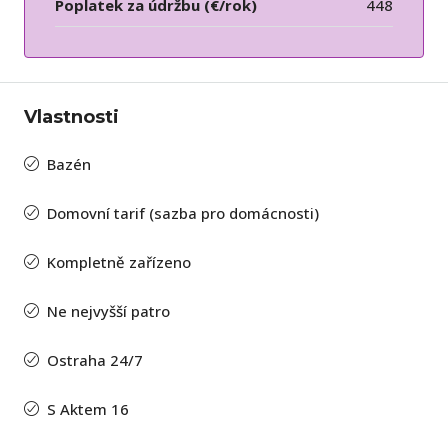
Poplatek za údržbu (€/rok)
448
Vlastnosti
Bazén
Domovní tarif (sazba pro domácnosti)
Kompletně zařízeno
Ne nejvyšší patro
Ostraha 24/7
S Aktem 16