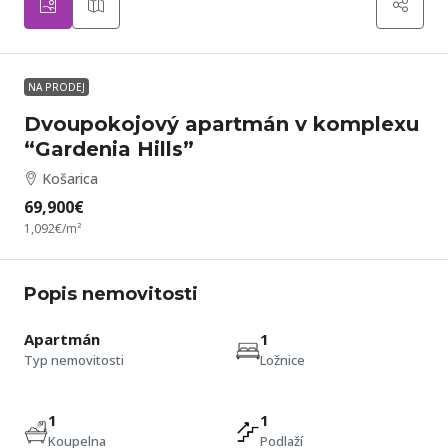
NA PRODEJ
Dvoupokojový apartmán v komplexu
“Gardenia Hills”
Košarica
69,900€
1,092€
/m²
Popis nemovitosti
Apartmán
1
Typ nemovitosti
Ložnice
1
1
Koupelna
Podlaží