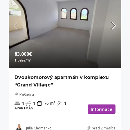
83,000€
1,092€
/m²
Dvoukomorový apartmán v komplexu
“Grand Village”
Košarica
1
1
76
m²
1
APARTMÁN
Informace
Julia Chomenko
před 2 měsíce