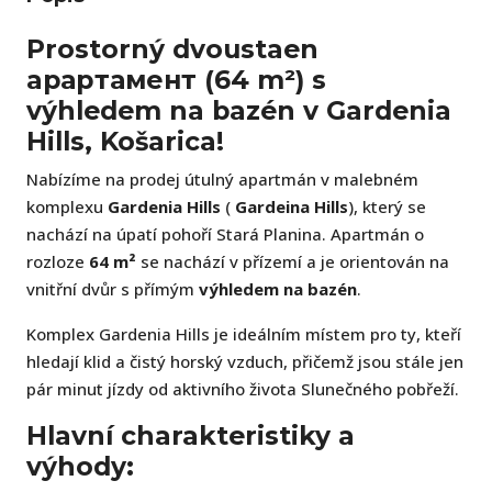
Prostorný dvoustaen
apартамент (64 m²) s
výhledem na bazén v Gardenia
Hills, Košarica!
Nabízíme na prodej útulný apartmán v malebném
komplexu
Gardenia Hills
(
Gardeina Hills
), který se
nachází na úpatí pohoří Stará Planina. Apartmán o
rozloze
64 m²
se nachází v přízemí a je orientován na
vnitřní dvůr s přímým
výhledem na bazén
.
Komplex Gardenia Hills je ideálním místem pro ty, kteří
hledají klid a čistý horský vzduch, přičemž jsou stále jen
pár minut jízdy od aktivního života Slunečného pobřeží.
Hlavní charakteristiky a
výhody: