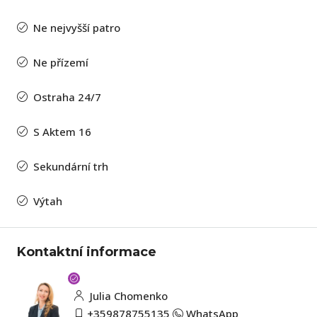
Ne nejvyšší patro
Ne přízemí
Ostraha 24/7
S Aktem 16
Sekundární trh
Výtah
Kontaktní informace
Julia Chomenko
+359878755135
WhatsApp