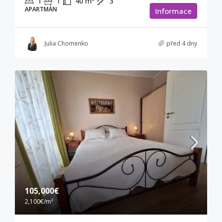
1
1
40
m²
3
APARTMÁN
Informace
Julia Chomenko
před 4 dny
105,000€
2,100€
/m²