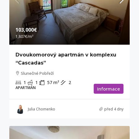
103,000€
1,807€
/m²
Dvoukomorový apartmán v komplexu
“Cascadas”
Slunečné Pobřeží
1
1
57
m²
2
APARTMÁN
Informace
Julia Chomenko
před 4 dny