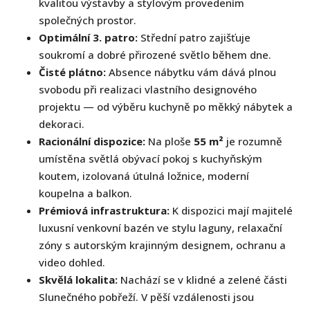
kvalitou výstavby a stylovým provedením
společných prostor.
Optimální 3. patro:
Střední patro zajišťuje
soukromí a dobré přirozené světlo během dne.
Čisté plátno:
Absence nábytku vám dává plnou
svobodu při realizaci vlastního designového
projektu — od výběru kuchyně po měkký nábytek a
dekoraci.
Racionální dispozice:
Na ploše
55 m²
je rozumně
umístěna světlá obývací pokoj s kuchyňským
koutem, izolovaná útulná ložnice, moderní
koupelna a balkon.
Prémiová infrastruktura:
K dispozici mají majitelé
luxusní venkovní bazén ve stylu laguny, relaxační
zóny s autorským krajinným designem, ochranu a
video dohled.
Skvělá lokalita:
Nachází se v klidné a zelené části
Slunečného pobřeží. V pěší vzdálenosti jsou