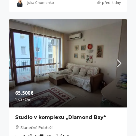
Julia Chomenko
před 4 dny
65,500€
1,637€
/m²
Studio v komplexu „Diamond Bay“
Slunečné Pobřeží