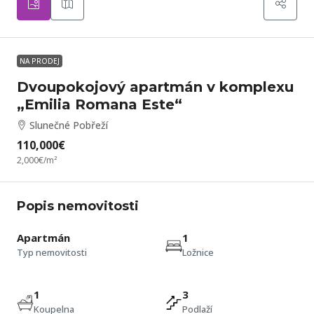
NA PRODEJ
Dvoupokojový apartmán v komplexu
„Emilia Romana Este“
Slunečné Pobřeží
110,000€
2,000€
/m²
Popis nemovitosti
Apartmán
1
Typ nemovitosti
Ložnice
1
3
Koupelna
Podlaží