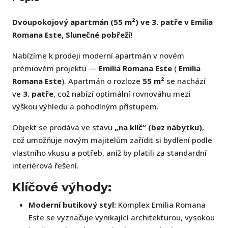
Dvoupokojový apartmán (55 m²) ve 3. patře v Emilia
Romana Este, Slunečné pobřeží!
Nabízíme k prodeji moderní apartmán v novém
prémiovém projektu —
Emilia Romana Este
(
Emilia
Romana Este
). Apartmán o rozloze
55 m²
se nachází
ve
3. patře
, což nabízí optimální rovnováhu mezi
výškou výhledu a pohodlným přístupem.
Objekt se prodává ve stavu
„na klíč“ (bez nábytku)
,
což umožňuje novým majitelům zařídit si bydlení podle
vlastního vkusu a potřeb, aniž by platili za standardní
interiérová řešení.
Klíčové výhody:
Moderní butikový styl:
Komplex Emilia Romana
Este se vyznačuje vynikající architekturou, vysokou