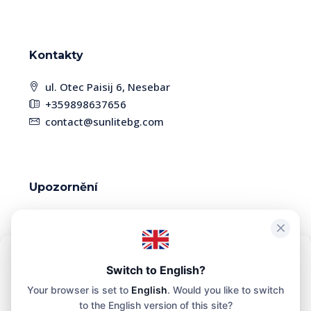
Kontakty
ul. Otec Paisij 6, Nesebar
+359898637656
contact@sunlitebg.com
Upozornění
Vzhledem k vysoké dynamice trhu mohou být
některé nemovitosti již prodány. Dostupnost a
aktuálnost informací si prosím ověřte u manažera.
Abychom zajistili co největší pohodlí, používáme technologie, jako jsou
Switch to English?
soubory cookie, k ukládání a/nebo přístupu k informacím o vašem
Your browser is set to
English
. Would you like to switch
zařízení. Souhlas s těmito technologiemi nám umožní na tomto webu
zpracovávat údaje, jako je historie prohlížení nebo jedinečné
to the English version of this site?