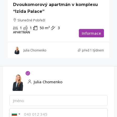
Dvoukomorový apartmán v komplexu
“Izida Palace”
Slunečné Pobřeží
1
1
50
m²
3
APARTMÁN
Informace
Julia Chomenko
před 1 týdnem
Julia Chomenko