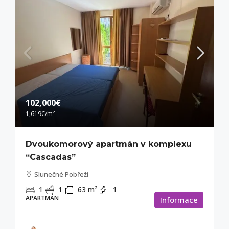
102,000€
1,619€
/m²
Dvoukomorový apartmán v komplexu
“Cascadas”
Slunečné Pobřeží
1
1
63
m²
1
APARTMÁN
Informace