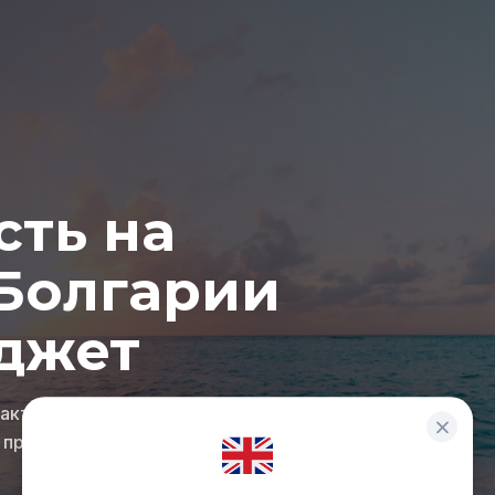
ть на
Болгарии
джет
 актуальную подборку из
 продаже прямо сейчас.